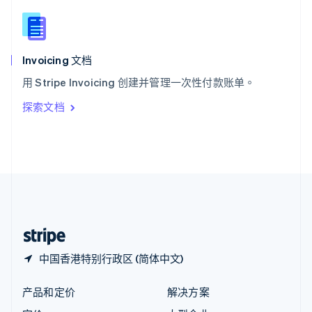
English
简体中文
新西兰
English
匈牙利
English
Invoicing 文档
意大利
用 Stripe Invoicing 创建并管理一次性付款账单。
Italiano
English
印度
探索文档
English
英国
English
直布罗陀
English
中国内地
简体中文
English
中国香港特别行政区
English
简体中文
中国香港特别行政区 (简体中文)
产品和定价
解决方案