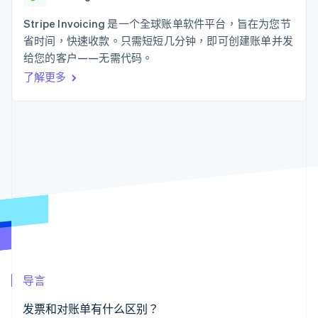
接入 125+ 种支
Stripe Sigma
产品路线图
SaaS
付方式
自定义报告
Sessions 年度大会
Stripe Invoicing 是一个全球账单软件平台，旨在为您节
Authorization
Data Pipeline
招聘
省时间，快速收款。只需短短几分钟，即可创建账单并发
Boost
数据同步
资讯中心
支付成功率优
资源
给您的客户——无需代码。
Stripe Press
化
按行业
了解更多
Link
应用集成
加速结账
AI 企业
代码示例
创作者经济
开发者博客
联系
游戏
API 状态
酒店、旅游与休闲
联系销售
保险
成为合作伙伴
更多
媒体与娱乐
Product roadmap
非营利组织
了解未来规划
专业服务
公共部门
Radar
零售
欺诈防范
Atlas
初创企业注册
生态系统
Climate
导言
碳移除
合作伙伴
Stripe App Marketplace
发票和对账单有什么区别？