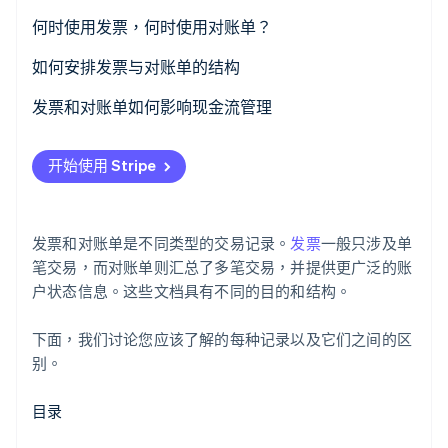
何时使用发票，何时使用对账单？
如何安排发票与对账单的结构
Stripe Sessions 2026
了解 Stripe 如何为 AI 构建经济基础设施。
发票
发票和对账单如何影响现金流管理
立即观看
对账单
开始使用 Stripe
客户信息
账户摘要
发票和对账单是不同类型的交易记录。
发票
一般只涉及单
未付发票
笔交易，而对账单则汇总了多笔交易，并提供更广泛的账
户状态信息。这些文档具有不同的目的和结构。
付款说明
下面，我们讨论您应该了解的每种记录以及它们之间的区
注释或补充信息
别。
目录