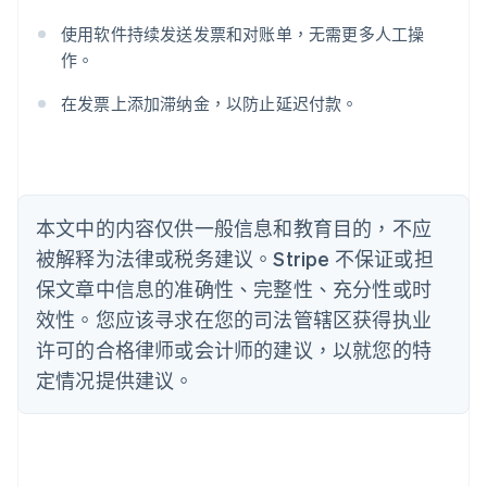
English
巴西
使用软件持续发送发票和对账单，无需更多人工操
Português
English
作。
保加利亚
English
在发票上添加滞纳金，以防止延迟付款。
比利时
Nederlands
Français
Deutsch
English
波兰
English
丹麦
English
本文中的内容仅供一般信息和教育目的，不应
德国
被解释为法律或税务建议。Stripe 不保证或担
Deutsch
English
法国
保文章中信息的准确性、完整性、充分性或时
Français
English
效性。您应该寻求在您的司法管辖区获得执业
芬兰
许可的合格律师或会计师的建议，以就您的特
English
Svenska
定情况提供建议。
荷兰
Nederlands
English
加拿大
English
Français
捷克