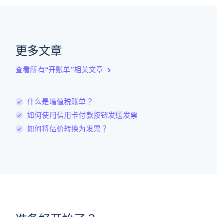
English
克罗地亚
English
Italiano
拉脱维亚
English
更多文章
立陶宛
English
列支敦士登
查看所有“开账单”相关文章
Deutsch
English
卢森堡
Français
Deutsch
English
什么是增值税账单？
罗马尼亚
如何使用信用卡付款按钮发送发票
English
马尔他
如何将估价转换为发票？
English
马来西亚
English
简体中文
美国
English
Español
简体中文
墨西哥
Español
English
挪威