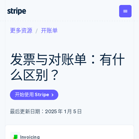
更多资源
开账单
按企业阶段
文档
学习
支付
营收
资金管
平台
理
易市
大型企业
Stripe 文档
博客
Payments
Billing
初创企业
API 参考文档
客户案例
发票与对账单：有什
在线支付
经常性收入
Global
Conn
库与 SDK
指南
Managed
Metronome
Payouts
Stripe Apps
Payments
按用量计费
平台
么区别？
备案商家解决
Subscriptions
向第三
按应用场景
方案
方打款
支持
订阅管理
Payment links
Crypto
指南
智能体商务
Invoicing
钱包、
加密货币
获取支持
无代码支付
一次性或定期
开始使用 Stripe
稳定币
电子商务
接受线上付款
托管支持方案
Checkout
账单
发行和
嵌入式金融
实施预置结账流程
专业服务
预构建支付界
Tax
发卡基
财务自动化
构建平台或交易市场
最后更新日期：2025 年 1 月 5 日
面
销售税和增值
础设施
全球化企业
管理订阅
Elements
税自动化
应用内支付
提供按用量计费
灵活的 UI 组件
Revenue
交易市场
发行稳定币支持的支付卡
Payment
Recognition
公司
资金管理
通过智能体配置和管理服
methods
会计自动化
Invoicing
平台
务