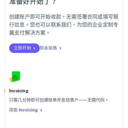
准备好开始了？
English
葡萄牙
Português
English
创建账户即可开始收款，无需签署合同或填写银
日本
行信息。您也可以联系我们，为您的企业定制专
日本語
English
瑞典
属支付解决方案。
Svenska
English
瑞士
Deutsch
Français
Italiano
English
立即开始
联系销售
塞浦路斯
English
斯洛伐克
English
斯洛文尼亚
English
Italiano
泰国
Invoicing
ไทย
English
希腊
只需几分钟即可创建账单并发给客户——无需代码。
English
探索 Invoicing
西班牙
Español
English
新加坡