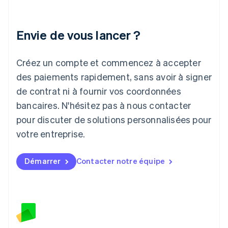
Italie
Italiano
English
Japon
Envie de vous lancer ?
日本語
English
Lettonie
Créez un compte et commencez à accepter
English
Liechtenstein
des paiements rapidement, sans avoir à signer
Deutsch
English
de contrat ni à fournir vos coordonnées
Lituanie
English
bancaires. N'hésitez pas à nous contacter
Luxembourg
pour discuter de solutions personnalisées pour
Français
Deutsch
English
Malaisie
votre entreprise.
English
简体中文
Malte
Démarrer
Contacter notre équipe
English
Mexique
Español
English
Norvège
English
Nouvelle-Zélande
English