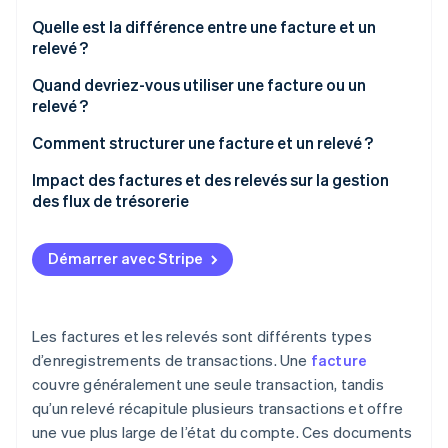
Découvrez les prochaines évolutions
Commerce en ligne
Quelle est la différence entre une facture et un
Radar
relevé ?
Prévention de la fraude
Quand devriez-vous utiliser une facture ou un
Écosystème
Atlas
relevé ?
Constitution de start-up
Partenaires
Climate
Comment structurer une facture et un relevé ?
Stripe App Marketplace
Élimination du carbone
Facture
Impact des factures et des relevés sur la gestion
Identity
des flux de trésorerie
Vérification de l'identité
Relevé
Informations client
Démarrer avec Stripe
Récapitulatif du compte
Stripe Sessions 2026
Factures impayées
Les factures et les relevés sont différents types
Découvrez comment Stripe construit l’infrastructure écono
d’enregistrements de transactions. Une
facture
Regarder la vidéo
Instructions de paiement
couvre généralement une seule transaction, tandis
Notes ou informations complémentaires
qu’un relevé récapitule plusieurs transactions et offre
une vue plus large de l’état du compte. Ces documents