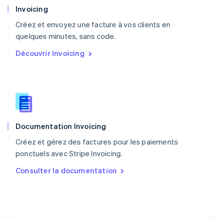
Pays-Bas
Invoicing
Nederlands
English
Créez et envoyez une facture à vos clients en
Pologne
English
quelques minutes, sans code.
Portugal
Découvrir Invoicing
Português
English
R.A.S. de Hong Kong, Chine
English
简体中文
République tchèque
English
Roumanie
English
Documentation Invoicing
Royaume-Uni
English
Créez et gérez des factures pour les paiements
Singapour
ponctuels avec Stripe Invoicing.
English
简体中文
Slovaquie
Consulter la documentation
English
Slovénie
English
Italiano
Suède
Svenska
English