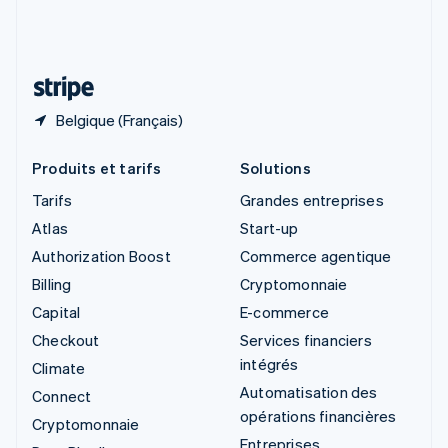
Suisse
Deutsch
Français
Italiano
English
Thaïlande
ไทย
English
Belgique (Français)
Produits et tarifs
Solutions
Tarifs
Grandes entreprises
Atlas
Start-up
Authorization Boost
Commerce agentique
Billing
Cryptomonnaie
Capital
E-commerce
Checkout
Services financiers
intégrés
Climate
Automatisation des
Connect
opérations financières
Cryptomonnaie
Entreprises