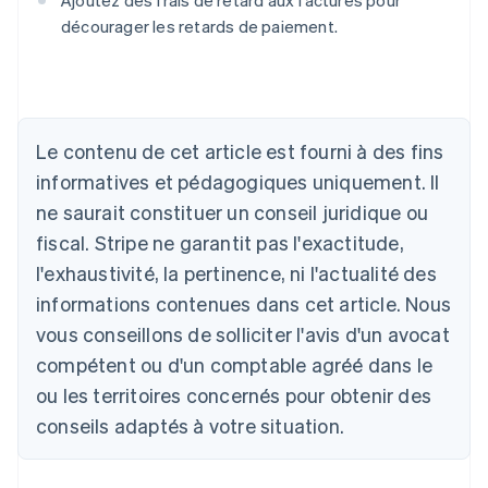
Ajoutez des frais de retard aux factures pour
Allemagne
décourager les retards de paiement.
Deutsch
English
Australie
English
Autriche
Deutsch
English
Le contenu de cet article est fourni à des fins
Belgique
Nederlands
Français
Deutsch
English
informatives et pédagogiques uniquement. Il
Brésil
ne saurait constituer un conseil juridique ou
Português
English
Bulgarie
fiscal. Stripe ne garantit pas l'exactitude,
English
l'exhaustivité, la pertinence, ni l'actualité des
Canada
informations contenues dans cet article. Nous
English
Français
Chine continentale
vous conseillons de solliciter l'avis d'un avocat
简体中文
English
compétent ou d'un comptable agréé dans le
Chypre
ou les territoires concernés pour obtenir des
English
Croatie
conseils adaptés à votre situation.
English
Italiano
Danemark
English