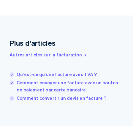
Émirats arabes unis
English
Espagne
Español
English
Estonie
English
Plus d'articles
États-Unis
English
Español
简体中文
Finlande
Autres articles sur la facturation
English
Svenska
France
Français
English
Qu'est-ce qu'une facture avec TVA ?
Gibraltar
Comment envoyer une facture avec un bouton
English
Grèce
de paiement par carte bancaire
English
Comment convertir un devis en facture ?
Hongrie
English
Inde
English
Irlande
English