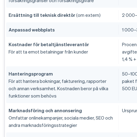
försäkringsgränser och försäkringsgivare
Ersättning till teknisk direktör
(om extern)
2 000–
Anpassad webbplats
1 000–
Kostnader för betaltjänstleverantör
Procen
För att ta emot betalningar från kunder
avgifte
1,4 % +
Hanteringsprogram
50–100
För att hantera bokningar, fakturering, rapporter
paket f
och annan verksamhet. Kostnaden beror på vilka
500 EU
funktioner som behövs
Marknadsföring och annonsering
Urspru
Omfattar onlinekampanjer, sociala medier, SEO och
andra marknadsföringsstrategier