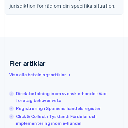
Frankrike
jurisdiktion för råd om din specifika situation.
Français
English
Förenade Arabemiraten
English
Gibraltar
English
Grekland
English
Hongkong SAR, Kina
English
简体中文
Indien
Fler artiklar
English
Irland
Visa alla betalningsartiklar
English
Italien
Italiano
English
Direktbetalning inom svensk e-handel: Vad
Japan
日本語
English
företag behöver veta
Kanada
Registrering i Spaniens handelsregister
English
Français
Click & Collect i Tyskland: Fördelar och
Kroatien
English
Italiano
implementering inom e-handel