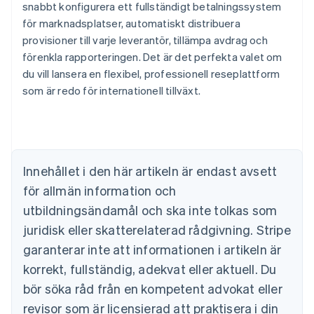
snabbt konfigurera ett fullständigt betalningssystem
för marknadsplatser, automatiskt distribuera
provisioner till varje leverantör, tillämpa avdrag och
förenkla rapporteringen. Det är det perfekta valet om
Australien
du vill lansera en flexibel, professionell reseplattform
English
Belgien
som är redo för internationell tillväxt.
Nederlands
Français
Deutsch
English
Brasilien
Português
English
Bulgarien
English
Innehållet i den här artikeln är endast avsett
Cypern
för allmän information och
English
Danmark
utbildningsändamål och ska inte tolkas som
English
juridisk eller skatterelaterad rådgivning. Stripe
Estland
English
garanterar inte att informationen i artikeln är
Fastlandskina
korrekt, fullständig, adekvat eller aktuell. Du
简体中文
English
Finland
bör söka råd från en kompetent advokat eller
English
Svenska
revisor som är licensierad att praktisera i din