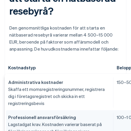
resebyrå?
Den genomsnittliga kostnaden för att starta en
nätbaserad resebyrå varierar mellan 4 500–15 000
EUR, beroende på faktorer som affärsmodell och
anpassning. De huvudkostnaderna innefattar följande:
Kostnadstyp
Belop
Administrativa kostnader
150–5
Skaffa ett momsregistreringsnummer, registrera
dig i företagsregistret och skicka in ett
registreringsbevis
Professionell ansvarsförsäkring
100–1 
Lagstadgat krav. Kostnaden varierar baserat på