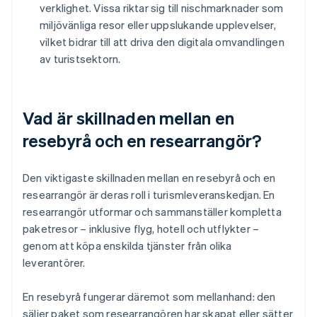
verklighet. Vissa riktar sig till nischmarknader som
miljövänliga resor eller uppslukande upplevelser,
vilket bidrar till att driva den digitala omvandlingen
av turistsektorn.
Vad är skillnaden mellan en
resebyrå och en researrangör?
Den viktigaste skillnaden mellan en resebyrå och en
researrangör är deras roll i turismleveranskedjan. En
researrangör utformar och sammanställer kompletta
paketresor – inklusive flyg, hotell och utflykter –
genom att köpa enskilda tjänster från olika
leverantörer.
En resebyrå fungerar däremot som mellanhand: den
säljer paket som researrangören har skapat eller sätter