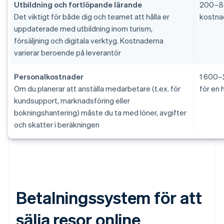
Utbildning och fortlöpande lärande
200–80
Det viktigt för både dig och teamet att hålla er
kostna
uppdaterade med utbildning inom turism,
försäljning och digitala verktyg. Kostnaderna
varierar beroende på leverantör
Personalkostnader
1 600–
Om du planerar att anställa medarbetare (t.ex. för
för en 
kundsupport, marknadsföring eller
bokningshantering) måste du ta med löner, avgifter
och skatter i beräkningen
Betalningssystem för att
sälja resor online