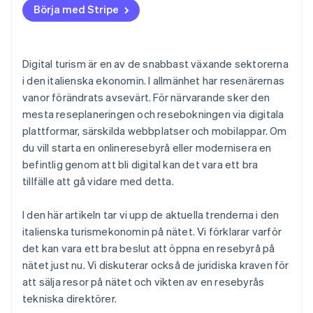
Börja med Stripe
Digital turism är en av de snabbast växande sektorerna
i den italienska ekonomin. I allmänhet har resenärernas
vanor förändrats avsevärt. För närvarande sker den
mesta reseplaneringen och resebokningen via digitala
plattformar, särskilda webbplatser och mobilappar. Om
du vill starta en onlineresebyrå eller modernisera en
befintlig genom att bli digital kan det vara ett bra
tillfälle att gå vidare med detta.
I den här artikeln tar vi upp de aktuella trenderna i den
italienska turismekonomin på nätet. Vi förklarar varför
det kan vara ett bra beslut att öppna en resebyrå på
nätet just nu. Vi diskuterar också de juridiska kraven för
att sälja resor på nätet och vikten av en resebyrås
tekniska direktörer.