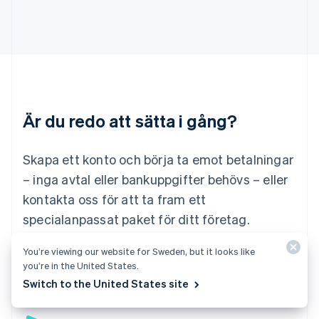
Lettland
English
Liechtenstein
Deutsch
English
Litauen
English
Luxemburg
Français
Deutsch
English
Är du redo att sätta i gång?
Malaysia
English
简体中文
Malta
Skapa ett konto och börja ta emot betalningar
English
Mexiko
– inga avtal eller bankuppgifter behövs – eller
Español
English
kontakta oss för att ta fram ett
Nederländerna
specialanpassat paket för ditt företag.
Nederlands
English
Norge
English
You’re viewing our website for Sweden, but it looks like
Börja nu
Kontakta säljteamet
Nya Zeeland
you’re in the United States.
English
Switch to the United States site
Polen
English