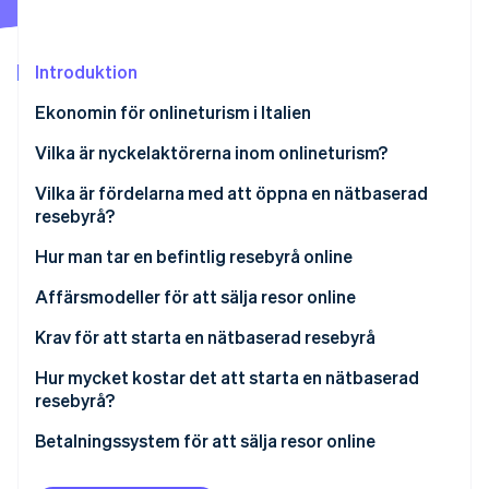
Identitetsverifiering online
Partner
Stripe App Marketplace
Introduktion
Ekonomin för onlineturism i Italien
Stripe Sessions 2026
Vilka är nyckelaktörerna inom onlineturism?
Se hur Stripe bygger den ekonomiska inf
Titta nu
Vad är skillnaden mellan en resebyrå och en
Vilka är fördelarna med att öppna en nätbaserad
researrangör?
resebyrå?
Hur man tar en befintlig resebyrå online
Affärsmodeller för att sälja resor online
Krav för att starta en nätbaserad resebyrå
Vad gör en teknisk direktör på en resebyrå?
Hur mycket kostar det att starta en nätbaserad
resebyrå?
Betalningssystem för att sälja resor online