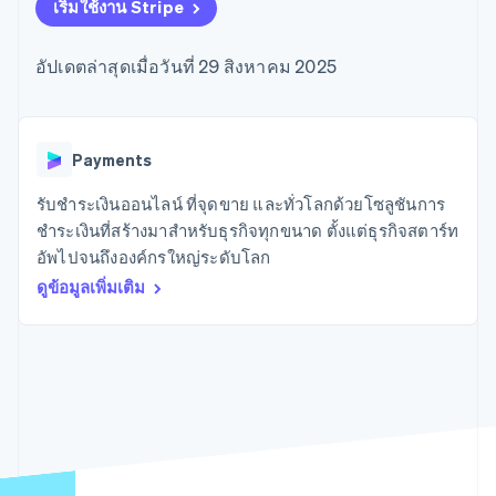
มากกว่า 125
ขายและ VAT
เริ่มใช้งาน Stripe
แพลตฟอร์ม
การใช้งาน
รายการ
Authorization
อัตโนมัติ
Revenue
แผนงานผลิตภัณฑ์
SaaS
ออกบัตรที่มีสเตเบิลคอยน์
Boost
Recognition
การประชุมประจำปีแบบ
รองรับอยู่
อัปเดตล่าสุดเมื่อวันที่ 29 สิงหาคม 2025
ยกระดับการ
เซสชัน
จัดเตรียมและจัดการ
ระบบ
ยอมรับการ
ตำแหน่งงาน
บริการด้วยเอเจนต์
อัตโนมัติ
ชำระเงิน
Link
ห้องข่าว
ตามอุตสาหกรรม
การชำระเงินที่
สำหรับการ
Stripe
Stripe Press
Sigma
รวดเร็วขึ้น
ทำบัญชี
Payments
รายงานที่
บริษัท AI
แหล่งข้อมูล
ออกแบบเอง
แวดวงครีเอเตอร์
รับชำระเงินออนไลน์ ที่จุดขาย และทั่วโลกด้วยโซลูชันการ
Data
เกม
การติดต่อ
ชำระเงินที่สร้างมาสำหรับธุรกิจทุกขนาด ตั้งแต่ธุรกิจสตาร์ท
Pipeline
การบริการ การเดินทาง
การเชื่อมต่อการทำงาน
การซิงค์
และสันทนาการ
แอป
อัพไปจนถึงองค์กรใหญ่ระดับโลก
ติดต่อฝ่ายขาย
ข้อมูล
ประกันภัย
ตัวอย่างโค้ด
สมัครเป็นพาร์ทเนอร์
ดูข้อมูลเพิ่มเติม
สื่อและความบันเทิง
บล็อกของนักพัฒนา
องค์กรไม่แสวงผลกำไร
สถานะ API
บริการเฉพาะทาง
ภาครัฐ
เพิ่มเติม
ธุรกิจค้าปลีก
Product roadmap
ดูสิ่งที่กำลังจะมาถึง
Radar
ระบบนิเวศ
การป้องกันการฉ้อโกง
Atlas