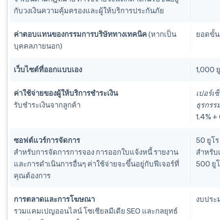
กับวงเงินความคุ้มครองและผู้ให้บริการประกันภัย
ค่าตอบแทนของกรรมการบริษัททางเทคนิค
(หากเป็น
ยอดขั้น
บุคคลภายนอก)
เว็บไซต์ที่ออกแบบเอง
1,000 ย
ค่าใช้จ่ายของผู้ให้บริการชำระเงิน
เปอร์เซ
รับชำระเงินจากลูกค้า
ธุรกรร
1.4% + 
ซอฟต์แวร์การจัดการ
50 ยูโร
สำหรับการจัดการการจอง การออกใบแจ้งหนี้ รายงาน
สำหรับเ
และการดำเนินการอื่นๆ ค่าใช้จ่ายจะขึ้นอยู่กับฟีเจอร์ที่
500 ยูโ
คุณต้องการ
การตลาดและการโฆษณา
งบประมา
รวมแคมเปญออนไลน์ โซเชียลมีเดีย SEO และกลยุทธ์