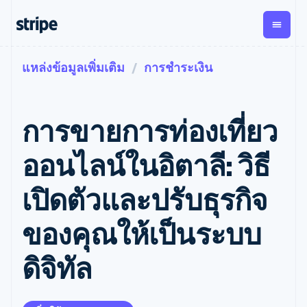
แหล่งข้อมูลเพิ่มเติม
การชำระเงิน
ตามขั้น
เอกสารประกอบ
เรียนรู้
การชำระเงิน
รายรับ
การ
แพลตฟอ
จัดการ
และ
องค์กร
Stripe Docs
บล็อก
เงิน
มาร์เก็ต
Payments
Billing
ธุรกิจสตาร์ทอัพ
ข้อมูลอ้างอิงเกี่ยวกับ API
เรื่องราวจากลูกค้า
การขายการท่องเที่ยว
การชำระเงิน
รายรับตาม
เพลส
ไลบรารีและ SDK
คู่มือ
ออนไลน์
แบบแผนล่วง
Stripe Apps
Global
Payment links
หน้า
Metronome
Payouts
Conne
ออนไลน์ในอิตาลี: วิธี
การชำร
ตามกรณีใช้งาน
การชำระเงิน
การเรียกเก็บ
เบิกจ่าย
เงินสำห
การสนับสนุน
แบบไม่ต้อง
เงินตามการ
ให้กับ
เปิดตัวและปรับธุรกิจ
แพลตฟอ
คู่มือ
การค้าแบบใช้เอเจนต์
เขียนโค้ด
Checkout
ใช้งาน
การชำระเงิน
บุคคลที่
อีคอมเมิร์ซ
รับการสนับสนุน
UI การชำระ
ตามรอบบิล
สาม
บริการทางการเงินที่ผสาน
รับการชำระเงินออนไลน์
แพ็กเกจการสนับสนุนที่ได้
การจัดการ
ของคุณให้เป็นระบบ
เงินสำเร็จรูป
รวมในตัว
ติดตั้งใช้งานการชำระเงิน
รับการจัดการ
การชำระเงิน
Elements
การทำงานอัตโนมัติด้าน
สำเร็จรูป
บริการเฉพาะทาง
องค์ประกอบ UI
ตามรอบบิล
Invoicing
ดิจิทัล
การเงิน
สร้างแพลตฟอร์มหรือ
ครั้งเดียวหรือ
ที่ยืดหยุ่น
ธุรกิจทั่วโลก
มาร์เก็ตเพลส
ตามแบบแผน
วิธีการชำระ
การชำระเงินในแอป
จัดการการชำระเงินตาม
เงิน
ล่วงหน้า
Tax
มาร์เก็ตเพลส
รอบบิล
เข้าถึงได้
คิดภาษีการ
บริษัท
การจัดการเงิน
เสนอการเรียกเก็บเงินตาม