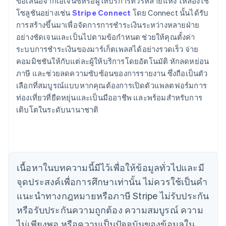
ข้อเสนอจากเอเจนซี่หรือผู้ให้บริการทัวร์หลายแห่ง ให้ลองใช้
โซลูชันอย่างเช่น
Stripe Connect
โดย Connect นั้นได้รับ
การสร้างขึ้นมาเพื่อจัดการการชำระเงินระหว่างหลายฝ่าย
อย่างชัดเจนและเป็นไปตามข้อกำหนด ช่วยให้คุณตั้งค่า
ระบบการชำระเงินของมาร์เก็ตเพลสได้อย่างรวดเร็ว จ่าย
คอมมิชชันให้กับแต่ละผู้ให้บริการโดยอัตโนมัติ หักลดหย่อน
กรีซ
ภาษี และช่วยลดความซับซ้อนของการรายงาน ซึ่งถือเป็นตัว
English
เขตบริหารพิเศษฮ่องกง ประเทศจีน
เลือกที่สมบูรณ์แบบหากคุณต้องการเปิดตัวแพลตฟอร์มการ
English
简体中文
ท่องเที่ยวที่ยืดหยุ่นและเป็นมืออาชีพ และพร้อมสำหรับการ
แคนาดา
เติบโตในระดับนานาชาติ
English
Français
โครเอเชีย
English
Italiano
จีนแผ่นดินใหญ่
简体中文
English
ไซปรัส
เนื้อหาในบทความนี้มีไว้เพื่อให้ข้อมูลทั่วไปและมี
English
จุดประสงค์เพื่อการศึกษาเท่านั้น ไม่ควรใช้เป็นคํา
ญี่ปุ่น
แนะนําทางกฎหมายหรือภาษี Stripe ไม่รับประกัน
日本語
English
เดนมาร์ก
หรือรับประกันความถูกต้อง ความสมบูรณ์ ความ
English
ไม่เพียงพอ หรือความเป็นปัจจุบันของข้อมูลใน