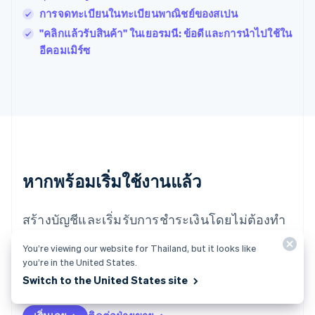
มอลตา
การจดทะเบียนในทะเบียนพาณิชย์ของสเปน
English
มาเลเซีย
"คลิกแล้วรับสินค้า" ในเยอรมนี: ข้อดีและการนำไปใช้ใน
English
简体中文
อีคอมเมิร์ซ
เม็กซิโก
Español
English
ยิบรอลตาร์
English
เยอรมนี
Deutsch
English
โรมาเนีย
English
ลักเซมเบิร์ก
หากพร้อมเริ่มใช้งานแล้ว
Français
Deutsch
English
ลัตเวีย
สร้างบัญชีและเริ่มรับการชำระเงินโดยไม่ต้องทำ
English
ลิกเตนสไตน์
สัญญาหรือระบุรายละเอียดเกี่ยวกับธนาคาร หรือ
Deutsch
English
You’re viewing our website for Thailand, but it looks like
ติดต่อเราเพื่อสร้างแพ็กเกจที่ออกแบบเองสำหรับ
ลิทัวเนีย
you’re in the United States.
English
ธุรกิจของคุณ
Switch to the United States site
สเปน
Español
English