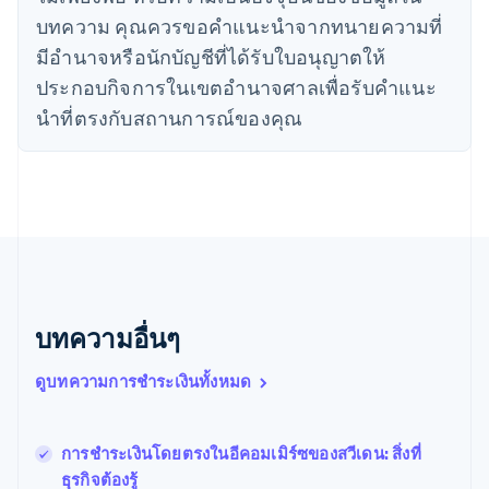
ไทย
บทความ คุณควรขอคําแนะนําจากทนายความที่
ไทย
English
นอร์เวย์
มีอํานาจหรือนักบัญชีที่ได้รับใบอนุญาตให้
English
ประกอบกิจการในเขตอํานาจศาลเพื่อรับคําแนะ
นิวซีแลนด์
English
นําที่ตรงกับสถานการณ์ของคุณ
เนเธอร์แลนด์
Nederlands
English
บราซิล
Português
English
บัลแกเรีย
English
เบลเยียม
Nederlands
Français
Deutsch
English
โปรตุเกส
บทความอื่นๆ
Português
English
โปแลนด์
ดูบทความการชำระเงินทั้งหมด
English
ฝรั่งเศส
Français
English
ฟินแลนด์
การชําระเงินโดยตรงในอีคอมเมิร์ซของสวีเดน: สิ่งที่
English
Svenska
ธุรกิจต้องรู้