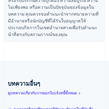
หรือรับประกันความถูกต้อง ความสมบูรณ์ ความ
จีนแผ่นดินใหญ่
ไม่เพียงพอ หรือความเป็นปัจจุบันของข้อมูลใน
简体中文
English
บทความ คุณควรขอคําแนะนําจากทนายความที่
ไซปรัส
English
มีอํานาจหรือนักบัญชีที่ได้รับใบอนุญาตให้
ญี่ปุ่น
ประกอบกิจการในเขตอํานาจศาลเพื่อรับคําแนะ
日本語
English
เดนมาร์ก
นําที่ตรงกับสถานการณ์ของคุณ
English
ไทย
ไทย
English
นอร์เวย์
English
นิวซีแลนด์
English
เนเธอร์แลนด์
Nederlands
English
บทความอื่นๆ
บราซิล
Português
English
ดูบทความเกี่ยวกับการออกใบแจ้งหนี้ทั้งหมด
บัลแกเรีย
English
เบลเยียม
Nederlands
Français
Deutsch
English