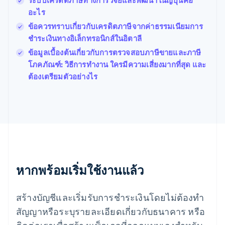
ระบบเครดิตภาษีทางการวิจัยและพัฒนาในญี่ปุ่นคือ
โปรตุเกส
อะไร
Português
English
ข้อควรทราบเกี่ยวกับเครดิตภาษีจากค่าธรรมเนียมการ
โปแลนด์
ชำระเงินทางอิเล็กทรอนิกส์ในอิตาลี
English
ฝรั่งเศส
ข้อมูลเบื้องต้นเกี่ยวกับการตรวจสอบภาษีขายและภาษี
Français
English
โภคภัณฑ์: วิธีการทํางาน ใครมีความเสี่ยงมากที่สุด และ
ฟินแลนด์
ต้องเตรียมตัวอย่างไร
English
Svenska
มอลตา
English
มาเลเซีย
English
简体中文
เม็กซิโก
Español
English
ยิบรอลตาร์
English
หากพร้อมเริ่มใช้งานแล้ว
เยอรมนี
Deutsch
English
โรมาเนีย
สร้างบัญชีและเริ่มรับการชำระเงินโดยไม่ต้องทำ
English
สัญญาหรือระบุรายละเอียดเกี่ยวกับธนาคาร หรือ
ลักเซมเบิร์ก
Français
Deutsch
English