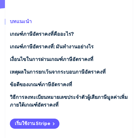
พาร์ทเนอร์
การก่อตั้งบริษัทสตาร์ทอัพ
Stripe App Marketplace
Climate
การขจัดคาร์บอน
บทแนะนำ
เกณฑ์ภาษีอัตราคงที่คืออะไร?
เกณฑ์ภาษีอัตราคงที่: มันทํางานอย่างไร
Stripe Sessions 2026
ช่วยลดหย่อนภาษี
เงื่อนไขในการผ่านเกณฑ์ภาษีอัตราคงที่
ดูว่า Stripe กำลังสร้างโครงสร้างพื้นฐานระบบเศรษฐกิจสำหรับ
AI อย่างไร
การยกเว้นจากภาษีมูลค่าเพิ่ม
ข้อกําหนดส่วนบุคคล
เหตุผลในการยกเว้นจากระบอบภาษีอัตราคงที่
รับชมเลย
เงินสมทบประกันสังคมในเกณฑ์ภาษีอัตราคงที่
คุณสมบัติตามข้อกําหนดวัตถุประสงค์
ข้อดีของเกณฑ์ภาษีอัตราคงที่
ตัวอย่างการคํานวณฐานภาษีภายใต้เกณฑ์ภาษีอัตรา
วิธีการลงทะเบียนหมายเลขประจำตัวผู้เสียภาษีมูลค่าเพิ่ม
คงที่
ภายใต้เกณฑ์อัตราคงที่
เริ่มใช้งาน Stripe