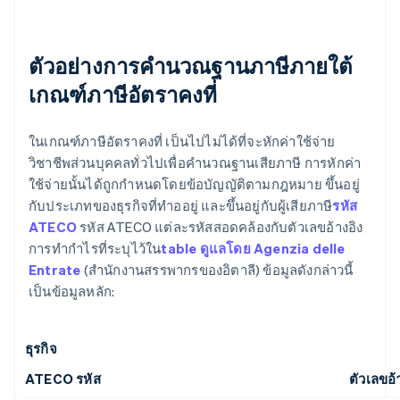
ตัวอย่างการคํานวณฐานภาษีภายใต้
เกณฑ์ภาษีอัตราคงที่
ในเกณฑ์ภาษีอัตราคงที่ เป็นไปไม่ได้ที่จะหักค่าใช้จ่าย
วิชาชีพส่วนบุคคลทั่วไปเพื่อคํานวณฐานเสียภาษี การหักค่า
ใช้จ่ายนั้นได้ถูกกําหนดโดยข้อบัญญัติตามกฎหมาย ขึ้นอยู่
กับประเภทของธุรกิจที่ทำออยู่ และขึ้นอยู่กับผู้เสียภาษี
รหัส
ATECO
รหัส ATECO แต่ละรหัสสอดคล้องกับตัวเลขอ้างอิง
การทํากําไรที่ระบุไว้ใน
table ดูแลโดย Agenzia delle
Entrate
(สํานักงานสรรพากรของอิตาลี) ข้อมูลดังกล่าวนี้
เป็นข้อมูลหลัก:
ธุรกิจ
ATECO รหัส
ตัวเลขอ