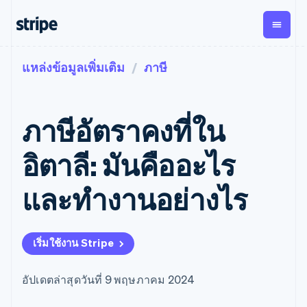
แหล่งข้อมูลเพิ่มเติม
ภาษี
ตามขั้น
เอกสารประกอบ
เรียนรู้
การชำระเงิน
รายรับ
การ
แพลตฟอ
จัดการ
และ
องค์กร
Stripe Docs
บล็อก
เงิน
มาร์เก็ต
Payments
Billing
ธุรกิจสตาร์ทอัพ
ข้อมูลอ้างอิงเกี่ยวกับ API
เรื่องราวจากลูกค้า
ภาษีอัตราคงที่ใน
การชำระเงิน
รายรับตาม
เพลส
ไลบรารีและ SDK
คู่มือ
ออนไลน์
แบบแผนล่วง
Stripe Apps
Global
Payment links
หน้า
Metronome
Payouts
Conne
อิตาลี: มันคืออะไร
การชำร
ตามกรณีใช้งาน
การชำระเงิน
การเรียกเก็บ
เบิกจ่าย
เงินสำห
การสนับสนุน
แบบไม่ต้อง
เงินตามการ
ให้กับ
และทํางานอย่างไร
แพลตฟอ
คู่มือ
การค้าแบบใช้เอเจนต์
เขียนโค้ด
Checkout
ใช้งาน
การชำระเงิน
บุคคลที่
อีคอมเมิร์ซ
รับการสนับสนุน
UI การชำระ
ตามรอบบิล
สาม
บริการทางการเงินที่ผสาน
รับการชำระเงินออนไลน์
แพ็กเกจการสนับสนุนที่ได้
การจัดการ
เงินสำเร็จรูป
รวมในตัว
ติดตั้งใช้งานการชำระเงิน
รับการจัดการ
การชำระเงิน
Elements
เริ่มใช้งาน Stripe
การทำงานอัตโนมัติด้าน
สำเร็จรูป
บริการเฉพาะทาง
องค์ประกอบ UI
ตามรอบบิล
Invoicing
การเงิน
สร้างแพลตฟอร์มหรือ
ครั้งเดียวหรือ
ที่ยืดหยุ่น
ธุรกิจทั่วโลก
มาร์เก็ตเพลส
ตามแบบแผน
วิธีการชำระ
อัปเดตล่าสุดวันที่ 9 พฤษภาคม 2024
การชำระเงินในแอป
จัดการการชำระเงินตาม
เงิน
ล่วงหน้า
Tax
มาร์เก็ตเพลส
รอบบิล
เข้าถึงได้
คิดภาษีการ
บริษัท
การจัดการเงิน
เสนอการเรียกเก็บเงินตาม