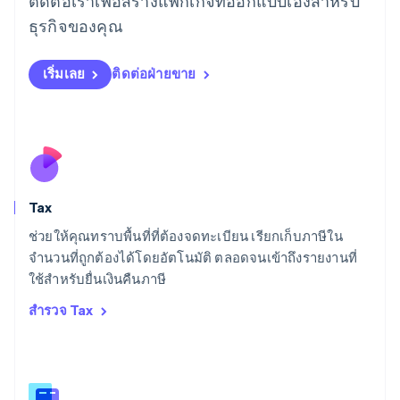
ติดต่อเราเพื่อสร้างแพ็กเกจที่ออกแบบเองสำหรับ
ลัตเวีย
ธุรกิจของคุณ
English
ลิกเตนสไตน์
Deutsch
English
เริ่มเลย
ติดต่อฝ่ายขาย
ลิทัวเนีย
English
สเปน
Español
English
สโลวาเกีย
English
สโลวีเนีย
Tax
English
Italiano
สวิตเซอร์แลนด์
ช่วยให้คุณทราบพื้นที่ที่ต้องจดทะเบียน เรียกเก็บภาษีใน
Deutsch
Français
Italiano
English
จำนวนที่ถูกต้องได้โดยอัตโนมัติ ตลอดจนเข้าถึงรายงานที่
สวีเดน
ใช้สำหรับยื่นเงินคืนภาษี
Svenska
English
สหรัฐอเมริกา
สำรวจ Tax
English
Español
简体中文
สหรัฐอาหรับเอมิเรตส์
English
สหราชอาณาจักร
English