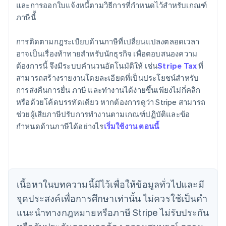
และการออกใบแจ้งหนี้ตามวิธีการที่กําหนดไว้สําหรับเกณฑ์
ภาษีนี้้
การติดตามกฎระเบียบด้านภาษีที่เปลี่ยนแปลงตลอดเวลา
อาจเป็นเรื่องท้าทายสําหรับนักธุรกิจ เพื่อตอบสนองความ
ต้องการนี้ จึงมีระบบคำนวนอัตโนมัติให้ เช่น
Stripe Tax
ที่
สามารถสร้างรายงานโดยละเอียดที่เป็นประโยชน์สําหรับ
การส่งคืนการยื่น ภาษี และทํางานได้ง่ายขึ้นเพียงไม่กี่คลิก
หรือด้วยโค้ดบรรทัดเดียว หากต้องการดูว่า Stripe สามารถ
ช่วยผู้เสียภาษีปรับการทำงานตามเกณฑ์ปฏิบัติและข้อ
กำหนดด้านภาษีได้อย่างไร
เริ่มใช้งาน ตอนนี้
กรีซ
English
เขตบริหารพิเศษฮ่องกง ประเทศจีน
เนื้อหาในบทความนี้มีไว้เพื่อให้ข้อมูลทั่วไปและมี
English
简体中文
แคนาดา
จุดประสงค์เพื่อการศึกษาเท่านั้น ไม่ควรใช้เป็นคํา
English
Français
แนะนําทางกฎหมายหรือภาษี Stripe ไม่รับประกัน
โครเอเชีย
English
Italiano