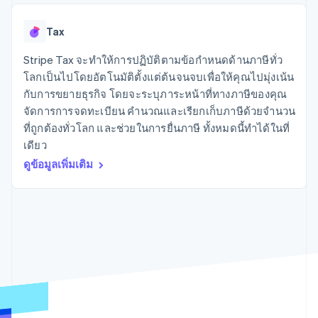
มากกว่า 125
ขายและ VAT
แพลตฟอร์ม
การใช้งาน
รายการ
Authorization
อัตโนมัติ
Revenue
แผนงานผลิตภัณฑ์
SaaS
ออกบัตรที่มีสเตเบิลคอยน์
Boost
Recognition
Tax
การประชุมประจำปีแบบ
รองรับอยู่
ยกระดับการ
เซสชัน
จัดเตรียมและจัดการ
ระบบ
ยอมรับการ
Stripe Tax จะทำให้การปฏิบัติตามข้อกำหนดด้านภาษีทั่ว
ตำแหน่งงาน
บริการด้วยเอเจนต์
อัตโนมัติ
ชำระเงิน
Link
ห้องข่าว
โลกเป็นไปโดยอัตโนมัติตั้งแต่ต้นจนจบเพื่อให้คุณไปมุ่งเน้น
ตามอุตสาหกรรม
การชำระเงินที่
สำหรับการ
Stripe
Stripe Press
กับการขยายธุรกิจ โดยจะระบุภาระหน้าที่ทางภาษีของคุณ
Sigma
รวดเร็วขึ้น
ทำบัญชี
รายงานที่
จัดการการจดทะเบียน คำนวณและเรียกเก็บภาษีด้วยจำนวน
บริษัท AI
แหล่งข้อมูล
ออกแบบเอง
แวดวงครีเอเตอร์
ที่ถูกต้องทั่วโลก และช่วยในการยื่นภาษี ทั้งหมดนี้ทำได้ในที่
Data
เกม
การติดต่อ
เดียว
Pipeline
การบริการ การเดินทาง
การเชื่อมต่อการทำงาน
การซิงค์
และสันทนาการ
แอป
ดูข้อมูลเพิ่มเติม
ติดต่อฝ่ายขาย
ข้อมูล
ประกันภัย
ตัวอย่างโค้ด
สมัครเป็นพาร์ทเนอร์
สื่อและความบันเทิง
บล็อกของนักพัฒนา
องค์กรไม่แสวงผลกำไร
สถานะ API
บริการเฉพาะทาง
ภาครัฐ
เพิ่มเติม
ธุรกิจค้าปลีก
Product roadmap
ดูสิ่งที่กำลังจะมาถึง
Radar
ระบบนิเวศ
การป้องกันการฉ้อโกง
Atlas