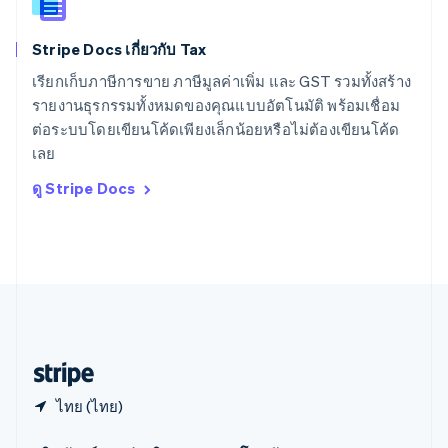
สาธารณรัฐเช็ก
English
Stripe Docs เกี่ยวกับ Tax
สิงคโปร์
English
简体中文
เรียกเก็บภาษีการขาย ภาษีมูลค่าเพิ่ม และ GST รวมทั้งสร้าง
ออสเตรเลีย
รายงานธุรกรรมทั้งหมดของคุณแบบอัตโนมัติ พร้อมเชื่อม
English
ต่อระบบโดยเขียนโค้ดเพียงเล็กน้อยหรือไม่ต้องเขียนโค้ด
ออสเตรีย
เลย
Deutsch
English
อิตาลี
ดู Stripe Docs
Italiano
English
อินเดีย
English
เอสโตเนีย
English
ไอร์แลนด์
English
ฮังการี
English
ไทย (ไทย)