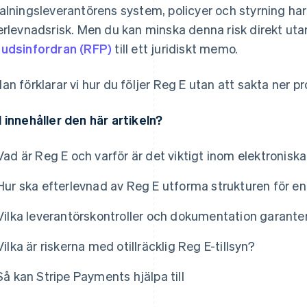
alningsleverantörens system, policyer och styrning har 
erlevnadsrisk. Men du kan minska denna risk direkt ut
udsinfordran (RFP)
till ett juridiskt memo.
an förklarar vi hur du följer Reg E utan att sakta ner p
 innehåller den här artikeln?
Vad är Reg E och varför är det viktigt inom elektronisk
Hur ska efterlevnad av Reg E utforma strukturen för en
Vilka leverantörskontroller och dokumentation garante
Vilka är riskerna med otillräcklig Reg E-tillsyn?
Så kan Stripe Payments hjälpa till