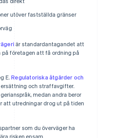
das direkt
ner utöver fastställda gränser
förväg
ägeri
är standardantagandet att
på företagen att få ordning på
eg E.
Regulatoriska åtgärder och
ersättning och straffavgifter.
rägerianspråk, medan andra beror
r att utredningar drog ut på tiden
spartner som du överväger ha
bära risken ensam.