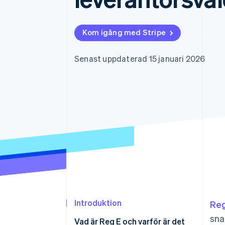
Accelererad kassaprocess
Financial Connections
Länkade finanskontodata
Kom igång med Stripe
Senast uppdaterad 15 januari 2026
Introduktion
Reg
sna
Vad är Reg E och varför är det