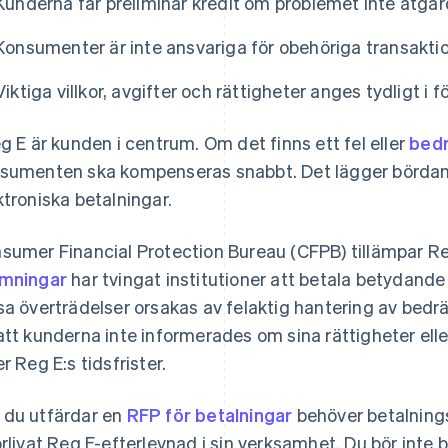
Kunderna får preliminär kredit om problemet inte åtgär
Konsumenter är inte ansvariga för obehöriga transaktio
Viktiga villkor, avgifter och rättigheter anges tydligt i 
eg E är kunden i centrum. Om det finns ett fel eller
bedr
sumenten ska kompenseras snabbt. Det lägger bördan 
ktroniska betalningar.
sumer Financial Protection Bureau (CFPB) tillämpar R
mningar
har tvingat institutioner att betala betydande 
sa överträdelser orsakas av felaktig hantering av bed
att kunderna inte informerades om sina rättigheter elle
er Reg E:s tidsfrister.
du utfärdar en
RFP för betalningar
behöver betalning
örlivat Reg E-efterlevnad i sin verksamhet. Du bör inte 