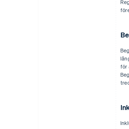
Reg
för
Be
Beg
lån
för
Beg
tre
In
Ink