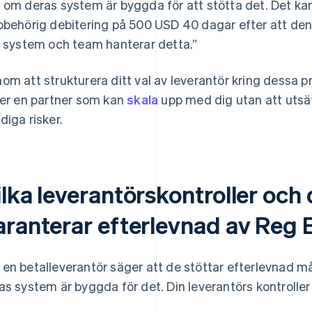
 om deras system är byggda för att stötta det. Det kan
obehörig debitering på 500 USD 40 dagar efter att den 
t system och team hanterar detta.”
om att strukturera ditt val av leverantör kring dessa pr
jer en partner som kan
skala
upp med dig utan att utsät
diga risker.
ilka leverantörskontroller oc
aranterar efterlevnad av Reg 
en betalleverantör säger att de stöttar efterlevnad m
as system är byggda för det. Din leverantörs kontroller 