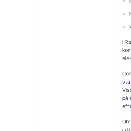
I R
kon
ele
Con
stä
Vis
på 
eft
Om 
inf