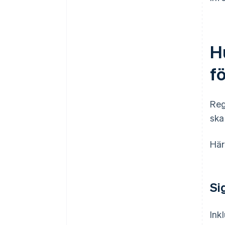
H
f
Reg
ska
Här
Si
Ink