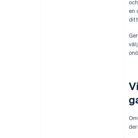
och
en 
dit
Gen
väl
onö
V
g
Om 
der