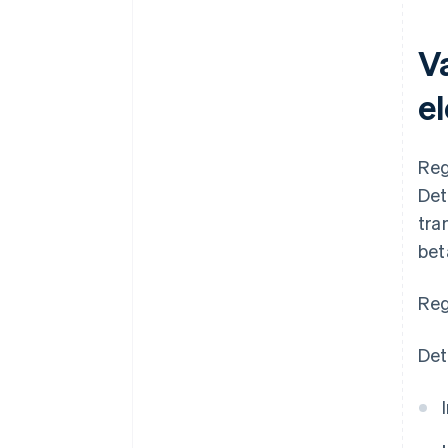
Va
e
Reg
Det
tra
bet
Reg
Det