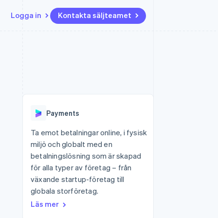
Logga in
Kontakta säljteamet
Resurser
Ecosystem
Kontakt
ch
Mer
er
Appintegrationer
Partner
Kontakta säljteamet
Product roadmap
Kodexempel
Stripe App Marketplace
Bli partner
Se vad som kommer härnäst
Utvecklarblogg
r plattformar
tid
API-status
Radar
Bedrägeribekämpning
Payments
Atlas
Bolagsbildning för startups
Ta emot betalningar online, i fysisk
miljö och globalt med en
Climate
Koldioxidinfångning
betalningslösning som är skapad
för alla typer av företag – från
Identity
Identitetsverifiering online
växande startup-företag till
globala storföretag.
Läs mer