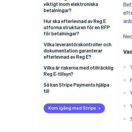
viktigt inom elektroniska
Bet
betalningar?
eft
anb
Hur ska efterlevnad av Reg E
utforma strukturen för en RFP
för betalningar?
Ned
Signalera att efterlevnad är en
Vilka leverantörskontroller och
prioritet
dokumentation garanterar
Vad
efterlevnad av Reg E?
Be om bevis
Arbetsflöden för auktorisering
Vilka är riskerna med otillräcklig
Inkludera ett scenario
Reg E-tillsyn?
Hantering av tvister och
tidsfrister
Regulatoriska åtgärder
Så kan Stripe Payments hjälpa
till
Poster som håller
Konsumentstämningar
Experter du kan prata med
Kom igång med Stripe