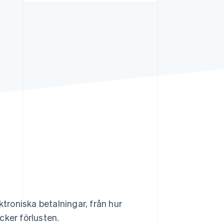
Stripe Sessions 2026
Se hur Stripe bygger den
ekonomiska
infrastrukturen för AI.
Titta nu
ktroniska betalningar, från hur
cker förlusten.