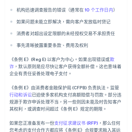
机构迅速调查报告的错误（通常在
10 个工作日内
）
如果问题未能立即解决，需向客户发放临时贷记
消费者对超出设定限额的未经授权交易不承担责任
事先清晰披露重要条款、费用及权利
《条例 E》(Reg E) 以客户为中心。如果出现错误或
欺
诈
，默认原则是应尽快让客户获得全额补偿。这也意味着
企业有责任妥善处理电子支付。
《条例 E》由消费者金融保护局 (CFPB) 负责执法。监管
行动和诉讼
已迫使多家机构支付高额赔偿与罚款。部分违
规源于欺诈申诉处理不当，另一些则因未能及时告知客户
其权利，或调查时间超过《条例 E》规定的期限。
如果您正准备发布一份
支付征求建议书 (RFP)
，那么任何
您考虑的支付合作方都应将《条例 E》合规要求融入其运