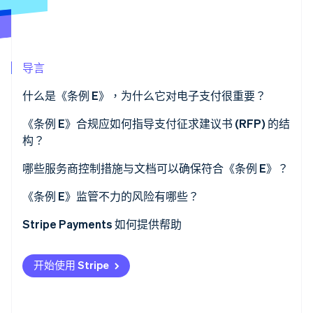
Stripe Sessions 2026
了解 Stripe 如何为 AI 构建经济基础设施。
导言
立即观看
什么是《条例 E》，为什么它对电子支付很重要？
《条例 E》合规应如何指导支付征求建议书 (RFP) 的结
构？
明确合规是优先事项
哪些服务商控制措施与文档可以确保符合《条例 E》？
要求提供证据
授权流程
《条例 E》监管不力的风险有哪些？
包含一个情境
争议处理与时间线
监管行动
Stripe Payments 如何提供帮助
经得起审查的记录
消费者诉讼
开始使用 Stripe
您可以咨询的专家