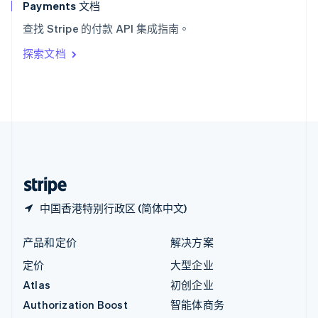
English
Payments 文档
意大利
查找 Stripe 的付款 API 集成指南。
Italiano
English
印度
探索文档
English
英国
English
直布罗陀
English
中国内地
简体中文
English
中国香港特别行政区
English
简体中文
中国香港特别行政区 (简体中文)
产品和定价
解决方案
定价
大型企业
Atlas
初创企业
Authorization Boost
智能体商务