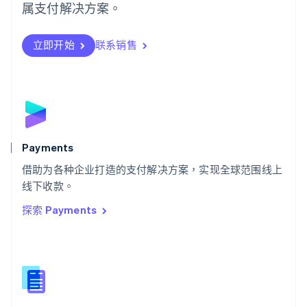
日本語
English
属支付解决方案。
瑞典
Svenska
English
瑞士
立即开始
联系销售
Deutsch
Français
Italiano
English
塞浦路斯
English
斯洛伐克
English
斯洛文尼亚
English
Italiano
Payments
泰国
ไทย
English
借助为各种企业打造的支付解决方案，实现全球范围线上
希腊
线下收款。
English
探索 Payments
西班牙
Español
English
新加坡
English
简体中文
新西兰
English
匈牙利