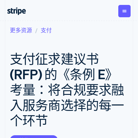
更多资源
支付
按企业阶段
文档
学习
支付
营收
资金管
平台
理
易市
大型企业
Stripe 文档
博客
Payments
Billing
初创企业
API 参考文档
客户案例
支付征求建议书
在线支付
经常性收入
Global
Conn
库与 SDK
指南
Managed
Metronome
Payouts
Stripe Apps
Payments
按用量计费
平台
(RFP) 的《条例 E》
备案商家解决
Subscriptions
向第三
按应用场景
方案
方打款
支持
订阅管理
Payment links
Crypto
考量：将合规要求融
指南
智能体商务
Invoicing
钱包、
加密货币
获取支持
无代码支付
一次性或定期
稳定币
电子商务
接受线上付款
托管支持方案
Checkout
账单
入服务商选择的每一
发行和
嵌入式金融
实施预置结账流程
专业服务
预构建支付界
Tax
发卡基
财务自动化
构建平台或交易市场
面
销售税和增值
础设施
个环节
全球化企业
管理订阅
Elements
税自动化
应用内支付
提供按用量计费
灵活的 UI 组件
Revenue
交易市场
发行稳定币支持的支付卡
Payment
Recognition
公司
资金管理
通过智能体配置和管理服
methods
会计自动化
平台
务