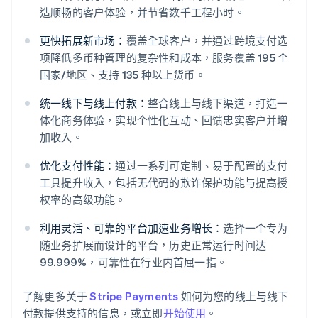
造顺畅的客户体验，并节省数千工程小时。
更快拓展新市场：
覆盖全球客户，并通过跨境支付选
项降低多币种管理的复杂性和成本，服务覆盖 195 个
国家/地区、支持 135 种以上货币。
统一线下与线上付款：
整合线上与线下渠道，打造一
体化商务体验，实现个性化互动、回馈忠实客户并增
阿联酋
加收入。
English
爱尔兰
优化支付性能：
通过一系列可定制、易于配置的支付
English
工具提升收入，包括无代码的欺诈保护功能与提高授
爱沙尼亚
权率的高级功能。
English
奥地利
利用灵活、可靠的平台加速业务增长：
选择一个专为
Deutsch
English
随业务扩展而设计的平台，历史正常运行时间达
澳大利亚
99.999%，可靠性在行业内首屈一指。
English
巴西
Português
English
了解更多关于
Stripe Payments
如何为您的线上与线下
保加利亚
付款提供支持的信息，或立即
开始使用
。