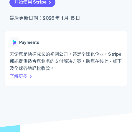
接入 125+ 种支
Stripe Sigma
开始使用 Stripe
产品路线图
SaaS
付方式
自定义报告
Sessions 年度大会
Authorization
Data Pipeline
招聘
Boost
数据同步
最后更新日期：2026 年 1 月 15 日
资讯中心
支付成功率优
资源
Stripe Press
化
按行业
Link
应用集成
加速结账
AI 企业
代码示例
Payments
创作者经济
开发者博客
联系
游戏
API 状态
无论您是快速成长的初创公司，还是全球化企业，Stripe
酒店、旅游与休闲
联系销售
都能提供适合您业务的支付解决方案，助您在线上、线下
保险
成为合作伙伴
更多
媒体与娱乐
及全球各地轻松收款。
Product roadmap
非营利组织
了解未来规划
了解更多
专业服务
公共部门
Radar
零售
欺诈防范
Atlas
初创企业注册
生态系统
Climate
碳移除
合作伙伴
Stripe App Marketplace