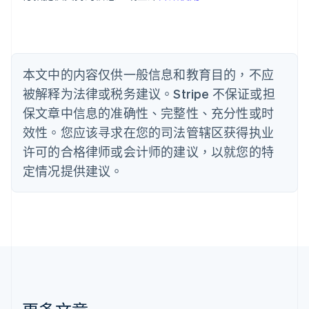
English
比利时
Nederlands
Français
Deutsch
English
波兰
English
丹麦
本文中的内容仅供一般信息和教育目的，不应
English
被解释为法律或税务建议。Stripe 不保证或担
德国
保文章中信息的准确性、完整性、充分性或时
Deutsch
English
法国
效性。您应该寻求在您的司法管辖区获得执业
Français
English
许可的合格律师或会计师的建议，以就您的特
芬兰
定情况提供建议。
English
Svenska
荷兰
Nederlands
English
加拿大
English
Français
捷克
English
克罗地亚
English
Italiano
拉脱维亚