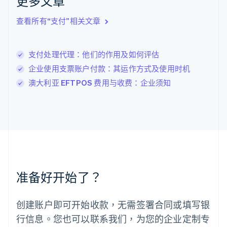
更多文章
English
立陶宛
查看所有“支付”相关文章
English
列支敦士登
Deutsch
English
卢森堡
支付处理代理：他们的作用及如何评估
Français
Deutsch
English
企业使用支票账户付款：其运作方式及使用时机
罗马尼亚
澳大利亚 EFTPOS 费用与收费：企业须知
English
马尔他
English
马来西亚
English
简体中文
美国
English
Español
简体中文
墨西哥
Español
English
准备好开始了？
挪威
English
葡萄牙
创建账户即可开始收款，无需签署合同或填写银
Português
English
行信息。您也可以联系我们，为您的企业定制专
日本