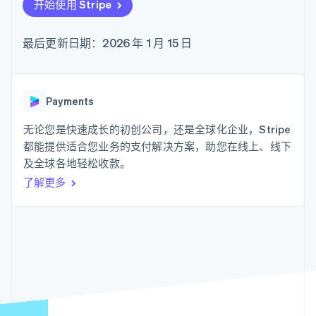
支付成功率优
Stripe Sigma
开始使用 Stripe
产品路线图
SaaS
化
自定义报告
Sessions 年度大会
Link
Data Pipeline
招聘
加速结账
数据同步
最后更新日期：2026 年 1 月 15 日
资讯中心
资源
Stripe Press
按行业
应用集成
AI 企业
代码示例
更多
Payments
创作者经济
开发者博客
联系
Product roadmap
游戏
API 状态
了解未来规划
无论您是快速成长的初创公司，还是全球化企业，Stripe
酒店、旅游与休闲
联系销售
都能提供适合您业务的支付解决方案，助您在线上、线下
保险
Radar
成为合作伙伴
媒体与娱乐
欺诈防范
及全球各地轻松收款。
非营利组织
了解更多
Atlas
专业服务
初创企业注册
公共部门
零售
Climate
碳移除
生态系统
合作伙伴
Stripe App Marketplace
Stripe Sessions 2026