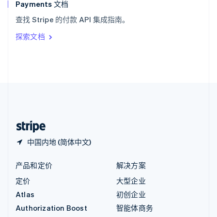
English
Payments 文档
意大利
查找 Stripe 的付款 API 集成指南。
Italiano
English
印度
探索文档
English
英国
English
直布罗陀
English
中国内地
简体中文
English
中国香港特别行政区
English
简体中文
中国内地 (简体中文)
产品和定价
解决方案
定价
大型企业
Atlas
初创企业
Authorization Boost
智能体商务