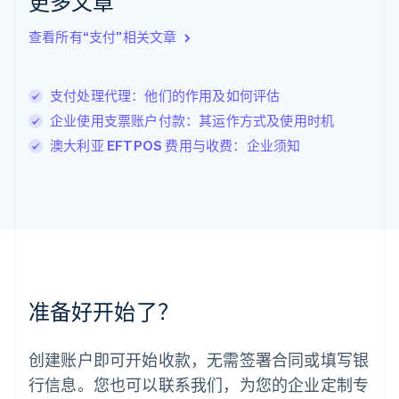
更多文章
English
立陶宛
查看所有“支付”相关文章
English
列支敦士登
Deutsch
English
卢森堡
支付处理代理：他们的作用及如何评估
Français
Deutsch
English
企业使用支票账户付款：其运作方式及使用时机
罗马尼亚
澳大利亚 EFTPOS 费用与收费：企业须知
English
马尔他
English
马来西亚
English
简体中文
美国
English
Español
简体中文
墨西哥
Español
English
准备好开始了？
挪威
English
葡萄牙
创建账户即可开始收款，无需签署合同或填写银
Português
English
行信息。您也可以联系我们，为您的企业定制专
日本