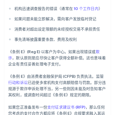
机构迅速调查报告的错误（通常在
10 个工作日内
）
如果问题未能立即解决，需向客户发放临时贷记
消费者对超出设定限额的未经授权交易不承担责任
事先清晰披露重要条款、费用及权利
《条例 E》(Reg E) 以客户为中心。如果出现错误或
欺
诈
，默认原则是应尽快让客户获得全额补偿。这也意味着
企业有责任妥善处理电子支付。
《条例 E》由消费者金融保护局 (CFPB) 负责执法。监管
行动和诉讼
已迫使多家机构支付高额赔偿与罚款。部分违
规源于欺诈申诉处理不当，另一些则因未能及时告知客户
其权利，或调查时间超过《条例 E》规定的期限。
如果您正准备发布一份
支付征求建议书 (RFP)
，那么任何
您考虑的支付合作方都应将《条例 E》合规要求融入其运