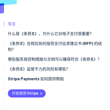
了解 Stripe 如何为 AI 构建经济基础设施。
立即观看
导言
什么是《条例 E》，为什么它对电子支付很重要？
《条例 E》合规应如何指导支付征求建议书 (RFP) 的结
构？
明确合规是优先事项
哪些服务商控制措施与文档可以确保符合《条例 E》？
要求提供证据
授权流程
《条例 E》监管不力的风险有哪些？
包含一个情境
争议处理与时间线
监管行动
Stripe Payments 如何提供帮助
经得起审查的记录
消费者诉讼
开始使用 Stripe
您可以咨询的专家