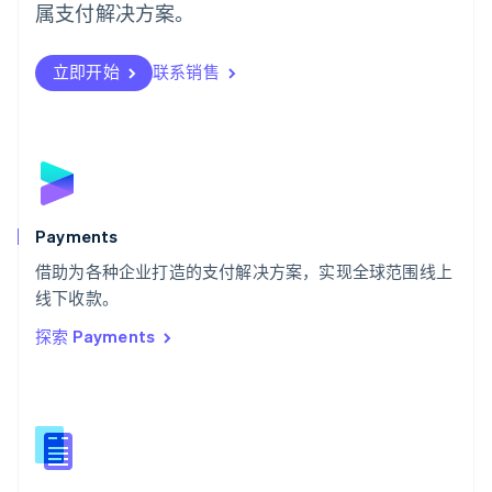
日本語
English
属支付解决方案。
瑞典
Svenska
English
瑞士
立即开始
联系销售
Deutsch
Français
Italiano
English
塞浦路斯
English
斯洛伐克
English
斯洛文尼亚
English
Italiano
Payments
泰国
ไทย
English
借助为各种企业打造的支付解决方案，实现全球范围线上
希腊
线下收款。
English
探索 Payments
西班牙
Español
English
新加坡
English
简体中文
新西兰
English
匈牙利