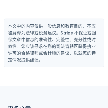
English
比利时
Nederlands
Français
Deutsch
English
波兰
English
丹麦
本文中的内容仅供一般信息和教育目的，不应
English
被解释为法律或税务建议。Stripe 不保证或担
德国
保文章中信息的准确性、完整性、充分性或时
Deutsch
English
法国
效性。您应该寻求在您的司法管辖区获得执业
Français
English
许可的合格律师或会计师的建议，以就您的特
芬兰
定情况提供建议。
English
Svenska
荷兰
Nederlands
English
加拿大
English
Français
捷克
English
克罗地亚
English
Italiano
拉脱维亚