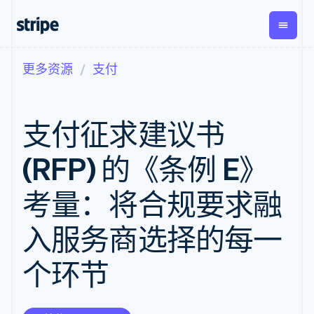
更多资源
支付
按企业阶段
文档
学习
支付
营收
资金管
平台
理
易市
大型企业
Stripe 文档
博客
Payments
Billing
初创企业
API 参考文档
客户案例
支付征求建议书
在线支付
经常性收入
Global
Conn
库与 SDK
指南
Payment links
Metronome
Payouts
Stripe Apps
按用量计费
平台
(RFP) 的《条例 E》
无代码支付
Subscriptions
向第三
按应用场景
Checkout
方打款
支持
预构建支付界
订阅管理
考量：将合规要求融
指南
智能体商务
面
Invoicing
加密货币
获取支持
一次性或定期
Elements
电子商务
接受线上付款
托管支持方案
灵活的 UI 组件
账单
入服务商选择的每一
嵌入式金融
实施预置结账流程
专业服务
Payment
Tax
财务自动化
构建平台或交易市场
methods
销售税和增值
个环节
全球化企业
管理订阅
接入 125+ 种支
税自动化
应用内支付
提供按用量计费
付方式
Revenue
交易市场
发行稳定币支持的支付卡
Authorization
Recognition
公司
资金管理
通过智能体配置和管理服
Boost
会计自动化
平台
务