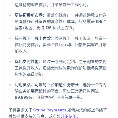
造顺畅的客户体验，并节省数千工程小时。
更快拓展新市场：
覆盖全球客户，并通过跨境支付选
项降低多币种管理的复杂性和成本，服务覆盖 195 个
国家/地区、支持 135 种以上货币。
统一线下与线上付款：
整合线上与线下渠道，打造一
体化商务体验，实现个性化互动、回馈忠实客户并增
阿联酋
加收入。
English
爱尔兰
优化支付性能：
通过一系列可定制、易于配置的支付
English
工具提升收入，包括无代码的欺诈保护功能与提高授
爱沙尼亚
权率的高级功能。
English
奥地利
利用灵活、可靠的平台加速业务增长：
选择一个专为
Deutsch
English
随业务扩展而设计的平台，历史正常运行时间达
澳大利亚
99.999%，可靠性在行业内首屈一指。
English
巴西
Português
English
了解更多关于
Stripe Payments
如何为您的线上与线下
保加利亚
付款提供支持的信息，或立即
开始使用
。