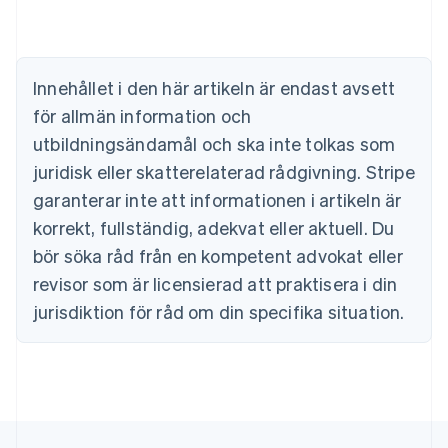
Belgien
Nederlands
Français
Deutsch
English
Brasilien
Português
English
Innehållet i den här artikeln är endast avsett
Bulgarien
för allmän information och
English
Cypern
utbildningsändamål och ska inte tolkas som
English
juridisk eller skatterelaterad rådgivning. Stripe
Danmark
garanterar inte att informationen i artikeln är
English
Estland
korrekt, fullständig, adekvat eller aktuell. Du
English
bör söka råd från en kompetent advokat eller
Fastlandskina
简体中文
English
revisor som är licensierad att praktisera i din
Finland
jurisdiktion för råd om din specifika situation.
English
Svenska
Frankrike
Français
English
Förenade Arabemiraten
English
Gibraltar
English