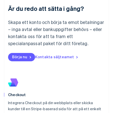
Luxemburg
Är du redo att sätta i gång?
Français
Deutsch
English
Malaysia
English
简体中文
Skapa ett konto och börja ta emot betalningar
Malta
– inga avtal eller bankuppgifter behövs – eller
English
Mexiko
kontakta oss för att ta fram ett
Español
English
specialanpassat paket för ditt företag.
Nederländerna
Nederlands
English
Norge
Börja nu
Kontakta säljteamet
English
Nya Zeeland
English
Polen
English
Portugal
Português
English
Checkout
Rumänien
English
Integrera Checkout på din webbplats eller skicka
Schweiz
kunder till en Stripe-baserad sida för att på ett enkelt
Deutsch
Français
Italiano
English