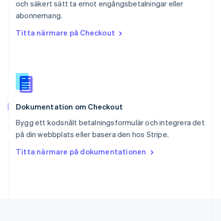
och säkert sätt ta emot engångsbetalningar eller
Singapore
English
简体中文
abonnemang.
Slovakien
Titta närmare på Checkout
English
Slovenien
English
Italiano
Spanien
Español
English
Storbritannien
English
Dokumentation om Checkout
Sverige
Svenska
English
Bygg ett kodsnålt betalningsformulär och integrera det
Thailand
på din webbplats eller basera den hos Stripe.
ไทย
English
Tjeckien
Titta närmare på dokumentationen
English
Tyskland
Deutsch
English
Ungern
English
USA
English
Español
简体中文