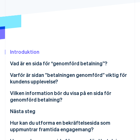
Identitetsverifiering online
Partner
Stripe App Marketplace
Stripe Sessions 2026
Se hur Stripe bygger den ekonomiska inf
Titta nu
Introduktion
Vad är en sida för “genomförd betalning”?
Varför är sidan ”betalningen genomförd” viktig för
kundens upplevelse?
Det löser osäkerhet
Vilken information bör du visa på en sida för
genomförd betalning?
Det lämnar ett slutligt intryck
Betalningsbekräftelse
Nästa steg
Det signalerar säkerhet
Beställningssammanfattning
Kundtjänst
Hur kan du utforma en bekräftelsesida som
Det sätter förväntningar på vad som kommer
uppmuntrar framtida engagemang?
härnäst
Betalningsinformation
Säkerhetsbekräftelse