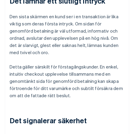
Det lämnar ett slutligt intryck
Den sista skärmen en kund ser i en transaktion är lika
viktig som deras första intryck. Om sidan för
genomförd betalning är väl utformad, informativ och
ordnad, avslutar den upplevelsen på en hög nivå. Om
det är slarvigt, glest eller saknas helt, lämnas kunden
med tvivel och oro.
Detta gäller särskilt för förstagångskunder. En enkel,
intuitiv checkout upplevelse tillsammans med en
genomtänkt sida för genomförd betalning kan skapa
förtroende för ditt varumärke och subtilt försäkra dem
om att de fattade rätt beslut.
Det signalerar säkerhet