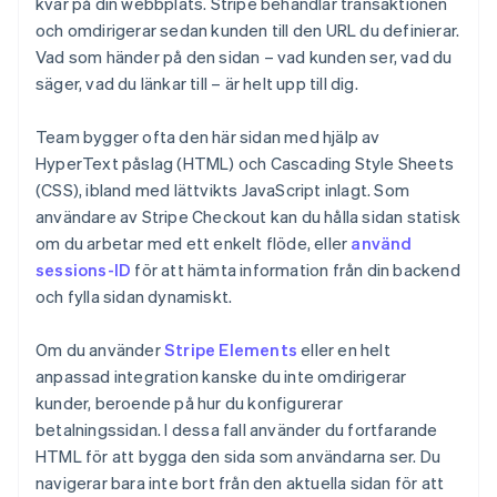
kvar på din webbplats. Stripe behandlar transaktionen
och omdirigerar sedan kunden till den URL du definierar.
Vad som händer på den sidan – vad kunden ser, vad du
säger, vad du länkar till – är helt upp till dig.
Team bygger ofta den här sidan med hjälp av
HyperText påslag (HTML) och Cascading Style Sheets
(CSS), ibland med lättvikts JavaScript inlagt. Som
användare av Stripe Checkout kan du hålla sidan statisk
om du arbetar med ett enkelt flöde, eller
använd
sessions-ID
för att hämta information från din backend
och fylla sidan dynamiskt.
Om du använder
Stripe Elements
eller en helt
anpassad integration kanske du inte omdirigerar
kunder, beroende på hur du konfigurerar
betalningssidan. I dessa fall använder du fortfarande
HTML för att bygga den sida som användarna ser. Du
navigerar bara inte bort från den aktuella sidan för att