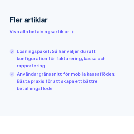
Grekland
English
Hongkong SAR, Kina
Fler artiklar
English
简体中文
Indien
Visa alla betalningsartiklar
English
Irland
English
Lösningspaket: Så här väljer du rätt
Italien
konfiguration för fakturering, kassa och
Italiano
English
Japan
rapportering
日本語
English
Användargränssnitt för mobila kassaflöden:
Kanada
Bästa praxis för att skapa ett bättre
English
Français
betalningsflöde
Kroatien
English
Italiano
Lettland
English
Liechtenstein
Deutsch
English
Litauen
English