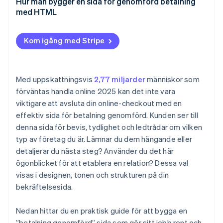
Erbjud meningsfulla nästa steg
Hur man bygger en sida för genomförd betalning
Det öppnar dörren till nästa interaktion
Individanpassning
med HTML
Föreslå ytterligare produkter eller uppgraderingar
Bjud in dem att hålla kontakten
Kom igång med Stripe
Ge mervärde med användbart innehåll
Snabba hänvisningar, recensioner eller feedback
Med uppskattningsvis
2,77 miljarder
människor som
förväntas handla online 2025 kan det inte vara
Referens lojalitet eller belöningsprogram
viktigare att avsluta din online-checkout med en
effektiv sida för betalning genomförd. Kunden ser till
denna sida för bevis, tydlighet och ledtrådar om vilken
typ av företag du är. Lämnar du dem hängande eller
detaljerar du nästa steg? Använder du det här
ögonblicket för att etablera en relation? Dessa val
visas i designen, tonen och strukturen på din
bekräftelsesida.
Nedan hittar du en praktisk guide för att bygga en
”betalning genomförd” sida som gör sitt jobb rent och