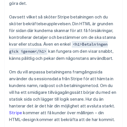
göra det.
Oavsett vilket så sköter Stripe betalningen och du
sköter bekräftelseupplevelsen. Din HTML är grunden
för sidan där kunderna skannar för att få försäkringar,
kontrollerar detaljer och bestämmer om de ska stanna
kvar eller studsa. Även en enkel
<h1>Betalningen
kan fungera om den visar snabbt,
gick igenom</h1>
känns pålitlig och pekar dem någonstans användbart.
Om du vill anpassa betalningens framgångssida
använder du sessionsdata från Stripe för att hämta in
kundens namn, radpost och betalningsmetod. Om du
vill ha ett smidigare tillvägagångssätt börjar du med en
statisk sida och lägger till logik senare. Hur du än
hanterar det är det här din möjlighet att avsluta starkt.
Stripe
kommer att få kunder över mållinjen – din
HTML-design kommer att bekräfta att de har kommit.
Australien
English