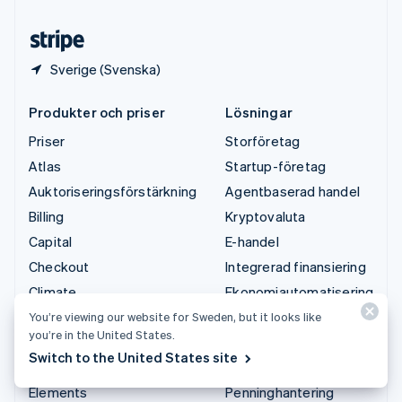
Österrike
Deutsch
English
Sverige (Svenska)
Produkter och priser
Lösningar
Priser
Storföretag
Atlas
Startup-företag
Auktoriseringsförstärkning
Agentbaserad handel
Billing
Kryptovaluta
Capital
E-handel
Checkout
Integrerad finansiering
Climate
Ekonomiautomatisering
Connect
Globala företag
You’re viewing our website for Sweden, but it looks like
you’re in the United States.
Kryptovaluta
Betalningar i appen
Switch to the United States site
Data Pipeline
Marknadsplatser
Elements
Penninghantering