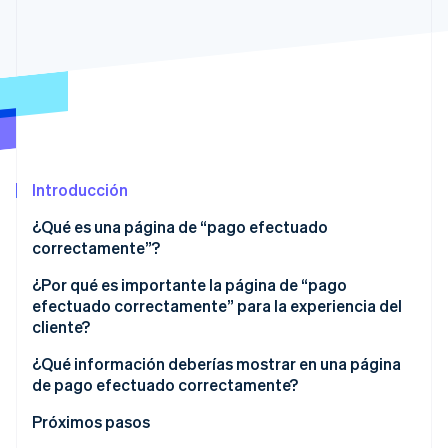
Radar
Prevención de fraude
Ecosistema
Atlas
Constitución de una startup
Socios
Climate
Stripe App Marketplace
Eliminación de dióxido de carbono
Identity
Introducción
Verificación de identidad en línea
¿Qué es una página de “pago efectuado
correctamente”?
¿Por qué es importante la página de “pago
efectuado correctamente” para la experiencia del
Sesiones de Stripe 2026
Descubre cómo Stripe construye la infraestructura económi
cliente?
Mirar ahora
Resuelve la incertidumbre
¿Qué información deberías mostrar en una página
de pago efectuado correctamente?
Deja una impresión final
Confirmación de pago
Próximos pasos
Señala seguridad