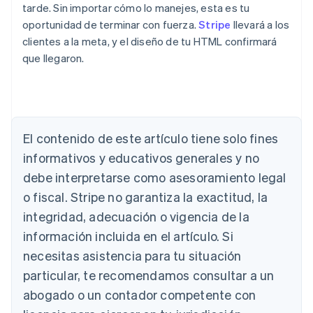
tarde. Sin importar cómo lo manejes, esta es tu
oportunidad de terminar con fuerza.
Stripe
llevará a los
clientes a la meta, y el diseño de tu HTML confirmará
que llegaron.
Alemania
Deutsch
English
Australia
El contenido de este artículo tiene solo fines
English
informativos y educativos generales y no
Austria
Deutsch
English
debe interpretarse como asesoramiento legal
Bélgica
o fiscal. Stripe no garantiza la exactitud, la
Nederlands
Français
Deutsch
English
Brasil
integridad, adecuación o vigencia de la
Português
English
información incluida en el artículo. Si
Bulgaria
necesitas asistencia para tu situación
English
Canadá
particular, te recomendamos consultar a un
English
Français
abogado o un contador competente con
China continental
简体中文
English