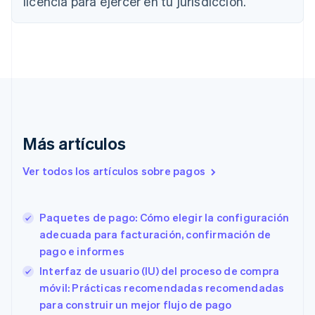
licencia para ejercer en tu jurisdicción.
Chipre
English
Croacia
English
Italiano
Dinamarca
English
Emiratos Árabes Unidos
English
Eslovaquia
Más artículos
English
Eslovenia
Ver todos los artículos sobre pagos
English
Italiano
España
Español
English
Estados Unidos
Paquetes de pago: Cómo elegir la configuración
English
Español
简体中文
adecuada para facturación, confirmación de
Estonia
pago e informes
English
Interfaz de usuario (IU) del proceso de compra
Finlandia
English
Svenska
móvil: Prácticas recomendadas recomendadas
Francia
para construir un mejor flujo de pago
Français
English