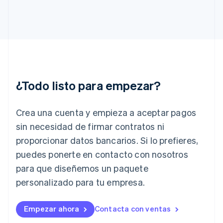
Gibraltar
English
Grecia
English
Hungría
English
India
English
¿Todo listo para empezar?
Irlanda
English
Crea una cuenta y empieza a aceptar pagos
Italia
Italiano
English
sin necesidad de firmar contratos ni
Japón
proporcionar datos bancarios. Si lo prefieres,
日本語
English
Letonia
puedes ponerte en contacto con nosotros
English
para que diseñemos un paquete
Liechtenstein
personalizado para tu empresa.
Deutsch
English
Lituania
English
Empezar ahora
Contacta con ventas
Luxemburgo
Français
Deutsch
English