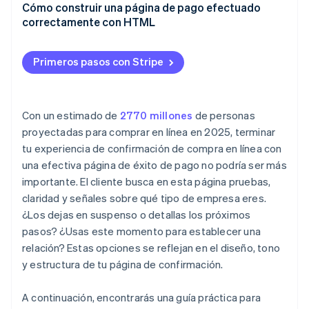
Resumen del pedido
Soporte al cliente
Cómo construir una página de pago efectuado
Establece expectativas sobre lo que sigue
correctamente con HTML
Información de pago
Confirmación de seguridad
Abre la puerta a la próxima interacción
Personalización:
Primeros pasos con Stripe
Ofrecer pasos significativos a seguir
Sugerir productos adicionales o mejoras
Con un estimado de
2770 millones
de personas
proyectadas para comprar en línea en 2025, terminar
Invitarlos a mantenerse conectados
tu experiencia de confirmación de compra en línea con
Agrega valor con contenido útil
una efectiva página de éxito de pago no podría ser más
importante. El cliente busca en esta página pruebas,
Solicitar referencias, reseñas o comentarios
claridad y señales sobre qué tipo de empresa eres.
Referencia a programas de lealtad o recompensas
¿Los dejas en suspenso o detallas los próximos
pasos? ¿Usas este momento para establecer una
relación? Estas opciones se reflejan en el diseño, tono
y estructura de tu página de confirmación.
A continuación, encontrarás una guía práctica para