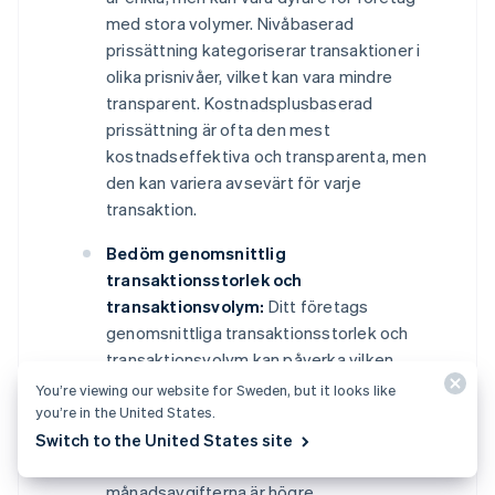
med stora volymer. Nivåbaserad
prissättning kategoriserar transaktioner i
olika prisnivåer, vilket kan vara mindre
transparent. Kostnadsplusbaserad
prissättning är ofta den mest
kostnadseffektiva och transparenta, men
den kan variera avsevärt för varje
transaktion.
Bedöm genomsnittlig
transaktionsstorlek och
transaktionsvolym:
Ditt företags
genomsnittliga transaktionsstorlek och
transaktionsvolym kan påverka vilken
avgiftsstruktur som är mest ekonomisk. Till
You’re viewing our website for Sweden, but it looks like
exempel kan ett företag med stora
you’re in the United States.
volymer dra nytta av lägre
Switch to the United States site
transaktionsavgifter, även om
månadsavgifterna är högre.