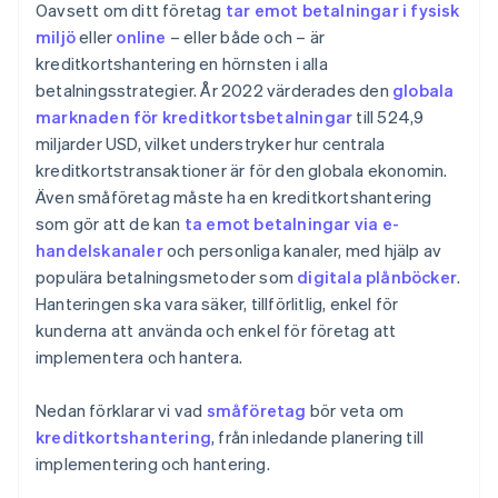
Oavsett om ditt företag
tar emot betalningar i fysisk
Utvärdering av säkerhet och efterlevnad
Avancerad säkerhet och efterlevnad
miljö
eller
online
– eller både och – är
kreditkortshantering en hörnsten i alla
Fastställa teknisk integration och användbarhet
Enkel och transparent prissättning
betalningsstrategier. År 2022 värderades den
globala
Läsa recensioner och ta referenser
Automatiserad rapportering och analys
marknaden för kreditkortsbetalningar
till 524,9
miljarder USD, vilket understryker hur centrala
Tester och försök
Fler funktioner och tjänster
kreditkortstransaktioner är för den globala ekonomin.
Fatta beslutet
Support för utvecklare och webbforum
Även småföretag måste ha en kreditkortshantering
som gör att de kan
ta emot betalningar via e-
handelskanaler
och personliga kanaler, med hjälp av
populära betalningsmetoder som
digitala plånböcker
.
Hanteringen ska vara säker, tillförlitlig, enkel för
kunderna att använda och enkel för företag att
implementera och hantera.
Nedan förklarar vi vad
småföretag
bör veta om
kreditkortshantering
, från inledande planering till
implementering och hantering.