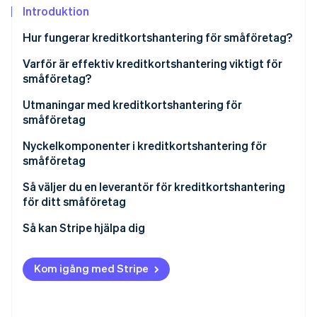
Identitetsverifiering online
Introduktion
Partner
Stripe App Marketplace
Hur fungerar kreditkortshantering för småföretag?
Transaktionsinitiering
Varför är effektiv kreditkortshantering viktigt för
småföretag?
Stripe Sessions 2026
Auktorisering
Se hur Stripe bygger den ekonomiska inf
Utmaningar med kreditkortshantering för
Titta nu
Avräkning
småföretag
Nyckelkomponenter i kreditkortshantering för
småföretag
Så väljer du en leverantör för kreditkortshantering
för ditt småföretag
Utvärdera ditt företags behov
Så kan Stripe hjälpa dig
Förstå olika typer av kreditkortshanterare
Heltäckande lösningar för betalningshantering
Kom igång med Stripe
Utvärdera avgifter och kostnader
Smidiga integrationsmöjligheter
Avtalsvillkor och flexibilitet
Global räckvidd och valutastöd