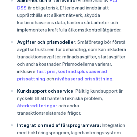
Säkerhet och efterlevnad:
Efterlevnad av
PCI
DSS
är obligatorisk. Efterlevnad innebär att
upprätthålla ett säkert nätverk, skydda
kortinnehavarens data, hantera sårbarheter och
implementera kraftfulla åtkomstkontrollåtgärder.
Avgifter och prismodeller:
Småföretag bör förstå
avgiftsstrukturen för behandling, som kan inkludera
transaktionsavgifter, månadsavgifter, startavgifter
och andra kostnader. Prismodellerna varierar,
inklusive
fast pris, kostnadsplusbaserad
prissättning
och
nivåbaserad prissättning
.
Kundsupport och service:
Pålitlig kundsupport är
nyckeln till att hantera tekniska problem,
återkrediteringar
och andra
transaktionsrelaterade frågor.
Integration med affärsprogramvara:
Integration
med bokföringsprogram, lagerhanteringssystem