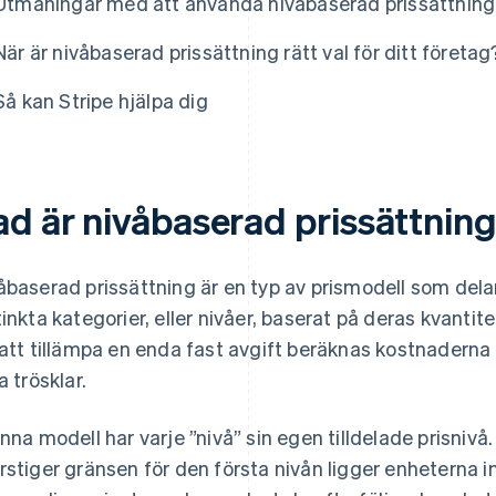
Utmaningar med att använda nivåbaserad prissättning
När är nivåbaserad prissättning rätt val för ditt företag
Så kan Stripe hjälpa dig
ad är nivåbaserad prissättnin
åbaserad prissättning är en typ av prismodell som delar 
tinkta kategorier, eller nivåer, baserat på deras kvantite
 att tillämpa en enda fast avgift beräknas kostnaderna
a trösklar.
enna modell har varje ”nivå” sin egen tilldelade prisniv
rstiger gränsen för den första nivån ligger enheterna in