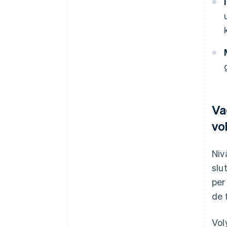
Va
vo
Niv
slu
per
de 
Vol