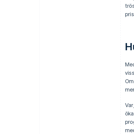
trö
pri
H
Med
vis
Om 
men
Var
öka
pro
med