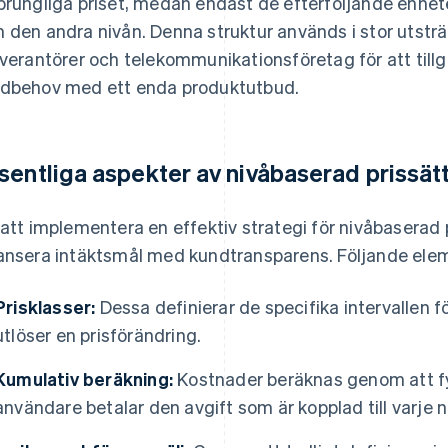
prungliga priset, medan endast de efterföljande enhete
 den andra nivån. Denna struktur används i stor utstr
everantörer och telekommunikationsföretag för att till
dbehov med ett enda produktutbud.
sentliga aspekter av nivåbaserad prissät
 att implementera en effektiv strategi för nivåbaserad
ansera intäktsmål med kundtransparens. Följande eleme
Prisklasser:
Dessa definierar de specifika intervallen 
utlöser en prisförändring.
Kumulativ beräkning:
Kostnader beräknas genom att fyll
användare betalar den avgift som är kopplad till varje n