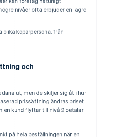
åer kan företag naturligt
ögre nivåer ofta erbjuder en lägre
la olika köparpersona, från
ttning och
ana ut, men de skiljer sig åt i hur
baserad prissättning ändras priset
en kund flyttar till nivå 2 betalar
nkt på hela beställningen när en