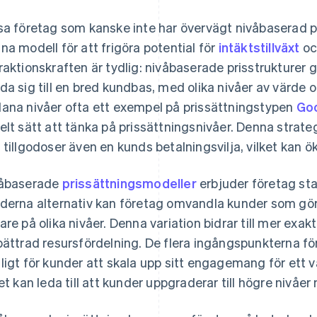
sa företag som kanske inte har övervägt nivåbaserad pr
na modell för att frigöra potential för
intäktstillväxt
oc
raktionskraften är tydlig: nivåbaserade prisstrukturer g
da sig till en bred kundbas, med olika nivåer av värde och
ana nivåer ofta ett exempel på prissättningstypen
Goo
elt sätt att tänka på prissättningsnivåer. Denna str
 tillgodoser även en kunds betalningsvilja, vilket kan 
åbaserade
prissättningsmodeller
erbjuder företag sta
derna alternativ kan företag omvandla kunder som gör
are på olika nivåer. Denna variation bidrar till mer ex
bättrad resursfördelning. De flera ingångspunkterna fö
ligt för kunder att skala upp sitt engagemang för ett v
ket kan leda till att kunder uppgraderar till högre nivåer