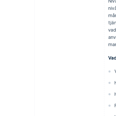
Niv
niv
mån
tjä
vad
anv
mar
Vad