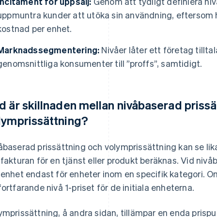
Incitament för uppsälj:
Genom att tydligt definiera niv
uppmuntra kunder att utöka sin användning, eftersom h
kostnad per enhet.
Marknadssegmentering:
Nivåer låter ett företag tillta
genomsnittliga konsumenter till ”proffs”, samtidigt.
d är skillnaden mellan nivåbaserad prissä
lymprissättning?
åbaserad prissättning och volymprissättning kan se likad
tfakturan för en tjänst eller produkt beräknas. Vid nivå
 enhet endast för enheter inom en specifik kategori. Om 
fortfarande nivå 1-priset för de initiala enheterna.
ymprissättning, å andra sidan, tillämpar en enda prispu