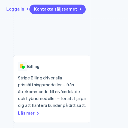
Logga in
Kontakta säljteamet
Resurser
Ecosystem
Kontakt
ch
Mer
er
Appintegrationer
Partner
Kontakta säljteamet
Product roadmap
Kodexempel
Stripe App Marketplace
Bli partner
Se vad som kommer härnäst
Utvecklarblogg
r plattformar
tid
API-status
Radar
Bedrägeribekämpning
Billing
Atlas
Bolagsbildning för startups
Stripe Billing driver alla
prissättningsmodeller – från
Climate
Koldioxidinfångning
återkommande till nivåindelade
och hybridmodeller – för att hjälpa
Identity
Identitetsverifiering online
dig att hantera kunder på ditt sätt.
Läs mer