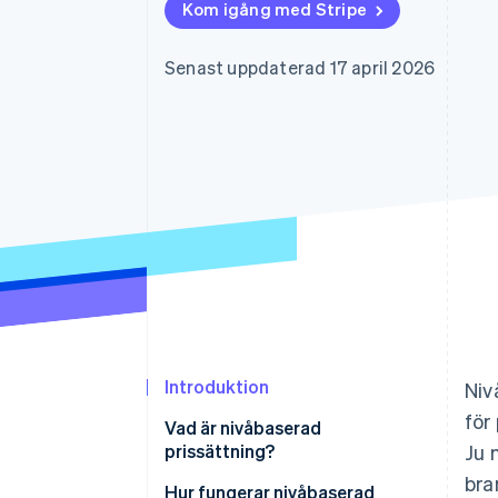
Kom igång med Stripe
Accelererad kassaprocess
Financial Connections
Länkade finanskontodata
Senast uppdaterad 17 april 2026
Introduktion
Niv
för
Vad är nivåbaserad
prissättning?
Ju 
bra
Väsentliga aspekter av
Hur fungerar nivåbaserad