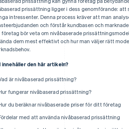
åbaserad prissättning kan gynna företag på betydand
åbaserad prissättning ligger i dess genomförande: att s
ga intressenter. Denna process kräver att man analyse
nsteerbjudanden och förstår kundbasen och marknadens
 företag bör veta om nivåbaserade prissättningsmodelle
ända dem mest effektivt och hur man väljer rätt model
knadsbehov.
 innehåller den här artikeln?
Vad är nivåbaserad prissättning?
Hur fungerar nivåbaserad prissättning?
Hur du beräknar nivåbaserade priser för ditt företag
Fördelar med att använda nivåbaserad prissättning