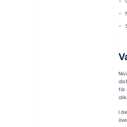
V
Niv
dis
för
olik
I d
öve