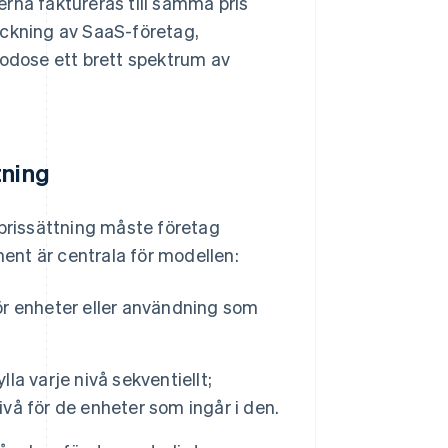
rna faktureras till samma pris
äckning av SaaS-företag,
godose ett brett spektrum av
tning
 prissättning måste företag
nt är centrala för modellen:
för enheter eller användning som
a varje nivå sekventiellt;
ivå för de enheter som ingår i den.