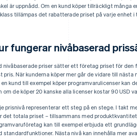
skel är uppnådd. Om en kund köper tillräckligt många enh
sklass tillämpas det rabatterade priset på varje enhet i t
ur fungerar nivåbaserad priss
 nivåbaserade priser sätter ett företag priset för den fö
st pris. När kunderna köper mer går de vidare till nästa n
en kund till exempel köper programvarulicenser kan de
 om de köper 20 kanske alla licenser kostar 90 USD va
je prisnivå representerar ett steg på en stege. I takt 
r det totala priset – tillsammans med produktkvantiteter
gramvaruföretag kan till exempel erbjuda ett grundlä
 standardfunktioner. Nästa nivå kan innehålla mer av