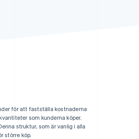
Stripe Sessions 2026
Se hur Stripe bygger den
ekonomiska
infrastrukturen för AI.
Titta nu
der för att fastställa kostnaderna
er kvantiteter som kunderna köper.
enna struktur, som är vanlig i alla
r större köp.