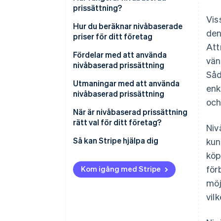
nivåbaserad prissättning
prissättning?
Vis
Vad är skillnaden mellan
Nivåbaserad prissättning
Hur du beräknar nivåbaserade
den
nivåbaserad prissättning och
priser för ditt företag
Exempel på nivåbaserad
Att
volymprissättning?
prissättning
Genomför en kostnadsanalys
Fördelar med att använda
vän
nivåbaserad prissättning
Genomför
Såd
marknadsundersökningar
Utmaningar med att använda
enk
nivåbaserad prissättning
Sätt dina prisnivåer
och
När är nivåbaserad prissättning
Implementera och kommunicera
rätt val för ditt företag?
Niv
förändringar
Så kan Stripe hjälpa dig
kun
Ge utmärkt kundservice
köp
för
Kom igång med Stripe
möj
vil