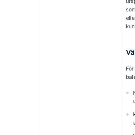
urs
som
ell
kun
Vä
För
bal