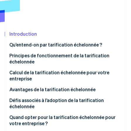
Découvrez les prochaines évolutions
Commerce en ligne
Radar
Prévention de la fraude
Écosystème
Atlas
Constitution de start-up
Introduction
Partenaires
Climate
Stripe App Marketplace
Qu’entend-on par tarification échelonnée ?
Élimination du carbone
Principaux éléments de la tarification échelonnée
Principes de fonctionnement de la tarification
Identity
Vérification de l'identité
échelonnée
Quelle est la différence entre la tarification
échelonnée et la tarification par volume ?
Stratégies de tarification échelonnée
Calcul de la tarification échelonnée pour votre
entreprise
Exemples de tarification échelonnée
Analyser les coûts
Avantages de la tarification échelonnée
Stripe Sessions 2026
Réaliser une étude de marché
Défis associés à l’adoption de la tarification
Découvrez comment Stripe construit l’infrastructure écono
Regarder la vidéo
échelonnée
Définir vos niveaux de tarification
Quand opter pour la tarification échelonnée pour
Mettre en œuvre et communiquer les modifications
votre entreprise ?