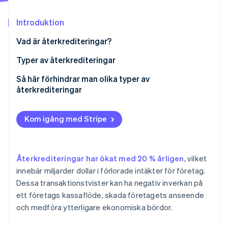
Identitetsverifiering online
Partner
Stripe App Marketplace
Introduktion
Vad är återkrediteringar?
Typer av återkrediteringar
Stripe Sessions 2026
Se hur Stripe bygger den ekonomiska inf
Återkrediteringar när fel inträffar hos handlaren
Så här förhindrar man olika typer av
Titta nu
återkrediteringar
Återkrediteringsbedrägerier
Förhindra återkreditering när fel inträffar hos
Oavsiktligt bedrägeri
företag
Kom igång med Stripe
Förhindra återkrediteringsbedrägerier
Förhindra oavsiktligt återkrediteringsbedrägeri
Återkrediteringar har ökat med 20 % årligen
, vilket
innebär miljarder dollar i förlorade intäkter för företag.
Dessa transaktionstvister kan ha negativ inverkan på
ett företags kassaflöde, skada företagets anseende
och medföra ytterligare ekonomiska bördor.