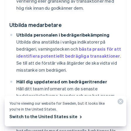
verifiering eller granskning av transaktioner med
hög risk innan du godkänner dem.
Utbilda medarbetare
Utbilda personalen i bedrägeribekämpning
Utbilda dina anställda i vanliga indikatorer på
bedrägeri, varningstecken och
bästa praxis för att
identifiera potentiellt bedrägliga transaktioner
.
Se till att de förstår vilka åtgärder de ska vidta vid
misstanke om bedrägeri.
Håll dig uppdaterad om bedrägeritrender
Håll ditt team informerat om de senaste
bedrägeriteknikerna, trender och nya hot genom
regelbundna utbildningssessioner och
You’re viewing our website for Sweden, but it looks like
you’re in the United States.
branschresurser. Denna kunskap kan hjälpa dem att
Switch to the United States site
vara vaksamma och anpassa sig till nya
bedrägerimetoder. Om du samarbetar med en
betalleverantör med exceptionella funktioner för