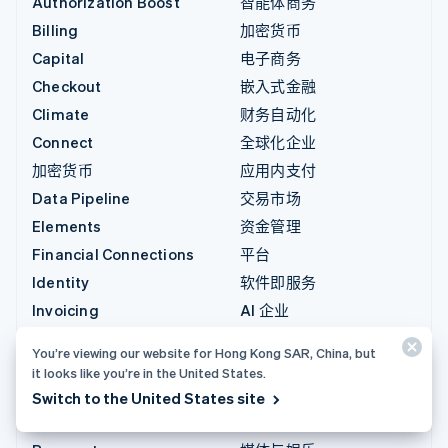
Authorization Boost
智能体商务
Billing
加密货币
Capital
电子商务
Checkout
嵌入式金融
Climate
财务自动化
Connect
全球化企业
加密货币
应用内支付
Data Pipeline
交易市场
Elements
资金管理
Financial Connections
平台
Identity
软件即服务
Invoicing
AI 企业
Issuing
创作者经济
You’re viewing our website for Hong Kong SAR, China, but
Link
游戏
it looks like you’re in the United States.
Managed Payments
酒店、旅游与休闲
Switch to the United States site
Payment links
保险