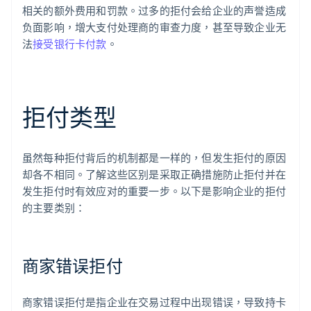
相关的额外费用和罚款。过多的拒付会给企业的声誉造成
负面影响，增大支付处理商的审查力度，甚至导致企业无
法
接受银行卡付款
。
拒付类型
虽然每种拒付背后的机制都是一样的，但发生拒付的原因
却各不相同。了解这些区别是采取正确措施防止拒付并在
发生拒付时有效应对的重要一步。以下是影响企业的拒付
的主要类别：
商家错误拒付
商家错误拒付是指企业在交易过程中出现错误，导致持卡