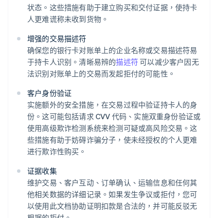
状态。这些措施有助于建立购买和交付证据，使持卡
人更难谎称未收到货物。
增强的交易描述符
确保您的银行卡对账单上的企业名称或交易描述符易
于持卡人识别。清晰易辨的
描述符
可以减少客户因无
法识别对账单上的交易而发起拒付的可能性。
客户身份验证
实施额外的安全措施，在交易过程中验证持卡人的身
份。这可能包括请求 CVV 代码、实施双重身份验证或
使用高级欺诈检测系统来检测可疑或高风险交易。这
些措施有助于妨碍诈骗分子，使未经授权的个人更难
进行欺诈性购买。
证据收集
维护交易、客户互动、订单确认、运输信息和任何其
他相关数据的详细记录。如果发生争议或拒付，您可
以使用此文档协助证明扣款是合法的，并可能反驳无
根据的拒付。