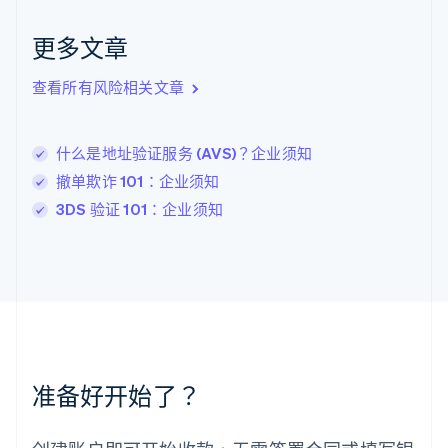
拉脱维亚
English
更多文章
立陶宛
English
列支敦士登
查看所有风险相关文章
Deutsch
English
卢森堡
Français
Deutsch
English
什么是地址验证服务 (AVS)？企业须知
罗马尼亚
撤单欺诈 101：企业须知
English
马尔他
3DS 验证 101：企业须知
English
马来西亚
English
简体中文
美国
English
Español
简体中文
墨西哥
Español
English
挪威
准备好开始了？
English
葡萄牙
Português
English