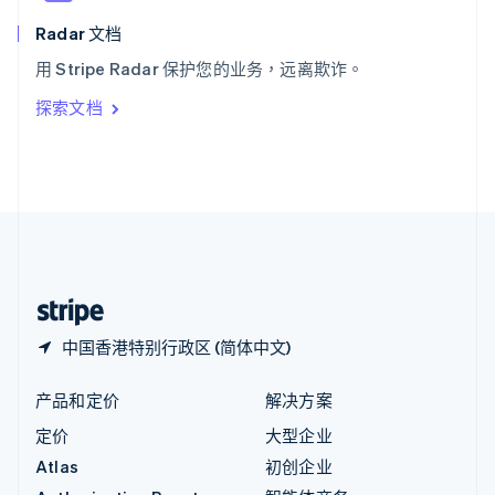
匈牙利
English
Radar 文档
意大利
用 Stripe Radar 保护您的业务，远离欺诈。
Italiano
English
印度
探索文档
English
英国
English
直布罗陀
English
中国内地
简体中文
English
中国香港特别行政区
English
简体中文
中国香港特别行政区 (简体中文)
产品和定价
解决方案
定价
大型企业
Atlas
初创企业