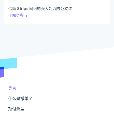
接入 125+ 种支
Stripe Sigma
产品路线图
SaaS
付方式
自定义报告
Sessions 年度大会
借助 Stripe 网络的强大能力防范欺诈
Authorization
Data Pipeline
招聘
Boost
数据同步
了解更多
资讯中心
支付成功率优
资源
Stripe Press
化
按行业
Link
应用集成
加速结账
AI 企业
代码示例
创作者经济
开发者博客
联系
游戏
API 状态
酒店、旅游与休闲
联系销售
保险
成为合作伙伴
更多
媒体与娱乐
Product roadmap
非营利组织
了解未来规划
专业服务
公共部门
Radar
零售
欺诈防范
Atlas
导言
初创企业注册
生态系统
Climate
什么是撤单？
碳移除
合作伙伴
拒付类型
Stripe App Marketplace