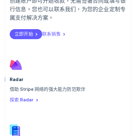
创建账户即可开始收款，无需签署合同或填写银
日本
行信息。您也可以联系我们，为您的企业定制专
日本語
English
瑞典
属支付解决方案。
Svenska
English
瑞士
Deutsch
Français
Italiano
English
立即开始
联系销售
塞浦路斯
English
斯洛伐克
English
斯洛文尼亚
English
Italiano
泰国
Radar
ไทย
English
希腊
借助 Stripe 网络的强大能力防范欺诈
English
探索 Radar
西班牙
Español
English
新加坡
English
简体中文
新西兰
English