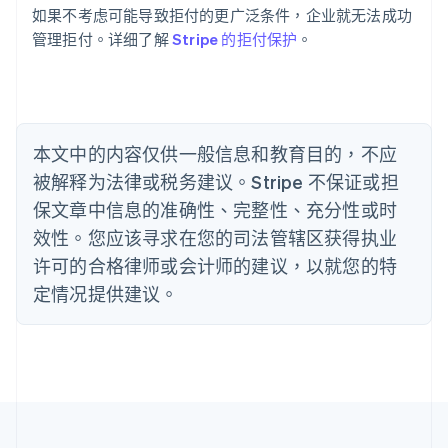
保加利亚
如果不考虑可能导致拒付的更广泛条件，企业就无法成功
English
管理拒付。详细了解
Stripe 的拒付保护
。
比利时
Nederlands
Français
Deutsch
English
波兰
English
丹麦
English
本文中的内容仅供一般信息和教育目的，不应
德国
被解释为法律或税务建议。Stripe 不保证或担
Deutsch
English
法国
保文章中信息的准确性、完整性、充分性或时
Français
English
效性。您应该寻求在您的司法管辖区获得执业
芬兰
许可的合格律师或会计师的建议，以就您的特
English
Svenska
定情况提供建议。
荷兰
Nederlands
English
加拿大
English
Français
捷克
English
克罗地亚
English
Italiano