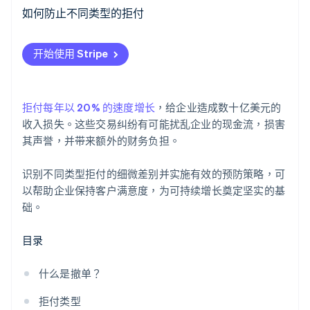
商家错误拒付
如何防止不同类型的拒付
拒付欺诈
防止企业错误拒付
Stripe Sessions 2026
开始使用 Stripe
了解 Stripe 如何为 AI 构建经济基础设施。
友好欺诈
防止拒付欺诈
立即观看
防止友好欺诈拒付
拒付每年以 20% 的速度增长
，给企业造成数十亿美元的
收入损失。这些交易纠纷有可能扰乱企业的现金流，损害
其声誉，并带来额外的财务负担。
识别不同类型拒付的细微差别并实施有效的预防策略，可
以帮助企业保持客户满意度，为可持续增长奠定坚实的基
础。
目录
什么是撤单？
拒付类型