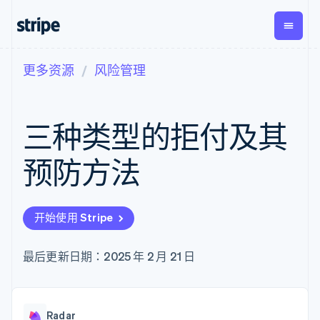
更多资源
风险管理
按企业阶段
文档
学习
支付
营收
资金管
平台
理
易市
大型企业
Stripe 文档
博客
Payments
Billing
初创企业
API 参考文档
客户案例
三种类型的拒付及其
在线支付
经常性收入
Global
Conn
库与 SDK
指南
Managed
Metronome
Payouts
Stripe Apps
Payments
按用量计费
平台
预防方法
备案商家解决
Subscriptions
向第三
按应用场景
方案
方打款
支持
订阅管理
Payment links
Crypto
指南
智能体商务
Invoicing
钱包、
加密货币
获取支持
无代码支付
一次性或定期
开始使用 Stripe
稳定币
电子商务
接受线上付款
托管支持方案
Checkout
账单
发行和
嵌入式金融
实施预置结账流程
专业服务
预构建支付界
Tax
发卡基
财务自动化
构建平台或交易市场
最后更新日期：2025 年 2 月 21 日
面
销售税和增值
础设施
全球化企业
管理订阅
Elements
税自动化
应用内支付
提供按用量计费
灵活的 UI 组件
Revenue
交易市场
发行稳定币支持的支付卡
Payment
Recognition
公司
资金管理
通过智能体配置和管理服
methods
会计自动化
Radar
平台
务