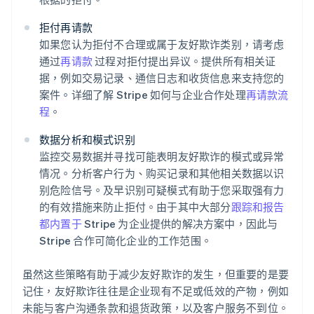
拒付再请款
如果您认为拒付不合理或属于友好欺诈类别，请考虑
通过
再请款
过程对拒付提出异议。提供所有相关证
据，例如交易记录、通信日志和收货信息来支持您的
案件。详细了解 Stripe 如何与企业合作处理
再请款流
程
。
数据分析和模式识别
阿联酋
监控交易数据并寻找可能表明友好欺诈的模式或异常
English
情况。分析客户行为、购买记录和其他相关数据以识
爱尔兰
别危险信号。及早识别可疑模式有助于您采取强有力
English
爱沙尼亚
的有效措施来防止拒付。由于其中大部分
跟踪和报告
English
都内置于
Stripe 为企业提供的解决方案中，因此与
奥地利
Stripe 合作可简化企业的工作范围。
Deutsch
English
澳大利亚
虽然这些策略有助于减少友好欺诈的发生，但重要的是要
English
巴西
记住，友好欺诈往往是企业现有不足或低效的产物，例如
Português
English
未能与客户沟通条款和退货政策，以及客户服务不到位。