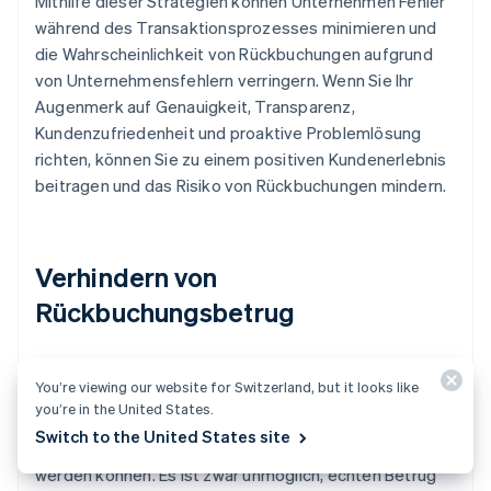
Mithilfe dieser Strategien können Unternehmen Fehler
während des Transaktionsprozesses minimieren und
die Wahrscheinlichkeit von Rückbuchungen aufgrund
von Unternehmensfehlern verringern. Wenn Sie Ihr
Augenmerk auf Genauigkeit, Transparenz,
Kundenzufriedenheit und proaktive Problemlösung
richten, können Sie zu einem positiven Kundenerlebnis
beitragen und das Risiko von Rückbuchungen mindern.
Verhindern von
Rückbuchungsbetrug
Um echten Rückbuchungsbetrug zu verhindern,
You’re viewing our website for Switzerland, but it looks like
müssen Maßnahmen ergriffen werden, mit denen nicht
you’re in the United States.
autorisierte Transaktionen durch betrügerische
Switch to the United States site
Akteurinnen oder Akteure erkannt und verhindert
werden können. Es ist zwar unmöglich, echten Betrug