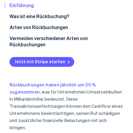
Betrugsprävention
Ecosystem
Einführung
Atlas
Was ist eine Rückbuchung?
Start-up-Gründung
Partner
Stripe App-Marktplatz
Climate
Arten von Rückbuchungen
CO₂-Entnahme
Rückbuchungen aufgrund von Händlerfehlern
Vermeiden verschiedener Arten von
Identity
Rückbuchungen
Online-Identitätsprüfung
Rückbuchungsbetrug
Vermeidung von Rückbuchungen aufgrund von
Friendly Fraud
Unternehmensfehlern
Jetzt mit Stripe starten
Verhindern von Rückbuchungsbetrug
Stripe-Sessions 2026
Prävention von Friendly Fraud
Rückbuchungen haben jährlich um 20 %
Erfahren Sie, wie Stripe Lösungen für die Wirtschaft
Jetzt ansehen
zugenommen
, was für Unternehmen Umsatzeinbußen
in Milliardenhöhe bedeutet. Diese
Transaktionsanfechtungen können den Cashflow eines
Unternehmens beeinträchtigen, seinen Ruf schädigen
und zusätzliche finanzielle Belastungen mit sich
bringen.