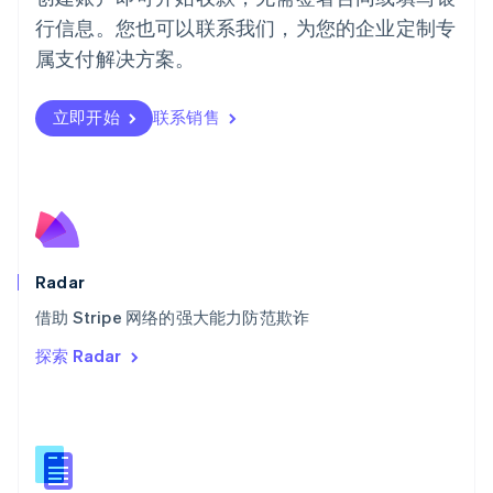
日本
行信息。您也可以联系我们，为您的企业定制专
日本語
English
瑞典
属支付解决方案。
Svenska
English
瑞士
Deutsch
Français
Italiano
English
立即开始
联系销售
塞浦路斯
English
斯洛伐克
English
斯洛文尼亚
English
Italiano
泰国
Radar
ไทย
English
希腊
借助 Stripe 网络的强大能力防范欺诈
English
探索 Radar
西班牙
Español
English
新加坡
English
简体中文
新西兰
English