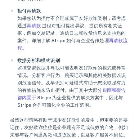
拒付再请款
如果您认为拒付不合理或属于友好欺诈类别，请考虑
通过
再请款
过程对拒付提出异议。提供所有相关证
据，例如交易记录、通信日志和收货信息来支持您的
案件。详细了解 Stripe 如何与企业合作处理
再请款流
程
。
数据分析和模式识别
阿联酋
监控交易数据并寻找可能表明友好欺诈的模式或异常
English
情况。分析客户行为、购买记录和其他相关数据以识
爱尔兰
别危险信号。及早识别可疑模式有助于您采取强有力
English
爱沙尼亚
的有效措施来防止拒付。由于其中大部分
跟踪和报告
English
都内置于
Stripe 为企业提供的解决方案中，因此与
奥地利
Stripe 合作可简化企业的工作范围。
Deutsch
English
澳大利亚
虽然这些策略有助于减少友好欺诈的发生，但重要的是要
English
巴西
记住，友好欺诈往往是企业现有不足或低效的产物，例如
Português
English
未能与客户沟通条款和退货政策，以及客户服务不到位。