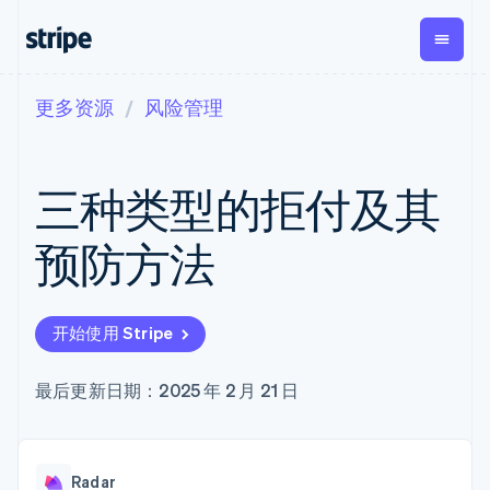
更多资源
风险管理
按企业阶段
文档
学习
支付
营收
资金管
平台
理
易市
大型企业
Stripe 文档
博客
Payments
Billing
初创企业
API 参考文档
客户案例
三种类型的拒付及其
在线支付
经常性收入
Global
Conn
库与 SDK
指南
Managed
Metronome
Payouts
Stripe Apps
Payments
按用量计费
平台
预防方法
备案商家解决
Subscriptions
向第三
按应用场景
方案
方打款
支持
订阅管理
Payment links
Crypto
指南
智能体商务
Invoicing
钱包、
加密货币
获取支持
无代码支付
一次性或定期
开始使用 Stripe
稳定币
电子商务
接受线上付款
托管支持方案
Checkout
账单
发行和
嵌入式金融
实施预置结账流程
专业服务
预构建支付界
Tax
发卡基
财务自动化
构建平台或交易市场
最后更新日期：2025 年 2 月 21 日
面
销售税和增值
础设施
全球化企业
管理订阅
Elements
税自动化
应用内支付
提供按用量计费
灵活的 UI 组件
Revenue
交易市场
发行稳定币支持的支付卡
Payment
Recognition
公司
资金管理
通过智能体配置和管理服
methods
会计自动化
Radar
平台
务