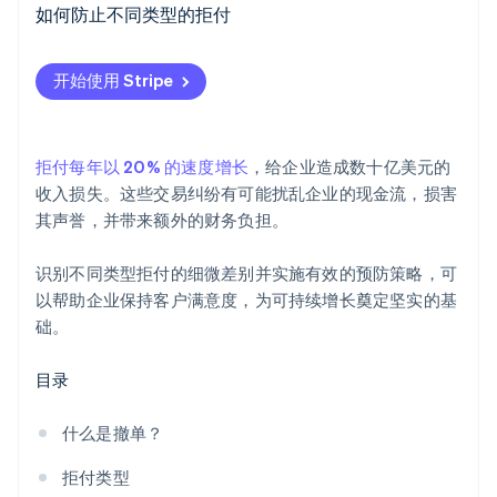
商家错误拒付
如何防止不同类型的拒付
拒付欺诈
防止企业错误拒付
开始使用 Stripe
友好欺诈
防止拒付欺诈
Stripe Sessions 2026
了解 Stripe 如何为 AI 构建经济基础设施。
防止友好欺诈拒付
立即观看
拒付每年以 20% 的速度增长
，给企业造成数十亿美元的
收入损失。这些交易纠纷有可能扰乱企业的现金流，损害
其声誉，并带来额外的财务负担。
识别不同类型拒付的细微差别并实施有效的预防策略，可
以帮助企业保持客户满意度，为可持续增长奠定坚实的基
础。
目录
什么是撤单？
拒付类型