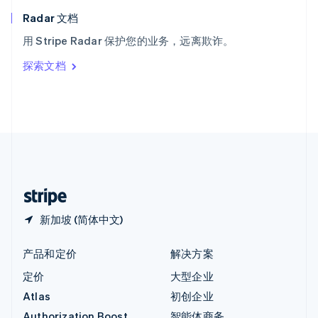
匈牙利
English
Radar 文档
意大利
用 Stripe Radar 保护您的业务，远离欺诈。
Italiano
English
印度
探索文档
English
英国
English
直布罗陀
English
中国内地
简体中文
English
中国香港特别行政区
English
简体中文
新加坡 (简体中文)
产品和定价
解决方案
定价
大型企业
Atlas
初创企业
Authorization Boost
智能体商务