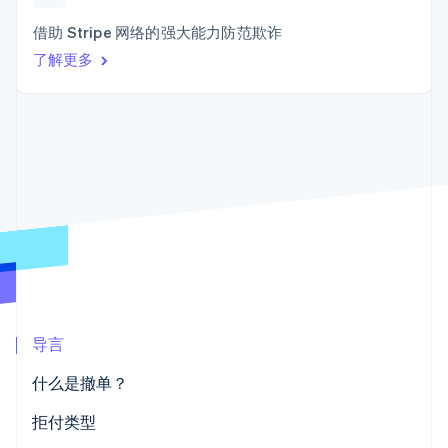
接入 125+ 种支
Stripe Sigma
产品路线图
SaaS
付方式
自定义报告
Sessions 年度大会
借助 Stripe 网络的强大能力防范欺诈
Terminal
Data Pipeline
招聘
了解更多
线下支付
数据同步
资讯中心
Authorization
资源
Stripe Press
Boost
按行业
支付成功率优
应用集成
化
AI 企业
代码示例
Link
创作者经济
开发者博客
联系
加速结账
游戏
API 状态
酒店、旅游与休闲
联系销售
保险
成为合作伙伴
媒体与娱乐
非营利组织
更多
专业服务
Product roadmap
公共部门
了解未来规划
零售
Radar
欺诈防范
导言
Atlas
生态系统
什么是撤单？
初创企业注册
合作伙伴
Climate
拒付类型
Stripe App Marketplace
碳移除