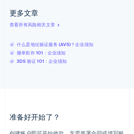
拉脱维亚
English
更多文章
立陶宛
English
列支敦士登
查看所有风险相关文章
Deutsch
English
卢森堡
Français
Deutsch
English
什么是地址验证服务 (AVS)？企业须知
罗马尼亚
撤单欺诈 101：企业须知
English
马尔他
3DS 验证 101：企业须知
English
马来西亚
English
简体中文
美国
English
Español
简体中文
墨西哥
Español
English
挪威
准备好开始了？
English
葡萄牙
Português
English
创建账户即可开始收款，无需签署合同或填写银