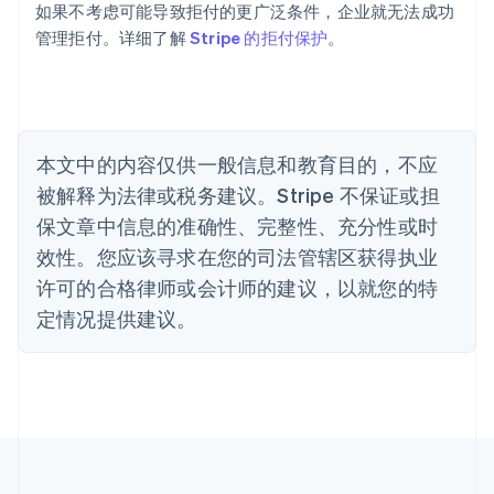
保加利亚
如果不考虑可能导致拒付的更广泛条件，企业就无法成功
English
管理拒付。详细了解
Stripe 的拒付保护
。
比利时
Nederlands
Français
Deutsch
English
波兰
English
丹麦
English
本文中的内容仅供一般信息和教育目的，不应
德国
被解释为法律或税务建议。Stripe 不保证或担
Deutsch
English
法国
保文章中信息的准确性、完整性、充分性或时
Français
English
效性。您应该寻求在您的司法管辖区获得执业
芬兰
许可的合格律师或会计师的建议，以就您的特
English
Svenska
定情况提供建议。
荷兰
Nederlands
English
加拿大
English
Français
捷克
English
克罗地亚
English
Italiano