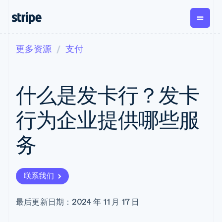
更多资源
支付
按企业阶段
文档
学习
支付
营收
资金管
平台
理
易市
大型企业
Stripe 文档
博客
Payments
Billing
初创企业
API 参考文档
客户案例
什么是发卡行？发卡
在线支付
经常性收入
Global
Conn
库与 SDK
指南
Managed
Metronome
Payouts
Stripe Apps
Payments
按用量计费
平台
行为企业提供哪些服
备案商家解决
Subscriptions
向第三
按应用场景
方案
方打款
支持
订阅管理
Payment links
Crypto
务
指南
智能体商务
Invoicing
钱包、
加密货币
获取支持
无代码支付
一次性或定期
稳定币
电子商务
接受线上付款
管理支持方案
Checkout
账单
发行和
嵌入式金融
实施预建结账流程
专业服务
预构建支付界
Tax
发卡基
联系我们
财务自动化
构建平台或交易市场
面
销售税和增值
础设施
全球化企业
管理订阅
Elements
税自动化
应用内支付
提供按用量计费
灵活的 UI 组件
Revenue
最后更新日期：2024 年 11 月 17 日
交易市场
发行稳定币支持的支付卡
支付方式
Recognition
公司
资金管理
使用代理预配和管理服务
Access to
会计自动化
平台