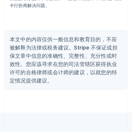
巴西
卡行协商解决问题。
Português
English
保加利亚
English
比利时
Nederlands
Français
Deutsch
English
本文中的内容仅供一般信息和教育目的，不应
波兰
被解释为法律或税务建议。Stripe 不保证或担
English
丹麦
保文章中信息的准确性、完整性、充分性或时
English
效性。您应该寻求在您的司法管辖区获得执业
德国
Deutsch
English
许可的合格律师或会计师的建议，以就您的特
法国
定情况提供建议。
Français
English
芬兰
English
Svenska
荷兰
Nederlands
English
加拿大
English
Français
捷克
English