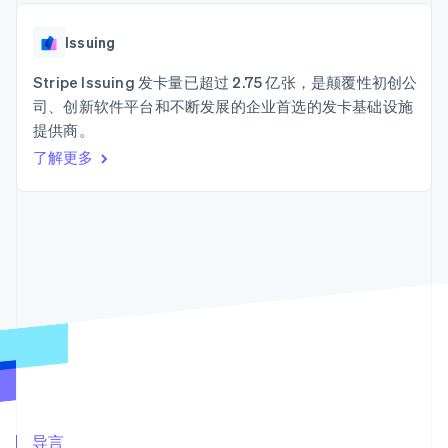
125+
Stripe Sigma
产品路线图
SaaS
自定义报告
Terminal
Sessions 年度大会
线下支付
Data Pipeline
Issuing
招聘
数据同步
Authorization
资源
新闻编辑室
Boost
Stripe Issuing 发卡量已超过 2.75 亿张，是颠覆性初创公
Stripe Press
支付成功率优
按行业
应用程序集成
司、创新软件平台和不断发展的企业首选的发卡基础设施
化
代码示例
提供商。
Link
AI 企业
开发者博客
加速结账
创作者经济
API 状态
了解更多
联系
游戏
酒店、旅游与休闲
联系销售
保险
成为合作伙伴
媒体与娱乐
更多
非营利组织
Product roadmap
专业服务
了解未来规划
公共部门
零售
Radar
欺诈防范
Atlas
初创企业注册
生态系统
Climate
合作伙伴
碳移除
Stripe App Marketplace
导言