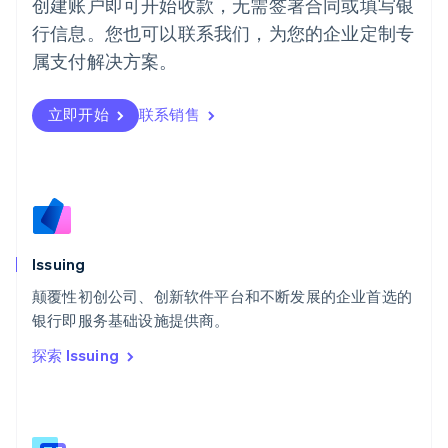
创建账户即可开始收款，无需签署合同或填写银
葡萄牙
行信息。您也可以联系我们，为您的企业定制专
Português
English
日本
属支付解决方案。
日本語
English
瑞典
立即开始
联系销售
Svenska
English
瑞士
Deutsch
Français
Italiano
English
塞浦路斯
English
斯洛伐克
English
斯洛文尼亚
Issuing
English
Italiano
颠覆性初创公司、创新软件平台和不断发展的企业首选的
泰国
ไทย
English
银行即服务基础设施提供商。
希腊
探索 Issuing
English
西班牙
Español
English
新加坡
English
简体中文