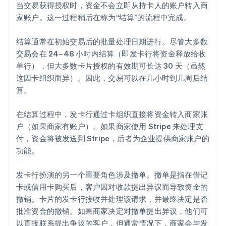
当交易获得授权时，资金不会立即从持卡人的账户转入商
家账户。这一过程稍后在称为“结算”的流程中完成。
结算通常在初始交易后的批量处理日期进行。尽管大多数
交易会在 24–48 小时内结算（即发卡行将资金释放给收
单行），但大多数卡片授权的有效期可长达 30 天（虽然
这因卡组织而异）。因此，交易可以在几小时到几周后结
算。
在结算过程中，发卡行通过卡组织直接将资金转入商家账
户（如果商家有账户）。如果商家使用 Stripe 来处理支
阿联酋
付，资金将被发送到 Stripe，后者为企业提供商家账户的
English
功能。
爱尔兰
English
爱沙尼亚
发卡行扮演的另一个重要角色涉及撤单。撤单是指在借记
English
卡或信用卡购买后，客户因对收款提出异议而导致资金的
奥地利
撤销。卡片的发卡行接收并处理该请求，并最终决定是否
Deutsch
English
批准资金的撤销。如果商家决定对撤单提出异议，他们可
澳大利亚
以直接联系提出争议的客户，但通常情况下，商家会与发
English