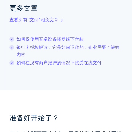
克罗地亚
更多文章
English
Italiano
拉脱维亚
查看所有“支付”相关文章
English
立陶宛
English
如何仅使用安卓设备接受线下付款
列支敦士登
Deutsch
English
银行卡授权解读：它是如何运作的，企业需要了解的
卢森堡
内容
Français
Deutsch
English
如何在没有商户账户的情况下接受在线支付
罗马尼亚
English
马尔他
English
马来西亚
English
简体中文
美国
English
Español
简体中文
墨西哥
准备好开始了？
Español
English
挪威
English