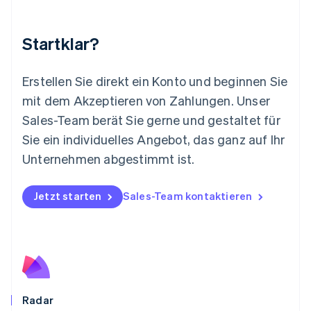
English
Mexiko
Startklar?
Español
English
Neuseeland
English
Erstellen Sie direkt ein Konto und beginnen Sie
Niederlande
mit dem Akzeptieren von Zahlungen. Unser
Nederlands
English
Norwegen
Sales-Team berät Sie gerne und gestaltet für
English
Sie ein individuelles Angebot, das ganz auf Ihr
Österreich
Deutsch
English
Unternehmen abgestimmt ist.
Polen
English
Portugal
Jetzt starten
Sales-Team kontaktieren
Português
English
Rumänien
English
Schweden
Svenska
English
Schweiz
Deutsch
Français
Italiano
English
Radar
Singapur