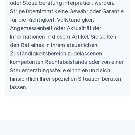
Belgien
oder Steuerberatung interpretiert werden.
Nederlands
Français
Deutsch
English
Stripe übernimmt keine Gewähr oder Garantie
Brasilien
für die Richtigkeit, Vollständigkeit,
Português
English
Bulgarien
Angemessenheit oder Aktualität der
English
Informationen in diesem Artikel. Sie sollten
Dänemark
English
den Rat eines in Ihrem steuerlichen
Deutschland
Zuständigkeitsbereich zugelassenen
Deutsch
English
Estland
kompetenten Rechtsbeistands oder von einer
English
Steuerberatungsstelle einholen und sich
Festlandchina
hinsichtlich Ihrer speziellen Situation beraten
简体中文
English
Finnland
lassen.
English
Svenska
Frankreich
Français
English
Gibraltar
English
Griechenland
English