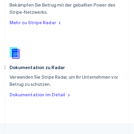
English
简体中文
Bekämpfen Sie Betrug mit der geballten Power des
Slowakei
Stripe-Netzwerks.
English
Mehr zu Stripe Radar
Slowenien
English
Italiano
Sonderverwaltungsregion Hongkong,
China
English
简体中文
Spanien
Español
English
Dokumentation zu Radar
Thailand
ไทย
English
Verwenden Sie Stripe Radar, um Ihr Unternehmen vor
Tschechische Republik
Betrug zu schützen.
English
Ungarn
Dokumentation im Detail
English
Vereinigte Arabische Emirate
English
Vereinigte Staaten
English
Español
简体中文
Vereinigtes Königreich
English