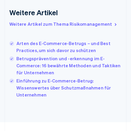
Indien
English
Weitere Artikel
Irland
English
Italien
Weitere Artikel zum Thema Risikomanagement
Italiano
English
Japan
日本語
English
Arten des E-Commerce-Betrugs – und Best
Kanada
Practices, um sich davor zu schützen
English
Français
Betrugsprävention und -erkennung im E-
Kroatien
English
Italiano
Commerce: 16 bewährte Methoden und Taktiken
Lettland
für Unternehmen
English
Einführung zu E-Commerce-Betrug:
Liechtenstein
Wissenswertes über Schutzmaßnahmen für
Deutsch
English
Litauen
Unternehmen
English
Luxemburg
Français
Deutsch
English
Malaysia
English
简体中文
Malta