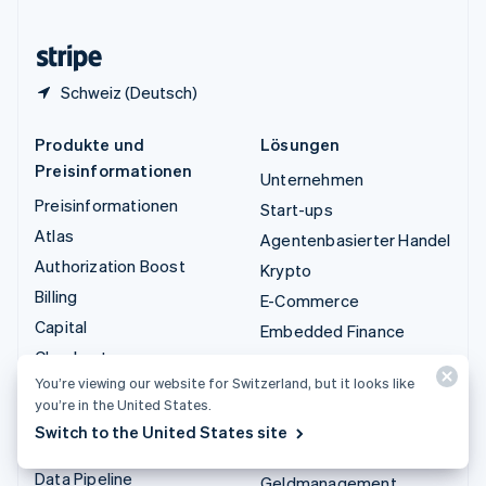
Zypern
English
Schweiz (Deutsch)
Produkte und
Lösungen
Preisinformationen
Unternehmen
Preisinformationen
Start-ups
Atlas
Agentenbasierter Handel
Authorization Boost
Krypto
Billing
E-Commerce
Capital
Embedded Finance
Checkout
Finanzautomatisierung
You’re viewing our website for Switzerland, but it looks like
Climate
Globale Unternehmen
you’re in the United States.
Connect
In-App-Zahlungen
Switch to the United States site
Krypto
Marktplätze
Data Pipeline
Geldmanagement