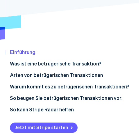
Betrugsprävention
Ecosystem
Atlas
Start-up-Gründung
Partner
Stripe App-Marktplatz
Climate
CO₂-Entnahme
Identity
Online-Identitätsprüfung
Einführung
Was ist eine betrügerische Transaktion?
Arten von betrügerischen Transaktionen
Stripe-Sessions 2026
Kreditkartenbetrug
Warum kommt es zu betrügerischen Transaktionen?
Erfahren Sie, wie Stripe Lösungen für die Wirtschaft
Jetzt ansehen
Identitätsdiebstahl
So beugen Sie betrügerischen Transaktionen vor:
Scheckbetrug
So kann Stripe Radar helfen
Computerbetrug
Jetzt mit Stripe starten
Online-Zahlungsbetrug