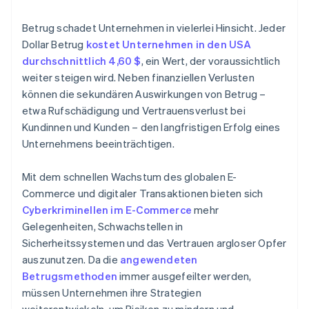
Hypothekenbetrug
Betrug schadet Unternehmen in vielerlei Hinsicht. Jeder
Versicherungsbetrug
Dollar Betrug
kostet Unternehmen in den USA
durchschnittlich 4,60 $
, ein Wert, der voraussichtlich
Anlagebetrug
weiter steigen wird. Neben finanziellen Verlusten
können die sekundären Auswirkungen von Betrug –
etwa Rufschädigung und Vertrauensverlust bei
Kundinnen und Kunden – den langfristigen Erfolg eines
Unternehmens beeinträchtigen.
Mit dem schnellen Wachstum des globalen E-
Commerce und digitaler Transaktionen bieten sich
Cyberkriminellen im E-Commerce
mehr
Gelegenheiten, Schwachstellen in
Sicherheitssystemen und das Vertrauen argloser Opfer
auszunutzen. Da die
angewendeten
Betrugsmethoden
immer ausgefeilter werden,
müssen Unternehmen ihre Strategien