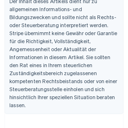
Der Inhalt dieses Artikels dient nur zu
English
allgemeinen Informations- und
Belgien
Nederlands
Français
Deutsch
English
Bildungszwecken und sollte nicht als Rechts-
Brasilien
oder Steuerberatung interpretiert werden.
Português
English
Bulgarien
Stripe übernimmt keine Gewähr oder Garantie
English
für die Richtigkeit, Vollständigkeit,
Dänemark
Angemessenheit oder Aktualität der
English
Deutschland
Informationen in diesem Artikel. Sie sollten
Deutsch
English
den Rat eines in Ihrem steuerlichen
Estland
Zuständigkeitsbereich zugelassenen
English
Festlandchina
kompetenten Rechtsbeistands oder von einer
简体中文
English
Steuerberatungsstelle einholen und sich
Finnland
English
Svenska
hinsichtlich Ihrer speziellen Situation beraten
Frankreich
lassen.
Français
English
Gibraltar
English
Griechenland