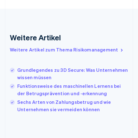
English
Indien
English
Irland
English
Italien
Weitere Artikel
Italiano
English
Japan
Weitere Artikel zum Thema Risikomanagement
日本語
English
Kanada
English
Français
Grundlegendes zu 3D Secure: Was Unternehmen
Kroatien
wissen müssen
English
Italiano
Lettland
Funktionsweise des maschinellen Lernens bei
English
der Betrugsprävention und -erkennung
Liechtenstein
Sechs Arten von Zahlungsbetrug und wie
Deutsch
English
Litauen
Unternehmen sie vermeiden können
English
Luxemburg
Français
Deutsch
English
Malaysia