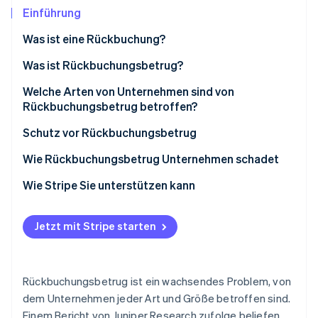
Betrugsprävention
Ecosystem
Einführung
Atlas
Was ist eine Rückbuchung?
Start-up-Gründung
Partner
Stripe App-Marktplatz
Climate
Was ist Rückbuchungsbetrug?
CO₂-Entnahme
Welche Arten von Unternehmen sind von
Identity
Rückbuchungsbetrug betroffen?
Online-Identitätsprüfung
Schutz vor Rückbuchungsbetrug
Wie Rückbuchungsbetrug Unternehmen schadet
Wie Stripe Sie unterstützen kann
Stripe-Sessions 2026
Erfahren Sie, wie Stripe Lösungen für die Wirtschaft
Jetzt ansehen
Jetzt mit Stripe starten
Rückbuchungsbetrug ist ein wachsendes Problem, von
dem Unternehmen jeder Art und Größe betroffen sind.
Einem Bericht von Juniper Research zufolge beliefen