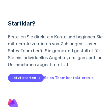
English
简体中文
Malta
English
Mexiko
Startklar?
Español
English
Neuseeland
English
Erstellen Sie direkt ein Konto und beginnen Sie
Niederlande
mit dem Akzeptieren von Zahlungen. Unser
Nederlands
English
Norwegen
Sales-Team berät Sie gerne und gestaltet für
English
Sie ein individuelles Angebot, das ganz auf Ihr
Österreich
Deutsch
English
Unternehmen abgestimmt ist.
Polen
English
Portugal
Jetzt starten
Sales-Team kontaktieren
Português
English
Rumänien
English
Schweden
Svenska
English
Schweiz