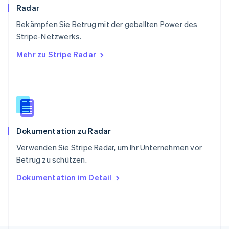
Deutsch
Français
Italiano
English
Radar
Singapur
English
简体中文
Bekämpfen Sie Betrug mit der geballten Power des
Slowakei
Stripe-Netzwerks.
English
Mehr zu Stripe Radar
Slowenien
English
Italiano
Sonderverwaltungsregion Hongkong,
China
English
简体中文
Spanien
Español
English
Dokumentation zu Radar
Thailand
ไทย
English
Verwenden Sie Stripe Radar, um Ihr Unternehmen vor
Tschechische Republik
Betrug zu schützen.
English
Ungarn
Dokumentation im Detail
English
Vereinigte Arabische Emirate
English
Vereinigte Staaten
English
Español
简体中文