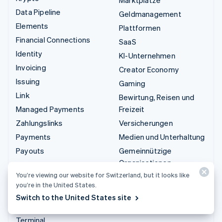
Marktplätze
Data Pipeline
Geldmanagement
Elements
Plattformen
Financial Connections
SaaS
Identity
KI-Unternehmen
Invoicing
Creator Economy
Issuing
Gaming
Link
Bewirtung, Reisen und
Managed Payments
Freizeit
Zahlungslinks
Versicherungen
Payments
Medien und Unterhaltung
Payouts
Gemeinnützige
Organisationen
Radar
You’re viewing our website for Switzerland, but it looks like
Fachdienstleistungen
Revenue Recognition
you’re in the United States.
Öffentlicher Sektor
Stripe Sigma
Switch to the United States site
Einzelhandel
Tax
Terminal