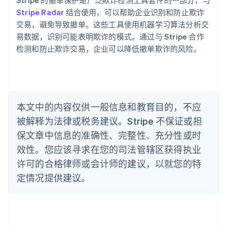
English
巴西
Stripe Radar
结合使用，可以帮助企业识别和防止欺诈
Português
English
交易，避免导致撤单。这些工具使用机器学习算法分析交
保加利亚
易数据，识别可能表明欺诈的模式。通过与 Stripe 合作
English
检测和防止欺诈交易，企业可以降低撤单欺诈的风险。
比利时
Nederlands
Français
Deutsch
English
波兰
English
丹麦
English
本文中的内容仅供一般信息和教育目的，不应
德国
被解释为法律或税务建议。Stripe 不保证或担
Deutsch
English
法国
保文章中信息的准确性、完整性、充分性或时
Français
English
效性。您应该寻求在您的司法管辖区获得执业
芬兰
许可的合格律师或会计师的建议，以就您的特
English
Svenska
定情况提供建议。
荷兰
Nederlands
English
加拿大
English
Français
捷克