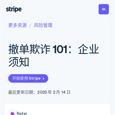
更多资源
风险管理
按企业阶段
文档
学习
支付
营收
资金管
平台
理
易市
大型企业
Stripe 文档
博客
Payments
Billing
初创企业
API 参考文档
客户案例
撤单欺诈 101：企业
在线支付
经常性收入
Global
Conn
库与 SDK
指南
Payment links
Metronome
Payouts
Stripe Apps
按用量计费
平台
须知
无代码支付
Subscriptions
向第三
按应用场景
Checkout
方打款
支持
预构建支付界
订阅管理
指南
智能体商务
面
Invoicing
加密货币
获取支持
一次性或定期
Elements
开始使用 Stripe
电子商务
接受线上付款
托管支持方案
灵活的 UI 组件
账单
嵌入式金融
实施预置结账流程
专业服务
Payment
Tax
财务自动化
构建平台或交易市场
最后更新日期：2025 年 2 月 14 日
methods
销售税和增值
全球化企业
管理订阅
接入 125+ 种支
税自动化
应用内支付
提供按用量计费
付方式
Revenue
交易市场
发行稳定币支持的支付卡
Authorization
Recognition
公司
资金管理
通过智能体配置和管理服
Boost
会计自动化
Radar
平台
务