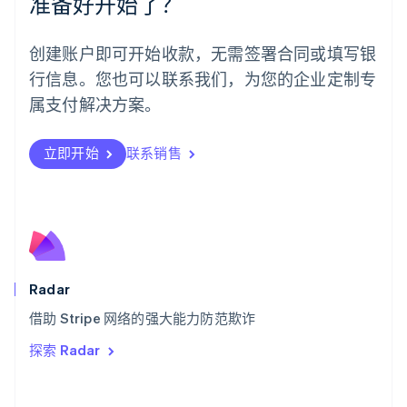
准备好开始了？
English
葡萄牙
Português
English
创建账户即可开始收款，无需签署合同或填写银
日本
行信息。您也可以联系我们，为您的企业定制专
日本語
English
瑞典
属支付解决方案。
Svenska
English
瑞士
Deutsch
Français
Italiano
English
立即开始
联系销售
塞浦路斯
English
斯洛伐克
English
斯洛文尼亚
English
Italiano
泰国
Radar
ไทย
English
希腊
借助 Stripe 网络的强大能力防范欺诈
English
探索 Radar
西班牙
Español
English
新加坡