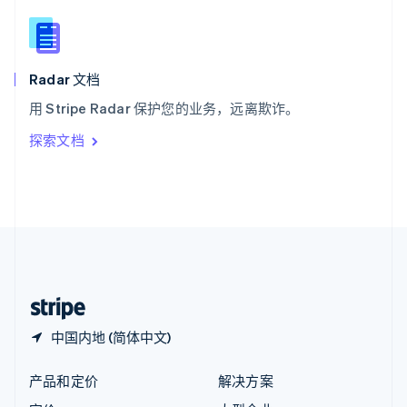
English
简体中文
新西兰
English
匈牙利
English
Radar 文档
意大利
用 Stripe Radar 保护您的业务，远离欺诈。
Italiano
English
印度
探索文档
English
英国
English
直布罗陀
English
中国内地
简体中文
English
中国香港特别行政区
English
简体中文
中国内地 (简体中文)
产品和定价
解决方案