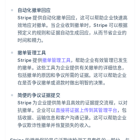
自动化撤单回应
Stripe 提供自动化撤单回应，这可以帮助企业快速高
效地应对撤单。当企业收到撤单时，Stripe 可以根据
预定义的规则和证据自动生成回应，从而节省企业的
时间和精力。
撤单管理工具
Stripe 提供
撤单管理工具
，帮助企业有效管理已发生
的撤单。这些工具为企业提供有关撤单的详细信息，
包括撤单的原因和争议所需的证据。这可以帮助企业
在是否争议撤单或退款时做出明智的决策。
阿联酋
English
简便的争议证据提交
爱尔兰
Stripe 为企业提供简单且高效的证据提交流程，以对
English
爱沙尼亚
抗撤单。企业可以
直接将证据上传到其管理平台
，包
English
括收据、运输信息和客户沟通记录。这可以帮助企业
奥地利
争议欺诈性撤单并恢复损失的收入。
Deutsch
English
澳大利亚
Stripe 的撤单保护是广泛欺诈检测工具套件的一部分，与