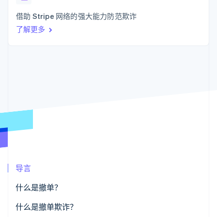
支付成功率优
Stripe Sigma
产品路线图
SaaS
化
自定义报告
Sessions 年度大会
借助 Stripe 网络的强大能力防范欺诈
Link
Data Pipeline
招聘
加速结账
数据同步
了解更多
资讯中心
资源
Stripe Press
按行业
应用集成
AI 企业
代码示例
更多
创作者经济
开发者博客
联系
Product roadmap
游戏
API 状态
了解未来规划
酒店、旅游与休闲
联系销售
保险
Radar
成为合作伙伴
媒体与娱乐
欺诈防范
非营利组织
Atlas
专业服务
初创企业注册
公共部门
零售
Climate
碳移除
导言
生态系统
什么是撤单？
合作伙伴
什么是撤单欺诈？
Stripe App Marketplace
Stripe Sessions 2026