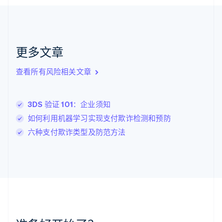
English
克罗地亚
English
Italiano
拉脱维亚
English
更多文章
立陶宛
English
列支敦士登
查看所有风险相关文章
Deutsch
English
卢森堡
Français
Deutsch
English
3DS 验证 101：企业须知
罗马尼亚
如何利用机器学习实现支付欺诈检测和预防
English
马尔他
六种支付欺诈类型及防范方法
English
马来西亚
English
简体中文
美国
English
Español
简体中文
墨西哥
Español
English
挪威