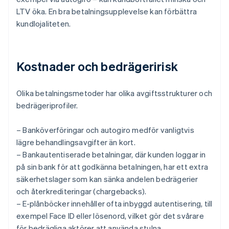
LTV öka. En bra betalningsupplevelse kan förbättra
kundlojaliteten.
Kostnader och bedrägeririsk
Olika betalningsmetoder har olika avgiftsstrukturer och
bedrägeriprofiler.
– Banköverföringar och autogiro medför vanligtvis
lägre behandlingsavgifter än kort.
– Bankautentiserade betalningar, där kunden loggar in
på sin bank för att godkänna betalningen, har ett extra
säkerhetslager som kan sänka andelen bedrägerier
och återkrediteringar (chargebacks).
– E-plånböcker innehåller ofta inbyggd autentisering, till
exempel Face ID eller lösenord, vilket gör det svårare
för bedrägliga aktörer att använda stulna