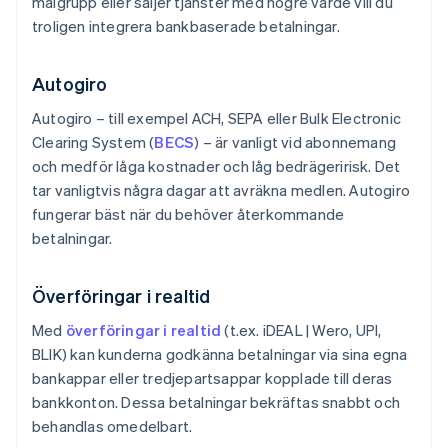
målgrupp eller säljer tjänster med högre värde vill du
troligen integrera bankbaserade betalningar.
Autogiro
Autogiro – till exempel ACH, SEPA eller Bulk Electronic
Clearing System (
BECS
) – är vanligt vid abonnemang
och medför låga kostnader och låg bedrägeririsk. Det
tar vanligtvis några dagar att avräkna medlen. Autogiro
fungerar bäst när du behöver återkommande
betalningar.
Överföringar i realtid
Med
överföringar i realtid
(t.ex. iDEAL | Wero, UPI,
BLIK) kan kunderna godkänna betalningar via sina egna
bankappar eller tredjepartsappar kopplade till deras
bankkonton. Dessa betalningar bekräftas snabbt och
behandlas omedelbart.