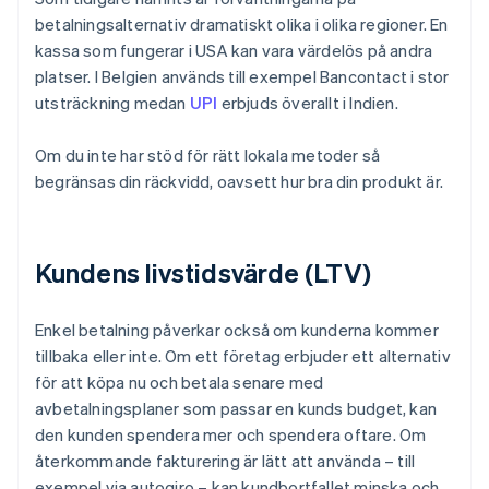
betalningsalternativ dramatiskt olika i olika regioner. En
kassa som fungerar i USA kan vara värdelös på andra
platser. I Belgien används till exempel Bancontact i stor
utsträckning medan
UPI
erbjuds överallt i Indien.
Om du inte har stöd för rätt lokala metoder så
begränsas din räckvidd, oavsett hur bra din produkt är.
Kundens livstidsvärde (LTV)
Enkel betalning påverkar också om kunderna kommer
tillbaka eller inte. Om ett företag erbjuder ett alternativ
för att köpa nu och betala senare med
avbetalningsplaner som passar en kunds budget, kan
den kunden spendera mer och spendera oftare. Om
återkommande fakturering är lätt att använda – till
exempel via autogiro – kan kundbortfallet minska och