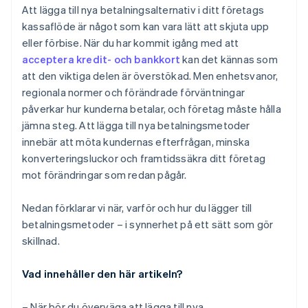
Köp nu, betala senare (BNPL)
Du ser tidiga tecken i dina data
Att lägga till nya betalningsalternativ i ditt företags
Uppfyll efterlevnadskraven
kassaflöde är något som kan vara lätt att skjuta upp
Kontantbaserade digitala betalningar
eller förbise. När du har kommit igång med att
Lansera den – och håll koll på effekten
Kryptovaluta
acceptera kredit- och bankkort
kan det kännas som
Håll upplevelsen enhetlig
att den viktiga delen är överstökad. Men enhetsvanor,
regionala normer och förändrade förväntningar
påverkar hur kunderna betalar, och företag måste hålla
jämna steg. Att lägga till nya betalningsmetoder
innebär att möta kundernas efterfrågan, minska
konverteringsluckor och framtidssäkra ditt företag
mot förändringar som redan pågår.
Nedan förklarar vi när, varför och hur du lägger till
betalningsmetoder – i synnerhet på ett sätt som gör
skillnad.
Vad innehåller den här artikeln?
– När bör du överväga att lägga till nya