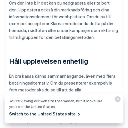
Om den inte blir det kan du nedgradera eller ta bort
den. Uppdatera också din marknadsföring och dina
informationselement för webbplatsen. Om du nu till
exempel accepterar Klarna meddelar du detta på din
hemsida, i sidfoten eller under kampanjer som riktar sig
till målgruppen för den betalningsmetoden.
Håll upplevelsen enhetlig
En bra kassa känns sammanhängande, även med flera
betalningsalternativ. Om du presenterar exempelvis
fem metoder ska du se till att de alla
You’re viewing our website for Sweden, but it looks like
använder konsekventa designmönster
you’re in the United States.
Switch to the United States site
ger feedback i realtid (t.ex. framgångar,
misslyckanden, omdirigeringar)