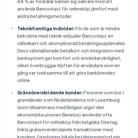
84 % av föräldrar känner sig säkrare med att
använda Bancontact för onlineköp jämfört med
andra betalningsmetoder.
Teknikfientliga individer:
För de som är mindre
bekväma med teknik erbjuder Bancontact en
välbekant och okomplicerad betalningsupplevelse.
Dess väletablerade betalkort och integration med
banksystem ger komfort och användarvänlighet,
vilket överbryggar klyftan för användare som en
gång var tveksamma till att göra bankärenden
online.
Gränsöverskridande kunder:
Personer som bor i
grannländer som Nederländerna och Luxemburg
(som tillsammans med Belgien utgör den
ekonomiska unionen Benelux) använder ofta
Bancontact för onlineköp från belgiska företag.
Enkla gränsöverskridande transaktioner med
kundens föredragna lokala betalningsmetod ger