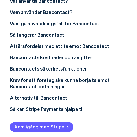
Var används Bancontact?
Identitetsverifiering online
Partner
Stripe App Marketplace
Belgien
Vem använder Bancontact?
Andra europeiska länder
Typer av företag som använder Bancontact
Vanliga användningsfall för Bancontact
Marknadstrender
Kundsegment som föredrar Bancontact
Så fungerar Bancontact
Stripe Sessions 2026
Se hur Stripe bygger den ekonomiska inf
Regelverk
Ur kundens perspektiv
Affärsfördelar med att ta emot Bancontact
Titta nu
Framtidsutsikter
Ur företagens perspektiv
Ökad försäljning och ökade intäkter
Bancontacts kostnader och avgifter
Ökad kundnöjdhet och lojalitet
Avgifter för kunder
Bancontacts säkerhetsfunktioner
Operativ effektivitet och kostnadsbesparingar
Avgifter för företag
Krav för att företag ska kunna börja ta emot
Bancontact-betalningar
För belgiska företag baserade i Belgien
Alternativ till Bancontact
För utländska företag
Belgien
Så kan Stripe Payments hjälpa till
Att tänka på för företag som använder Stripe
Nederländerna
Kom igång med Stripe
Transaktionsavgifter
Luxemburg