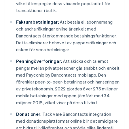
vilket återspeglar dess växande popularitet för
transaktioner i butik.
Fakturabetalningar:
Att betala el, abonnemang
och andra räkningar online är enkelt med
Bancontacts återkommande betalningsfunktioner.
Detta eliminerar behovet av pappersräkningar och
risken för sena betalningar.
Penningöverföringar:
Att skicka och ta emot
pengar mellan privatpersoner går snabbt och enkelt
med Payconiq by Bancontacts mobilapp. Den
förenklar peer-to-peer-betalningar och hanteringen
av privatekonomin. 2022 gjordes över 275 miljoner
mobila betalningar med appen, jämfört med 34
miljoner 2018, vilket visar på dess tillväxt.
Donationer:
Tack vare Bancontacts integration
med donationsplattformar online blir det smidigare
att bidra till välgörenhet och stödja olika ändamål.