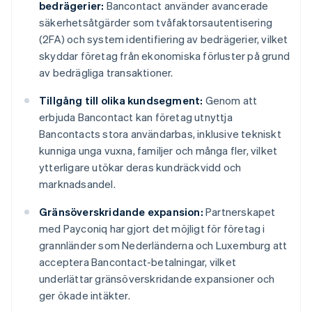
bedrägerier:
Bancontact använder avancerade
säkerhetsåtgärder som tvåfaktorsautentisering
(2FA) och system identifiering av bedrägerier, vilket
skyddar företag från ekonomiska förluster på grund
av bedrägliga transaktioner.
Tillgång till olika kundsegment:
Genom att
erbjuda Bancontact kan företag utnyttja
Bancontacts stora användarbas, inklusive tekniskt
kunniga unga vuxna, familjer och många fler, vilket
ytterligare utökar deras kundräckvidd och
marknadsandel.
Gränsöverskridande expansion:
Partnerskapet
med Payconiq har gjort det möjligt för företag i
grannländer som Nederländerna och Luxemburg att
acceptera Bancontact-betalningar, vilket
underlättar gränsöverskridande expansioner och
ger ökade intäkter.