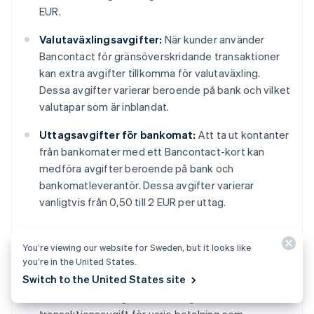
EUR.
Valutaväxlingsavgifter:
När kunder använder
Bancontact för gränsöverskridande transaktioner
kan extra avgifter tillkomma för valutaväxling.
Dessa avgifter varierar beroende på bank och vilket
valutapar som är inblandat.
Uttagsavgifter för bankomat:
Att ta ut kontanter
från bankomater med ett Bancontact-kort kan
medföra avgifter beroende på bank och
bankomatleverantör. Dessa avgifter varierar
vanligtvis från 0,50 till 2 EUR per uttag.
You’re viewing our website for Sweden, but it looks like
Avgifter för företag
you’re in the United States.
Switch to the United States site
Transaktionsavgifter:
Företag betalar en fast