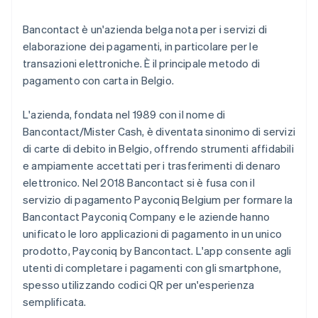
Commissioni per la conversione di valuta
Mercati in espansione
Bancontact è un'azienda belga nota per i servizi di
elaborazione dei pagamenti, in particolare per le
transazioni elettroniche. È il principale metodo di
pagamento con carta in Belgio.
L'azienda, fondata nel 1989 con il nome di
Bancontact/Mister Cash, è diventata sinonimo di servizi
di carte di debito in Belgio, offrendo strumenti affidabili
e ampiamente accettati per i trasferimenti di denaro
elettronico. Nel 2018 Bancontact si è fusa con il
servizio di pagamento Payconiq Belgium per formare la
Bancontact Payconiq Company e le aziende hanno
unificato le loro applicazioni di pagamento in un unico
prodotto, Payconiq by Bancontact. L'app consente agli
utenti di completare i pagamenti con gli smartphone,
spesso utilizzando codici QR per un'esperienza
semplificata.