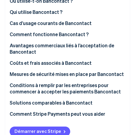
Où utilise-t-on Bancontact ?
Découvrez les prochaines évolutions
Commerce en ligne
Belgique
Qui utilise Bancontact ?
Radar
Prévention de la fraude
Autres pays européens
Typologie des entreprises utilisatrices de
Cas d’usage courants de Bancontact
Écosystème
Atlas
Bancontact
Constitution de start-up
Tendances du marché
Comment fonctionne Bancontact ?
Partenaires
Segmentation de la clientèle qui privilégie
Climate
Stripe App Marketplace
Environnement réglementaire
Du point de vue des clients
Avantages commerciaux liés à l’acceptation de
Bancontact
Élimination du carbone
Bancontact
Perspectives d’avenir
Du point de vue des entreprises
Identity
Augmentation des ventes et des revenus
Coûts et frais associés à Bancontact
Vérification de l'identité
Satisfaction et fidélisation de la clientèle
Frais pour les clients
Mesures de sécurité mises en place par Bancontact
renforcées
Frais pour les entreprises
Conditions à remplir par les entreprises pour
Efficacité opérationnelle et réduction des coûts
commencer à accepter les paiements Bancontact
Stripe Sessions 2026
Pour les entreprises belges établies en Belgique
Solutions comparables à Bancontact
Découvrez comment Stripe construit l’infrastructure écono
Regarder la vidéo
Pour les entreprises étrangères
Belgique
Comment Stripe Payments peut vous aider
Éléments à prendre en considération pour les
Pays-Bas
entreprises qui utilisent Stripe
Démarrer avec Stripe