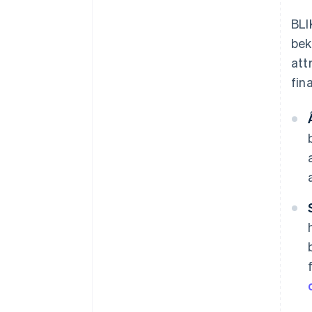
BLI
bek
att
fin