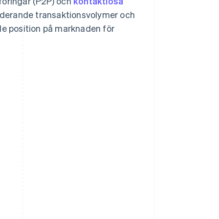
föringar (P2P) och
kontaktlösa
anderande transaktionsvolymer och
de position på marknaden för