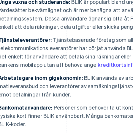
Unga vuxna och studerande:
BLIK är populärt bland u
värdesätter bekvämlighet och är mer benägna att anv
betalningssystem. Dessa användare ägnar sig ofta åt P2
enkelt att dela räkningar, dela utgifter eller skicka penga
Tjänsteleverantörer:
Tjänstebaserade företag som al
telekommunikationsleverantörer har börjat använda BLI
det enkelt för användare att betala sina räkningar eller 
bankens mobilapp utan att behöva ange
kreditkortsin
Arbetstagare inom gigekonomin:
BLIK används av arb
matleveransbud och leverantörer av samåkningstjänster
emot betalningar från kunder.
Bankomatanvändare:
Personer som behöver ta ut kontan
fysiska kort finner BLIK användbart. Många bankomater 
BLIK-koder.