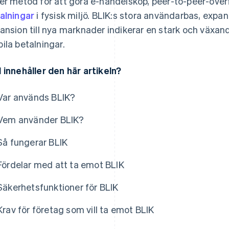
er metod för att göra e-handelsköp, peer-to-peer-över
alningar
i fysisk miljö. BLIK:s stora användarbas, exp
ansion till nya marknader indikerar en stark och växan
ila betalningar.
 innehåller den här artikeln?
Var används BLIK?
Vem använder BLIK?
Så fungerar BLIK
Fördelar med att ta emot BLIK
Säkerhetsfunktioner för BLIK
Krav för företag som vill ta emot BLIK