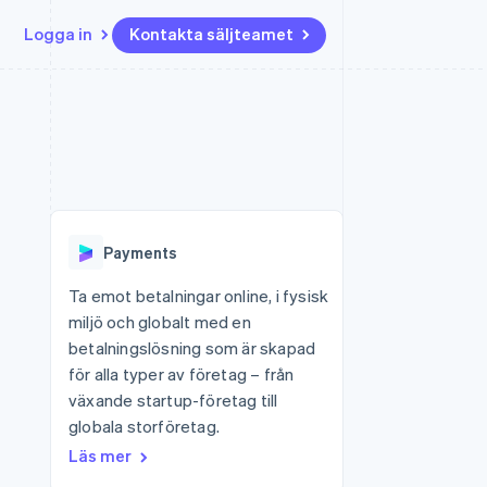
Logga in
Kontakta säljteamet
Resurser
Ecosystem
Kontakt
ch
Mer
er
Appintegrationer
Partner
Kontakta säljteamet
Product roadmap
Kodexempel
Stripe App Marketplace
Bli partner
Se vad som kommer härnäst
Utvecklarblogg
r plattformar
tid
API-status
Radar
Bedrägeribekämpning
Payments
Atlas
Bolagsbildning för startups
Ta emot betalningar online, i fysisk
miljö och globalt med en
Climate
Koldioxidinfångning
betalningslösning som är skapad
för alla typer av företag – från
Identity
Identitetsverifiering online
växande startup-företag till
globala storföretag.
Läs mer