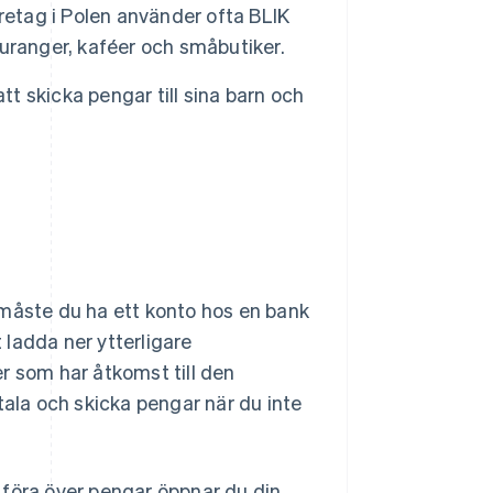
etag i Polen använder ofta BLIK
tauranger, kaféer och småbutiker.
tt skicka pengar till sina barn och
 måste du ha ett konto hos en bank
ladda ner ytterligare
r som har åtkomst till den
tala och skicka pengar när du inte
r föra över pengar öppnar du din