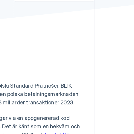
Stripe Sessions 2026
Se hur Stripe bygger den
ekonomiska
infrastrukturen för AI.
Titta nu
lski Standard Płatności. BLIK
 den polska betalningsmarknaden,
 miljarder transaktioner 2023.
ngar via en appgenererad kod
. Det är känt som en bekväm och