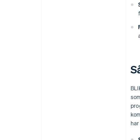
S
BLI
som
pro
kom
har 