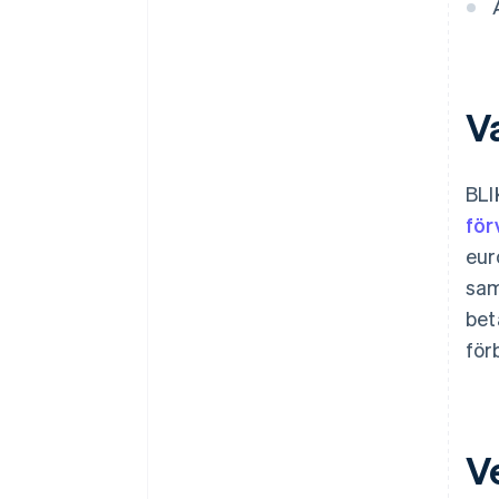
V
BLI
för
eur
sam
bet
för
V