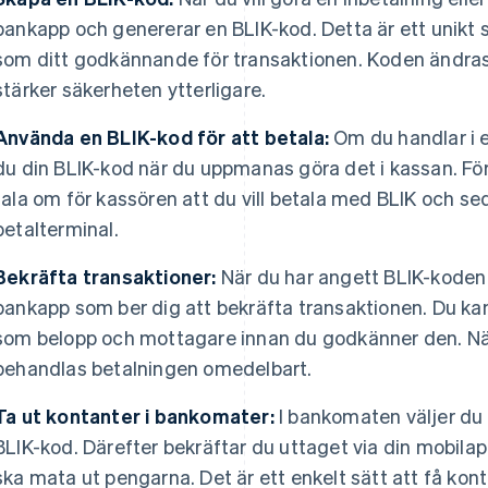
bankapp och genererar en BLIK-kod. Detta är ett unikt
som ditt godkännande för transaktionen. Koden ändras 
stärker säkerheten ytterligare.
Använda en BLIK-kod för att betala:
Om du handlar i en
du din BLIK-kod när du uppmanas göra det i kassan. Fö
tala om för kassören att du vill betala med BLIK och s
betalterminal.
Bekräfta transaktioner:
När du har angett BLIK-koden 
bankapp som ber dig att bekräfta transaktionen. Du ka
som belopp och mottagare innan du godkänner den. När
behandlas betalningen omedelbart.
Ta ut kontanter i bankomater:
I bankomaten väljer du 
BLIK-kod. Därefter bekräftar du uttaget via din mobil
ska mata ut pengarna. Det är ett enkelt sätt att få konta