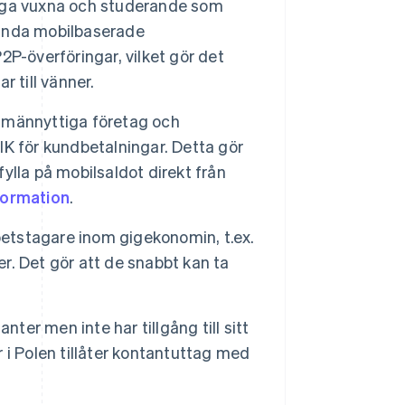
nga vuxna och studerande som
ända mobilbaserade
P-överföringar, vilket gör det
r till vänner.
lmännyttiga företag och
K för kundbetalningar. Detta gör
fylla på mobilsaldot direkt från
formation
.
etstagare inom gigekonomin, t.ex.
. Det gör att de snabbt kan ta
ter men inte har tillgång till sitt
i Polen tillåter kontantuttag med