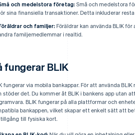
Små och medelstora företag:
Små och medelstora för
för sina finansiella transaktioner. Detta inkluderar res
Föräldrar och familjer:
Föräldrar kan använda BLIK för a
andra familjemedlemmar i realtid.
å fungerar BLIK
K fungerar via mobila bankappar. För att använda BLIK
 stöder det. Du kommer åt BLIK i bankens app utan att 
gramvara. BLIK fungerar på alla plattformar och enhete
patibla bankappen, vilket skapar ett enkelt sätt att be
tillgång till fysiska kort.
Skapa en BLIK-kod:
När du vill göra en inbetalning elle