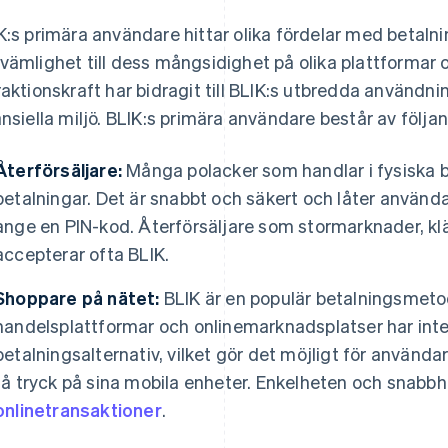
K:s primära användare hittar olika fördelar med betaln
vämlighet till dess mångsidighet på olika plattformar
raktionskraft har bidragit till BLIK:s utbredda användnin
ansiella miljö. BLIK:s primära användare består av följa
Återförsäljare:
Många polacker som handlar i fysiska b
betalningar. Det är snabbt och säkert och låter användar
ange en PIN-kod. Återförsäljare som stormarknader, klä
accepterar ofta BLIK.
Shoppare på nätet:
BLIK är en populär betalningsmetod
handelsplattformar och onlinemarknadsplatser har inte
betalningsalternativ, vilket gör det möjligt för använd
få tryck på sina mobila enheter. Enkelheten och snabbhet
onlinetransaktioner
.