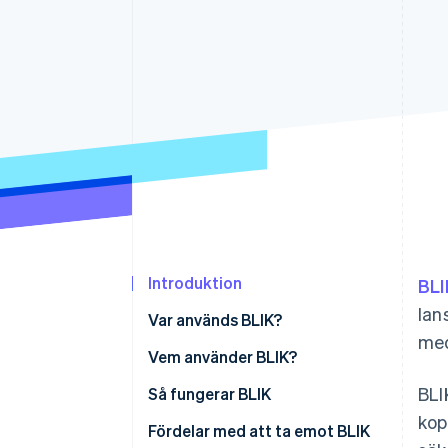
Accelererad kassaprocess
Financial Connections
Länkade finanskontodata
Introduktion
BLI
lan
Var används BLIK?
me
Vem använder BLIK?
BLI
Så fungerar BLIK
kop
Fördelar med att ta emot BLIK