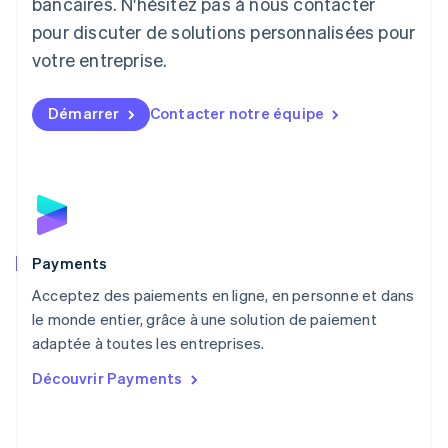
Lituanie
bancaires. N'hésitez pas à nous contacter
English
pour discuter de solutions personnalisées pour
Luxembourg
votre entreprise.
Français
Deutsch
English
Malaisie
English
简体中文
Démarrer
Contacter notre équipe
Malte
English
Mexique
Español
English
Norvège
English
Nouvelle-Zélande
English
Payments
Pays-Bas
Acceptez des paiements en ligne, en personne et dans
Nederlands
English
le monde entier, grâce à une solution de paiement
Pologne
English
adaptée à toutes les entreprises.
Portugal
Découvrir Payments
Português
English
R.A.S. de Hong Kong, Chine
English
简体中文