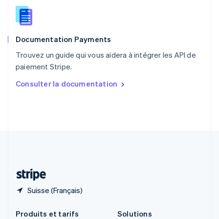
République tchèque
English
Roumanie
English
Documentation Payments
Royaume-Uni
English
Trouvez un guide qui vous aidera à intégrer les API de
Singapour
paiement Stripe.
English
简体中文
Slovaquie
Consulter la documentation
English
Slovénie
English
Italiano
Suède
Svenska
English
Suisse
Deutsch
Français
Italiano
English
Thaïlande
ไทย
English
Suisse (Français)
Produits et tarifs
Solutions