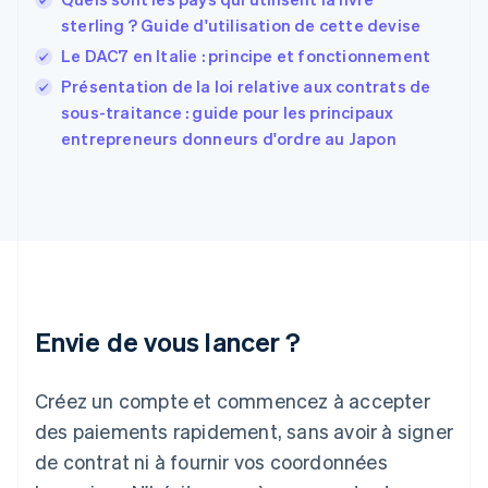
Finlande
English
Svenska
sterling ? Guide d'utilisation de cette devise
France
Le DAC7 en Italie : principe et fonctionnement
Français
English
Présentation de la loi relative aux contrats de
Gibraltar
English
sous-traitance : guide pour les principaux
Grèce
entrepreneurs donneurs d'ordre au Japon
English
Hongrie
English
Inde
English
Irlande
English
Italie
Italiano
English
Envie de vous lancer ?
Japon
日本語
English
Créez un compte et commencez à accepter
Lettonie
English
des paiements rapidement, sans avoir à signer
Liechtenstein
de contrat ni à fournir vos coordonnées
Deutsch
English