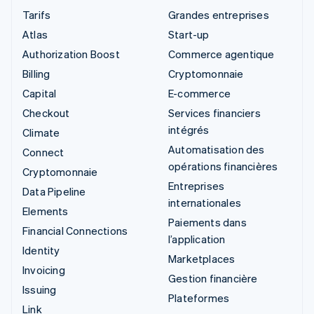
Tarifs
Grandes entreprises
Atlas
Start-up
Authorization Boost
Commerce agentique
Billing
Cryptomonnaie
Capital
E-commerce
Checkout
Services financiers
intégrés
Climate
Automatisation des
Connect
opérations financières
Cryptomonnaie
Entreprises
Data Pipeline
internationales
Elements
Paiements dans
Financial Connections
l’application
Identity
Marketplaces
Invoicing
Gestion financière
Issuing
Plateformes
Link