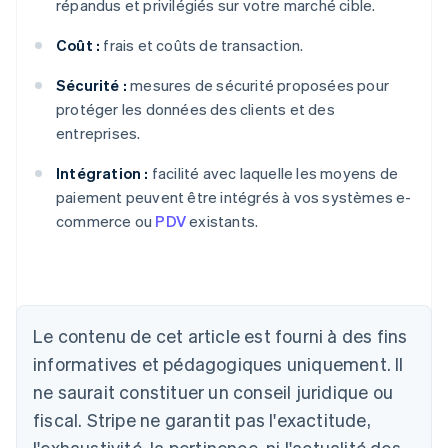
répandus et privilégiés sur votre marché cible.
Coût :
frais et coûts de transaction.
Sécurité :
mesures de sécurité proposées pour
protéger les données des clients et des
entreprises.
Intégration :
facilité avec laquelle les moyens de
paiement peuvent être intégrés à vos systèmes e-
commerce ou
PDV
existants.
Allemagne
Deutsch
English
Australie
Le contenu de cet article est fourni à des fins
English
informatives et pédagogiques uniquement. Il
Autriche
ne saurait constituer un conseil juridique ou
Deutsch
English
Belgique
fiscal. Stripe ne garantit pas l'exactitude,
Nederlands
Français
Deutsch
English
l'exhaustivité, la pertinence, ni l'actualité des