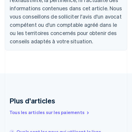
Brésil
Português
English
informations contenues dans cet article. Nous
Bulgarie
vous conseillons de solliciter l'avis d'un avocat
English
Canada
compétent ou d'un comptable agréé dans le
English
Français
ou les territoires concernés pour obtenir des
Chine continentale
conseils adaptés à votre situation.
简体中文
English
Chypre
English
Croatie
English
Italiano
Danemark
English
Émirats arabes unis
English
Espagne
Plus d'articles
Español
English
Estonie
Tous les articles sur les paiements
English
États-Unis
English
Español
简体中文
Quels sont les pays qui utilisent la livre