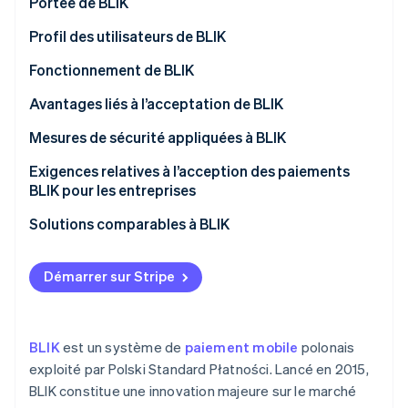
Portée de BLIK
Découvrez les prochaines évolutions
Commerce en ligne
Profil des utilisateurs de BLIK
Radar
Prévention de la fraude
Fonctionnement de BLIK
Écosystème
Atlas
Constitution de start-up
Avantages liés à l’acceptation de BLIK
Partenaires
Climate
Stripe App Marketplace
Mesures de sécurité appliquées à BLIK
Élimination du carbone
Exigences relatives à l’acception des paiements
Identity
BLIK pour les entreprises
Vérification de l'identité
Solutions comparables à BLIK
Démarrer sur Stripe
Stripe Sessions 2026
Découvrez comment Stripe construit l’infrastructure écono
Regarder la vidéo
BLIK
est un système de
paiement mobile
polonais
exploité par Polski Standard Płatności. Lancé en 2015,
BLIK constitue une innovation majeure sur le marché