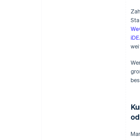
Zah
Sta
We
iDE
wei
Wen
gro
bes
Ku
od
Man