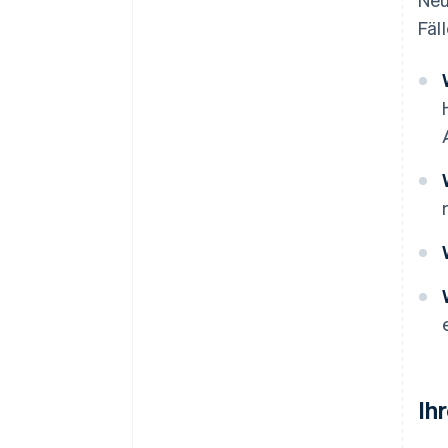
Fäl
Ih