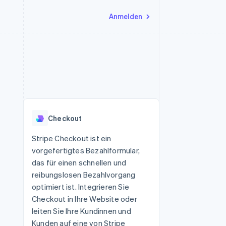
Anmelden
Ressourcen
Ecosystem
Kontakt
nd Marktplätze
Mehr
App-Integrationen
Partner
Sales-Team kontaktieren
Product roadmap
Code-Beispiele
Stripe App-Marktplatz
Partner werden
Ausblick
 Plattformen
Entwickler-Blog
 platforms
eit
API-Status
Radar
Betrugsprävention
eistungen
Checkout
Atlas
onen
virtuelle Karten
Start-up-Gründung
Stripe Checkout ist ein
vorgefertigtes Bezahlformular,
Climate
CO₂-Entnahme
das für einen schnellen und
reibungslosen Bezahlvorgang
Identity
Online-Identitätsprüfung
optimiert ist. Integrieren Sie
Checkout in Ihre Website oder
leiten Sie Ihre Kundinnen und
Kunden auf eine von Stripe