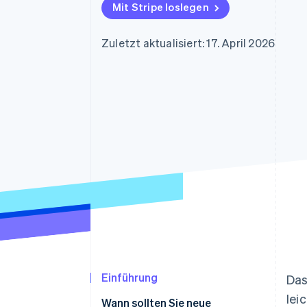
Optimierung der
Datensynchronisier
Mit Stripe loslegen
Autorisierungsraten
Link
Beschleunigter Bezahlvorgang
Zuletzt aktualisiert: 17. April 2026
Financial Connections
Verbundene Finanzdaten
Einführung
Das
lei
Wann sollten Sie neue