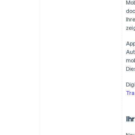
Mob
doc
Ihr
zei
App
Aut
mob
Die
Dig
Tra
Ih
Neu