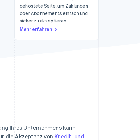
gehostete Seite, um Zahlungen
oder Abonnements einfach und
sicher zu akzeptieren.
Stripe-Sessions 2026
Erfahren Sie, wie Stripe
Mehr erfahren
Lösungen für die
Wirtschaftsinfrastruktur
für KI aufbaut.
Jetzt ansehen
ang Ihres Unternehmens kann
für die Akzeptanz von
Kredit- und