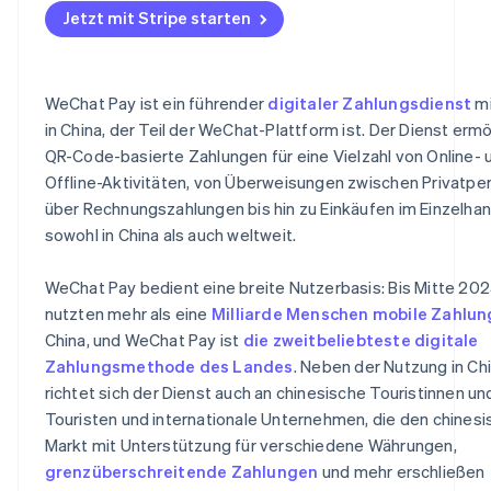
Jetzt mit Stripe starten
WeChat Pay ist ein führender
digitaler Zahlungsdienst
mi
in China, der Teil der WeChat-Plattform ist. Der Dienst ermö
QR-Code-basierte Zahlungen für eine Vielzahl von Online- 
Offline-Aktivitäten, von Überweisungen zwischen Privatp
über Rechnungszahlungen bis hin zu Einkäufen im Einzelhan
sowohl in China als auch weltweit.
WeChat Pay bedient eine breite Nutzerbasis: Bis Mitte 20
nutzten mehr als eine
Milliarde Menschen
mobile Zahlun
China, und WeChat Pay ist
die zweitbeliebteste digitale
Zahlungsmethode des Landes
. Neben der Nutzung in Ch
richtet sich der Dienst auch an chinesische Touristinnen un
Touristen und internationale Unternehmen, die den chines
Markt mit Unterstützung für verschiedene Währungen,
grenzüberschreitende Zahlungen
und mehr erschließen