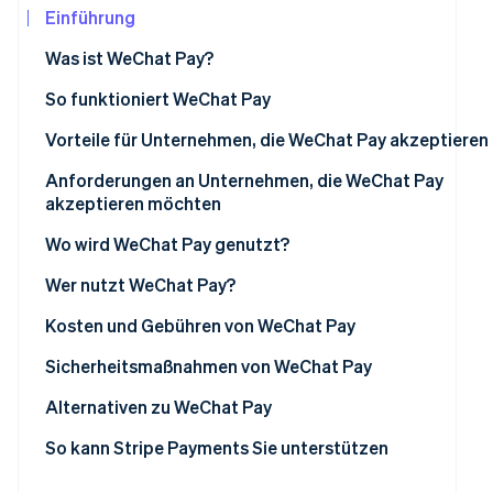
Betrugsprävention
Einführung
Ecosystem
Atlas
Was ist WeChat Pay?
Start-up-Gründung
Partner
Stripe App-Marktplatz
Climate
So funktioniert WeChat Pay
CO₂-Entnahme
Einleitung einer Transaktion und Routing
Vorteile für Unternehmen, die WeChat Pay akzeptieren
Identity
Online-Identitätsprüfung
Datensicherheit
Gesteigerte Kundenerreichbarkeit
Anforderungen an Unternehmen, die WeChat Pay
akzeptieren möchten
Gebührenstruktur
Verbesserte Transaktionsgeschwindigkeit
Rechtliche und bankrechtliche Einrichtung
Wo wird WeChat Pay genutzt?
Zahlungsabwicklung und Clearing
Weniger Betrug
Technische Integration
Wer nutzt WeChat Pay?
Stripe-Sessions 2026
Transaktionsdaten und Einblicke
Besserer Zugang zu Kundendaten
Erfahren Sie, wie Stripe Lösungen für die Wir
Compliance und Einsatzbereitschaft
Unternehmen
Kosten und Gebühren von WeChat Pay
Jetzt ansehen
Erweiterte Integration mit anderen Plattformen
Kundenservice und Marktkenntnis
Kundinnen und Kunden
Unternehmen
Sicherheitsmaßnahmen von WeChat Pay
Verbesserte Genauigkeit bei der Buchhaltung
Kundinnen und Kunden
Alternativen zu WeChat Pay
Unterstützte Marketing- und Kundenbindungsinitiative
So kann Stripe Payments Sie unterstützen
Möglichkeit, Kundinnen und Kunden in Echtzeit zu gewi