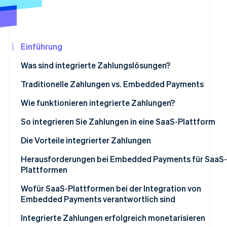
Betrugsprävention
Ecosystem
Atlas
Start-up-Gründung
Partner
Stripe App-Marktplatz
Climate
Einführung
CO₂-Entnahme
Was sind integrierte Zahlungslösungen?
Identity
Online-Identitätsprüfung
Traditionelle Zahlungen vs. Embedded Payments
Wie funktionieren integrierte Zahlungen?
Herkömmliches Zahlungsvermittlungsmodell (Payfac) f
So integrieren Sie Zahlungen in eine SaaS-Plattform
integrierte Zahlungen
Stripe-Sessions 2026
Die Vorteile integrierter Zahlungen
Erfahren Sie, wie Stripe Lösungen für die Wir
Embedded Payments für Marktplätze und Multivendor-
Jetzt ansehen
Wachstum des bestehenden Umsatzes
Herausforderungen bei Embedded Payments für SaaS-
Plattformen
Plattformen
Neue Einnahmequellen
Wofür SaaS-Plattformen bei der Integration von
Bessere Kontrolle über die Kundenerfahrung
Embedded Payments verantwortlich sind
Effizientere Fehlerbehebung
Integrierte Zahlungen erfolgreich monetarisieren