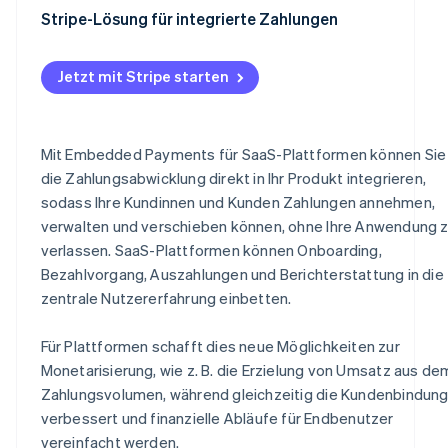
Schnellere, kostengünstigere Implementierung
Transaktionsgebühren
Stripe-Lösung für integrierte Zahlungen
Verbesserte Konversionsraten
Abogebühren
Jetzt mit Stripe starten
Erhöhte Skalierbarkeit
Premium-Funktionen
Optimierte Compliance
Abwicklungsgebühren
Mit Embedded Payments für SaaS-Plattformen können Sie
Bessere Daten und Analysen
Daten und Analysen
die Zahlungsabwicklung direkt in Ihr Produkt integrieren,
Schnelleres Onboarding
sodass Ihre Kundinnen und Kunden Zahlungen annehmen,
Mit Stripe Balance bezahlen
verwalten und verschieben können, ohne Ihre Anwendung 
Konsolidierte Zahlungsverwaltung
Gängige Preismodelle für Embedded Payments bei Saa
verlassen. SaaS-Plattformen können Onboarding,
Plattformen
Zuverlässigkeit bei Skalierung
Bezahlvorgang, Auszahlungen und Berichterstattung in die
Embedded Payments als Strategie zur Monetarisierung
zentrale Nutzererfahrung einbetten.
von Plattformen
Für Plattformen schafft dies neue Möglichkeiten zur
Monetarisierung, wie z. B. die Erzielung von Umsatz aus de
Zahlungsvolumen, während gleichzeitig die Kundenbindun
verbessert und finanzielle Abläufe für Endbenutzer
vereinfacht werden.