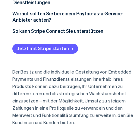
Dienstleistungen
Neue Umsatzquelle aus Zahlungen erschließen
Worauf sollten Sie bei einem Payfac-as-a-Service-
Anbieter achten?
Starke Zahlungssicherheit bei schnellerer Abwicklung
So kann Stripe Connect Sie unterstützen
Weniger Fachkenntnisse, weniger operativer Aufwand
und weniger Wartung
Jetzt mit Stripe starten
Der Besitz und die individuelle Gestaltung von Embedded
Payments und Finanzdienstleistungen innerhalb Ihres
Produkts können dazu beitragen, Ihr Unternehmen zu
differenzieren und als strategischen Wachstumshebel
einzusetzen – mit der Möglichkeit, Umsatz zu steigern,
Zahlungen in eine Profitquelle zu verwandeln und den
Mehrwert und Funktionalitätsumfang zu erweitern, den Sie
Kundinnen und Kunden bieten.