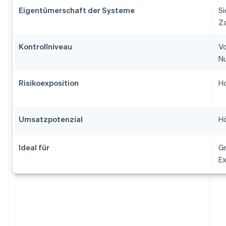
Eigentümerschaft der Systeme
Si
Za
Kontrollniveau
Vo
Nu
Risikoexposition
Ho
Umsatzpotenzial
Hö
Ideal für
Gr
Ex