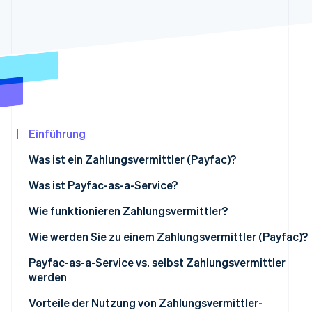
Betrugsprävention
Ecosystem
Atlas
Start-up-Gründung
Partner
Stripe App-Marktplatz
Climate
CO₂-Entnahme
Identity
Online-Identitätsprüfung
Einführung
Was ist ein Zahlungsvermittler (Payfac)?
Was ist Payfac-as-a-Service?
Stripe-Sessions 2026
Erfahren Sie, wie Stripe Lösungen für die Wir
Zahlungsvermittler vs. ISO
Wie funktionieren Zahlungsvermittler?
Jetzt ansehen
Zahlungsvermittler vs. Zahlungsaggregator
Wie werden Sie zu einem Zahlungsvermittler (Payfac)?
Payfac-as-a-Service vs. selbst Zahlungsvermittler
werden
Vorteile der Nutzung von Zahlungsvermittler-