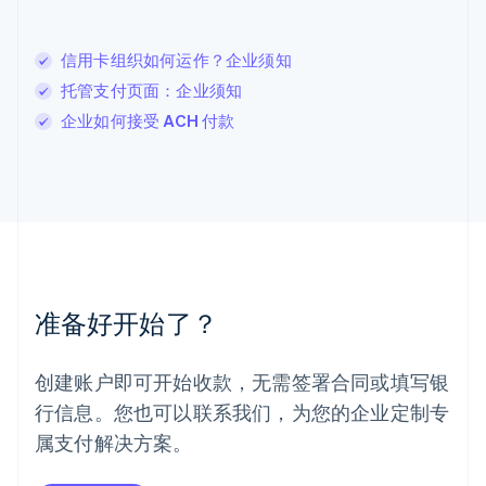
列支敦士登
Deutsch
English
卢森堡
信用卡组织如何运作？企业须知
Français
Deutsch
English
托管支付页面：企业须知
罗马尼亚
企业如何接受 ACH 付款
English
马尔他
English
马来西亚
English
简体中文
美国
English
Español
简体中文
墨西哥
Español
English
准备好开始了？
挪威
English
葡萄牙
创建账户即可开始收款，无需签署合同或填写银
Português
English
行信息。您也可以联系我们，为您的企业定制专
日本
日本語
English
属支付解决方案。
瑞典
Svenska
English