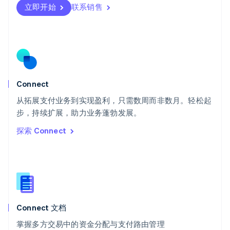
瑞士
立即开始
联系销售
Deutsch
Français
Italiano
English
塞浦路斯
English
斯洛伐克
English
斯洛文尼亚
English
Italiano
Connect
泰国
ไทย
English
从拓展支付业务到实现盈利，只需数周而非数月。轻松起
希腊
步，持续扩展，助力业务蓬勃发展。
English
探索 Connect
西班牙
Español
English
新加坡
English
简体中文
新西兰
English
匈牙利
English
Connect 文档
意大利
掌握多方交易中的资金分配与支付路由管理
Italiano
English