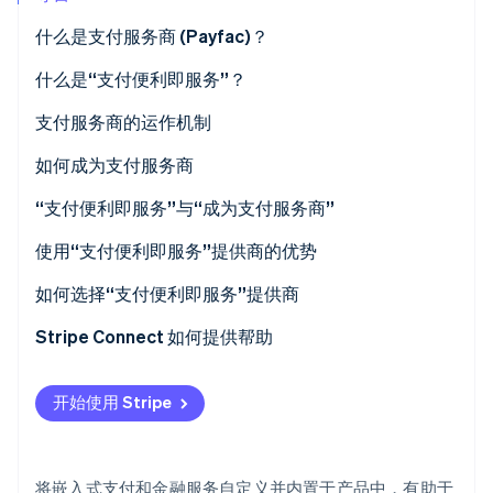
Stripe Sessions 2026
什么是支付服务商 (Payfac)？
了解 Stripe 如何为 AI 构建经济基础设施。
立即观看
什么是“支付便利即服务”？
支付服务商与 ISO
支付服务商的运作机制
支付服务商与支付聚合商
如何成为支付服务商
“支付便利即服务”与“成为支付服务商”
使用“支付便利即服务”提供商的优势
通过支付创造新的收入来源
如何选择“支付便利即服务”提供商
支付安全性更强，处理速度更快
Stripe Connect 如何提供帮助
降低专业知识要求、运营负担和维护成本
开始使用 Stripe
将嵌入式支付和金融服务自定义并内置于产品中，有助于