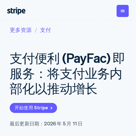
更多资源
支付
按企业阶段
文档
学习
支付
营收
资金管
平台
理
易市
大型企业
Stripe 文档
博客
Payments
Billing
初创企业
API 参考文档
客户案例
支付便利 (PayFac) 即
在线支付
经常性收入
Global
Conn
库与 SDK
指南
Payment links
Metronome
Payouts
Stripe Apps
按用量计费
平台
服务：将支付业务内
无代码支付
Subscriptions
向第三
按应用场景
Checkout
方打款
支持
预构建支付界
订阅管理
Crypto
部化以推动增长
指南
智能体商务
面
Invoicing
钱包、
加密货币
获取支持
一次性或定期
Elements
稳定币
电子商务
接受线上付款
托管支持方案
灵活的 UI 组件
账单
发行和
嵌入式金融
实施预置结账流程
专业服务
支付方式
Tax
发卡基
开始使用 Stripe
财务自动化
构建平台或交易市场
支持 125 种以
销售税和增值
础设施
全球化企业
管理订阅
上
税自动化
应用内支付
提供按用量计费
Terminal
Revenue
最后更新日期：2026 年 5 月 11 日
交易市场
发行稳定币支持的支付卡
线下支付
Recognition
公司
资金管理
通过智能体配置和管理服
会计自动化
Authorization
平台
务