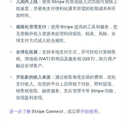
几周内上线：
使用 Stripe 托管或嵌入式功能可加快上
线速度，并避免支付便利化通常所需的前期成本和开
发时间。
规模化管理支付：
使用 Stripe 提供的工具和服务，您
无需额外投入资源来处理利润报告、税表、风险、全
阿联酋
球支付方式或入驻合规性。
English
爱尔兰
全球化拓展：
支持本地支付方式，并可轻松计算销售
English
税、增值税 (VAT) 和商品及服务税 (GST)，助力用户
爱沙尼亚
触达全球客户。
English
奥地利
开拓新的收入来源：
通过收取每笔交易的费用，优化
Deutsch
English
支付收入。在您的平台上启用线下付款、即时提现、
澳大利亚
销售税收取、融资服务、支出管理卡等 Stripe 功能，
English
巴西
实现盈利变现。
Português
English
保加利亚
进一步了解
Stripe Connect，或立即
开始使用
。
English
比利时
Nederlands
Français
Deutsch
English