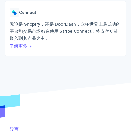
Boost
Stripe Sigma
产品路线图
SaaS
支付成功率优
自定义报告
Sessions 年度大会
化
Data Pipeline
Connect
招聘
数据同步
Link
资讯中心
加速结账
资源
无论是 Shopify，还是 DoorDash，众多世界上最成功的
Stripe Press
按行业
平台和交易市场都在使用 Stripe Connect，将支付功能
应用集成
嵌入到其产品之中。
AI 企业
代码示例
创作者经济
开发者博客
了解更多
联系
更多
游戏
API 状态
Product roadmap
酒店、旅游与休闲
联系销售
了解未来规划
保险
成为合作伙伴
媒体与娱乐
Radar
非营利组织
欺诈防范
专业服务
Atlas
公共部门
初创企业注册
零售
Climate
碳移除
生态系统
合作伙伴
Stripe App Marketplace
导言