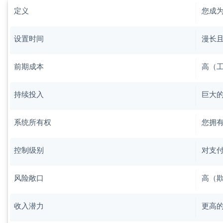
定义
您成
设置时间
漫长
前期成本
高（
持续投入
巨大
系统所有权
您拥
控制级别
对支
风险敞口
高（
收入潜力
更高