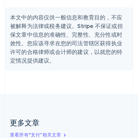
波兰
English
丹麦
本文中的内容仅供一般信息和教育目的，不应
English
被解释为法律或税务建议。Stripe 不保证或担
德国
保文章中信息的准确性、完整性、充分性或时
Deutsch
English
法国
效性。您应该寻求在您的司法管辖区获得执业
Français
English
许可的合格律师或会计师的建议，以就您的特
芬兰
定情况提供建议。
English
Svenska
荷兰
Nederlands
English
加拿大
English
Français
捷克
English
克罗地亚
English
Italiano
拉脱维亚
更多文章
English
立陶宛
查看所有“支付”相关文章
English