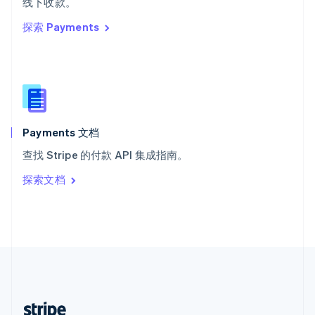
线下收款。
English
探索 Payments
西班牙
Español
English
新加坡
English
简体中文
新西兰
English
匈牙利
English
Payments 文档
意大利
查找 Stripe 的付款 API 集成指南。
Italiano
English
印度
探索文档
English
英国
English
直布罗陀
English
中国内地
简体中文
English
中国香港特别行政区
English
简体中文