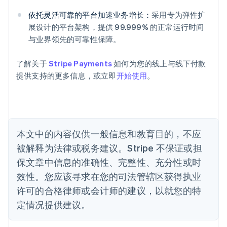
爱沙尼亚
English
依托灵活可靠的平台加速业务增长：
采用专为弹性扩
奥地利
展设计的平台架构，提供 99.999% 的正常运行时间
Deutsch
English
与业界领先的可靠性保障。
澳大利亚
English
巴西
了解关于
Stripe Payments
如何为您的线上与线下付款
Português
English
提供支持的更多信息，或立即
开始使用
。
保加利亚
English
比利时
Nederlands
Français
Deutsch
English
波兰
本文中的内容仅供一般信息和教育目的，不应
English
丹麦
被解释为法律或税务建议。Stripe 不保证或担
English
保文章中信息的准确性、完整性、充分性或时
德国
效性。您应该寻求在您的司法管辖区获得执业
Deutsch
English
法国
许可的合格律师或会计师的建议，以就您的特
Français
English
定情况提供建议。
芬兰
English
Svenska