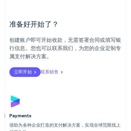
美国
English
Español
简体中文
墨西哥
Español
English
准备好开始了？
挪威
English
葡萄牙
创建账户即可开始收款，无需签署合同或填写银
Português
English
行信息。您也可以联系我们，为您的企业定制专
日本
日本語
English
属支付解决方案。
瑞典
Svenska
English
瑞士
立即开始
联系销售
Deutsch
Français
Italiano
English
塞浦路斯
English
斯洛伐克
English
斯洛文尼亚
English
Italiano
Payments
泰国
ไทย
English
借助为各种企业打造的支付解决方案，实现全球范围线上
希腊