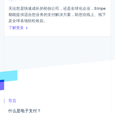
Authorization
Stripe Sigma
产品路线图
SaaS
Boost
自定义报告
Sessions 年度大会
无论您是快速成长的初创公司，还是全球化企业，Stripe
支付成功率优
Data Pipeline
招聘
都能提供适合您业务的支付解决方案，助您在线上、线下
化
数据同步
资讯中心
Link
资源
及全球各地轻松收款。
Stripe Press
加速结账
按行业
了解更多
应用集成
AI 企业
代码示例
创作者经济
开发者博客
联系
游戏
API 状态
更多
酒店、旅游与休闲
联系销售
Product roadmap
保险
成为合作伙伴
了解未来规划
媒体与娱乐
非营利组织
Radar
专业服务
欺诈防范
公共部门
Atlas
零售
初创企业注册
Climate
碳移除
生态系统
导言
合作伙伴
什么是电子支付？
Stripe App Marketplace