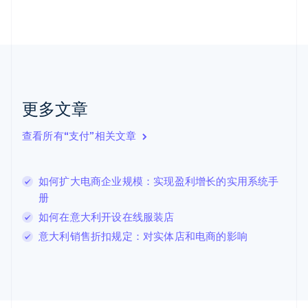
荷兰
Nederlands
English
加拿大
English
Français
捷克
English
克罗地亚
English
Italiano
更多文章
拉脱维亚
English
查看所有“支付”相关文章
立陶宛
English
列支敦士登
如何扩大电商企业规模：实现盈利增长的实用系统手
Deutsch
English
卢森堡
册
Français
Deutsch
English
如何在意大利开设在线服装店
罗马尼亚
意大利销售折扣规定：对实体店和电商的影响
English
马尔他
English
马来西亚
English
简体中文