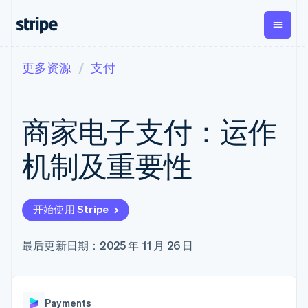
更多资源
支付
按企业阶段
文档
学习
支付
营收
资金管
平台
理
易市
大型企业
Stripe 文档
博客
Payments
Billing
初创企业
API 参考文档
客户案例
商家电子支付：运作
在线支付
经常性收入
Global
Conn
库与 SDK
指南
Payment links
Metronome
Payouts
Stripe Apps
按用量计费
平台
机制及重要性
无代码支付
Subscriptions
向第三
按应用场景
Checkout
方打款
支持
预构建支付界
订阅管理
Crypto
指南
智能体商务
面
Invoicing
钱包、
加密货币
获取支持
一次性或定期
Elements
开始使用 Stripe
稳定币
电子商务
接受线上付款
托管支持方案
灵活的 UI 组件
账单
发行和
嵌入式金融
实施预置结账流程
专业服务
Payment
Tax
发卡基
财务自动化
构建平台或交易市场
最后更新日期：2025 年 11 月 26 日
methods
销售税和增值
础设施
全球化企业
管理订阅
接入 125+ 种支
税自动化
应用内支付
提供按用量计费
付方式
Revenue
交易市场
发行稳定币支持的支付卡
Terminal
Recognition
公司
资金管理
通过智能体配置和管理服
线下支付
会计自动化
Payments
平台
务