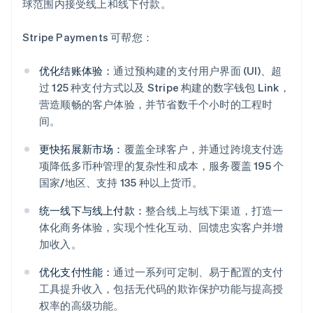
球范围内接受线上和线下付款。
Stripe Payments 可帮您：
优化结账体验：
通过预构建的支付用户界面 (UI)、超
过 125 种支付方式以及 Stripe 构建的数字钱包 Link，
营造顺畅的客户体验，并节省数千个小时的工程时
间。
更快拓展新市场：
覆盖全球客户，并通过跨境支付选
项降低多币种管理的复杂性和成本，服务覆盖 195 个
国家/地区、支持 135 种以上货币。
统一线下与线上付款：
整合线上与线下渠道，打造一
体化商务体验，实现个性化互动、回馈忠实客户并增
加收入。
阿联酋
优化支付性能：
通过一系列可定制、易于配置的支付
English
爱尔兰
工具提升收入，包括无代码的欺诈保护功能与提高授
English
权率的高级功能。