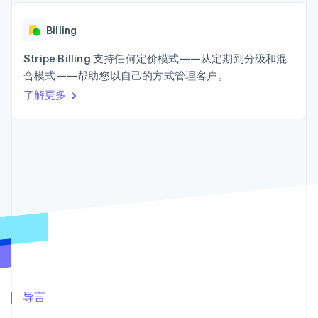
Authorization
Stripe Sigma
产品路线图
SaaS
Boost
自定义报告
Sessions 年度大会
支付成功率优
Data Pipeline
Billing
招聘
化
数据同步
资讯中心
Link
资源
Stripe Billing 支持任何定价模式——从定期到分级和混
Stripe Press
加速结账
按行业
合模式——帮助您以自己的方式管理客户。
应用集成
了解更多
AI 企业
代码示例
创作者经济
开发者博客
联系
游戏
API 状态
更多
酒店、旅游与休闲
联系销售
Product roadmap
保险
成为合作伙伴
了解未来规划
媒体与娱乐
非营利组织
Radar
专业服务
欺诈防范
公共部门
Atlas
零售
初创企业注册
Climate
碳移除
生态系统
合作伙伴
导言
Stripe App Marketplace