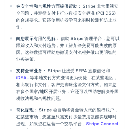
在安全性和合规性方面提供帮助：
Stripe 非常重视安
全问题，并遵循支付卡行业数据安全标准 (PCI DSS)
的合规要求。它还使用机器学习来实时检测和防止欺
诈。
向您展示有用的见解：
借助 Stripe 管理平台，您可以
跟踪收入和支付趋势，并了解某些交易可能失败的原
因。这些数据可帮助您微调支付流程并做出更明智的
阿联酋
业务决策。
English
爱尔兰
支持全球业务：
Stripe 让接受 SEPA 直接借记和
English
iDEAL
等本地支付方式变得更为便捷，在某些地区，
爱沙尼亚
相比银行卡支付，客户更青睐这些支付方式。如果您
English
在多个国家/地区开展业务，它还可以帮助您解决外国
奥地利
税收法规和合规性问题。
Deutsch
English
澳大利亚
简化提现：
Stripe 会自动将资金转入您的银行账户，
English
巴西
在某些市场，您甚至只需支付少量费用就能实现即时
Português
English
提现。如果您在运营一个交易平台，
Stripe Connect
保加利亚