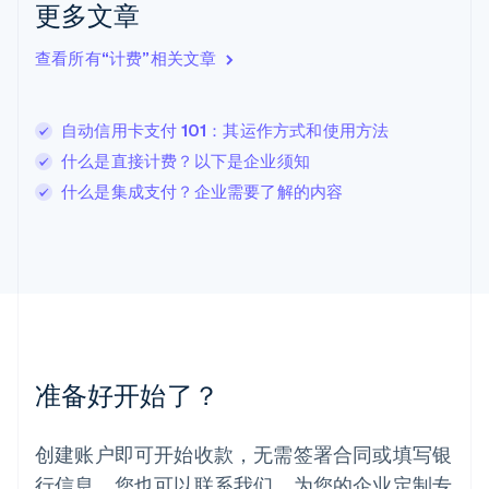
更多文章
English
立陶宛
查看所有“计费”相关文章
English
列支敦士登
Deutsch
English
卢森堡
自动信用卡支付 101：其运作方式和使用方法
Français
Deutsch
English
什么是直接计费？以下是企业须知
罗马尼亚
什么是集成支付？企业需要了解的内容
English
马尔他
English
马来西亚
English
简体中文
美国
English
Español
简体中文
墨西哥
Español
English
准备好开始了？
挪威
English
葡萄牙
创建账户即可开始收款，无需签署合同或填写银
Português
English
行信息。您也可以联系我们，为您的企业定制专
日本