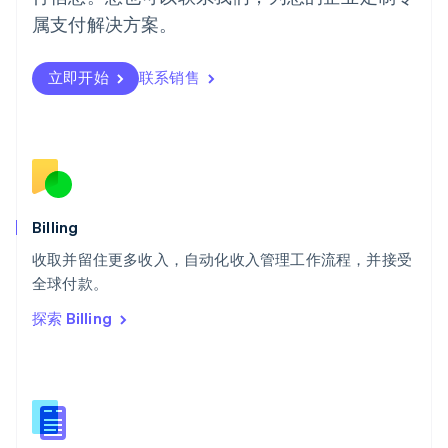
日本語
English
属支付解决方案。
瑞典
Svenska
English
瑞士
立即开始
联系销售
Deutsch
Français
Italiano
English
塞浦路斯
English
斯洛伐克
English
斯洛文尼亚
English
Italiano
Billing
泰国
ไทย
English
收取并留住更多收入，自动化收入管理工作流程，并接受
希腊
全球付款。
English
探索 Billing
西班牙
Español
English
新加坡
English
简体中文
新西兰
English
匈牙利