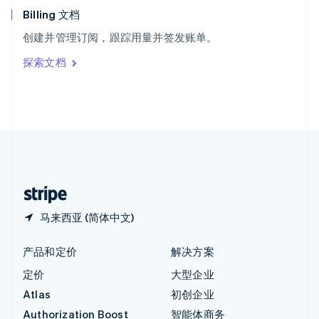
English
Billing 文档
意大利
创建并管理订阅，跟踪用量并签发账单。
Italiano
English
印度
探索文档
English
英国
English
直布罗陀
English
中国内地
简体中文
English
中国香港特别行政区
English
简体中文
马来西亚 (简体中文)
产品和定价
解决方案
定价
大型企业
Atlas
初创企业
Authorization Boost
智能体商务