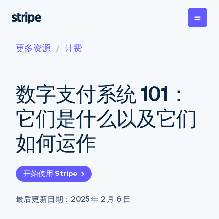
更多资源
计费
按企业阶段
文档
学习
支付
营收
资金管
平台
理
易市
大型企业
Stripe 文档
博客
Payments
Billing
初创企业
API 参考文档
客户案例
数字支付系统 101：
在线支付
经常性收入
Global
Conn
库与 SDK
指南
Payment links
Metronome
Payouts
Stripe Apps
按用量计费
平台
它们是什么以及它们
无代码支付
Subscriptions
向第三
按应用场景
Checkout
方打款
支持
预构建支付界
订阅管理
Crypto
如何运作
指南
智能体商务
面
Invoicing
钱包、
加密货币
获取支持
一次性或定期
Elements
稳定币
电子商务
接受线上付款
托管支持方案
灵活的 UI 组件
账单
发行和
嵌入式金融
实施预置结账流程
专业服务
Payment
Tax
发卡基
开始使用 Stripe
财务自动化
构建平台或交易市场
methods
销售税和增值
础设施
全球化企业
管理订阅
接入 125+ 种支
税自动化
应用内支付
提供按用量计费
付方式
Revenue
最后更新日期：2025 年 2 月 6 日
交易市场
发行稳定币支持的支付卡
Terminal
Recognition
公司
资金管理
通过智能体配置和管理服
线下支付
会计自动化
平台
务