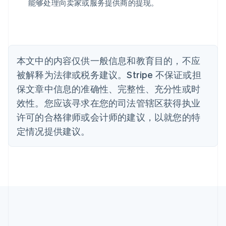
能够处理向卖家或服务提供商的提现。
English
比利时
Nederlands
Français
Deutsch
English
波兰
English
丹麦
本文中的内容仅供一般信息和教育目的，不应
English
被解释为法律或税务建议。Stripe 不保证或担
德国
保文章中信息的准确性、完整性、充分性或时
Deutsch
English
法国
效性。您应该寻求在您的司法管辖区获得执业
Français
English
许可的合格律师或会计师的建议，以就您的特
芬兰
定情况提供建议。
English
Svenska
荷兰
Nederlands
English
加拿大
English
Français
捷克
English
克罗地亚
English
Italiano
拉脱维亚