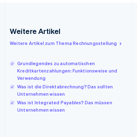
Griechenland
English
Indien
English
Weitere Artikel
Irland
English
Italien
Weitere Artikel zum Thema Rechnungsstellung
Italiano
English
Japan
日本語
English
Grundlegendes zu automatischen
Kanada
Kreditkartenzahlungen: Funktionsweise und
English
Français
Verwendung
Kroatien
English
Italiano
Was ist die Direktabrechnung? Das sollten
Lettland
Unternehmen wissen
English
Was ist Integrated Payables? Das müssen
Liechtenstein
Unternehmen wissen
Deutsch
English
Litauen
English
Luxemburg
Français
Deutsch
English