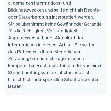
allgemeinen Informations- und
Australien
Bildungszwecken und sollte nicht als Rechts-
English
Belgien
oder Steuerberatung interpretiert werden.
Nederlands
Français
Deutsch
English
Stripe übernimmt keine Gewähr oder Garantie
Brasilien
für die Richtigkeit, Vollständigkeit,
Português
English
Bulgarien
Angemessenheit oder Aktualität der
English
Informationen in diesem Artikel. Sie sollten
Dänemark
English
den Rat eines in Ihrem steuerlichen
Deutschland
Zuständigkeitsbereich zugelassenen
Deutsch
English
Estland
kompetenten Rechtsbeistands oder von einer
English
Steuerberatungsstelle einholen und sich
Festlandchina
hinsichtlich Ihrer speziellen Situation beraten
简体中文
English
Finnland
lassen.
English
Svenska
Frankreich
Français
English
Gibraltar
English