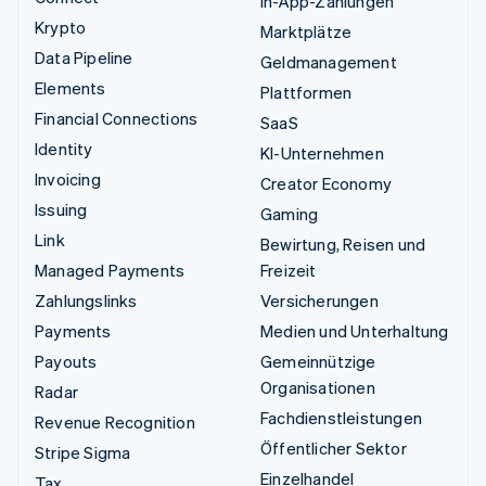
In-App-Zahlungen
Krypto
Marktplätze
Data Pipeline
Geldmanagement
Elements
Plattformen
Financial Connections
SaaS
Identity
KI-Unternehmen
Invoicing
Creator Economy
Issuing
Gaming
Link
Bewirtung, Reisen und
Managed Payments
Freizeit
Zahlungslinks
Versicherungen
Payments
Medien und Unterhaltung
Payouts
Gemeinnützige
Organisationen
Radar
Fachdienstleistungen
Revenue Recognition
Öffentlicher Sektor
Stripe Sigma
Einzelhandel
Tax