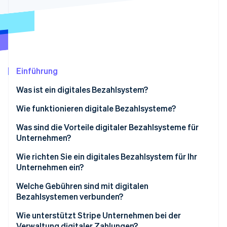
Betrugsprävention
Ecosystem
Atlas
Start-up-Gründung
Partner
Stripe App-Marktplatz
Climate
CO₂-Entnahme
Identity
Einführung
Online-Identitätsprüfung
Was ist ein digitales Bezahlsystem?
Wie funktionieren digitale Bezahlsysteme?
Was sind die Vorteile digitaler Bezahlsysteme für
Stripe-Sessions 2026
Unternehmen?
Erfahren Sie, wie Stripe Lösungen für die Wirtschaft
Jetzt ansehen
Wie richten Sie ein digitales Bezahlsystem für Ihr
Unternehmen ein?
Welche Gebühren sind mit digitalen
Bezahlsystemen verbunden?
Wie unterstützt Stripe Unternehmen bei der
Verwaltung digitaler Zahlungen?