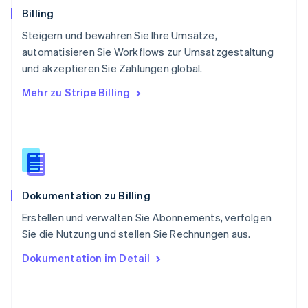
Schweiz
Billing
Deutsch
Français
Italiano
English
Steigern und bewahren Sie Ihre Umsätze,
Singapur
English
简体中文
automatisieren Sie Workflows zur Umsatzgestaltung
Slowakei
und akzeptieren Sie Zahlungen global.
English
Mehr zu Stripe Billing
Slowenien
English
Italiano
Sonderverwaltungsregion Hongkong,
China
English
简体中文
Spanien
Español
English
Dokumentation zu Billing
Thailand
ไทย
English
Erstellen und verwalten Sie Abonnements, verfolgen
Tschechische Republik
Sie die Nutzung und stellen Sie Rechnungen aus.
English
Ungarn
Dokumentation im Detail
English
Vereinigte Arabische Emirate
English
Vereinigte Staaten