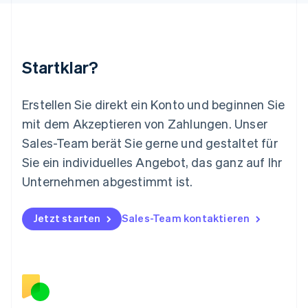
Malaysia
English
简体中文
Malta
English
Startklar?
Mexiko
Español
English
Neuseeland
Erstellen Sie direkt ein Konto und beginnen Sie
English
mit dem Akzeptieren von Zahlungen. Unser
Niederlande
Nederlands
English
Sales-Team berät Sie gerne und gestaltet für
Norwegen
Sie ein individuelles Angebot, das ganz auf Ihr
English
Österreich
Unternehmen abgestimmt ist.
Deutsch
English
Polen
Jetzt starten
Sales-Team kontaktieren
English
Portugal
Português
English
Rumänien
English
Schweden
Svenska
English