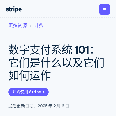
更多资源
计费
按企业阶段
文档
学习
支付
营收
资金管
平台
理
易市
大型企业
Stripe 文档
博客
Payments
Billing
初创企业
API 参考文档
客户案例
数字支付系统 101：
在线支付
经常性收入
Global
Conn
库与 SDK
指南
Payment links
Metronome
Payouts
Stripe Apps
按用量计费
平台
它们是什么以及它们
无代码支付
Subscriptions
向第三
按应用场景
Checkout
方打款
支持
预构建支付界
订阅管理
如何运作
指南
智能体商务
面
Invoicing
加密货币
获取支持
一次性或定期
Elements
电子商务
接受线上付款
管理支持方案
灵活的 UI 组件
账单
嵌入式金融
实施预建结账流程
专业服务
支付方式
Tax
开始使用 Stripe
财务自动化
构建平台或交易市场
Access to
销售税和增值
全球化企业
管理订阅
125+
税自动化
应用内支付
提供按用量计费
Authorization
Revenue
最后更新日期：2025 年 2 月 6 日
交易市场
发行稳定币支持的支付卡
Boost
Recognition
公司
资金管理
使用代理预配和管理服务
支付成功率优
会计自动化
平台