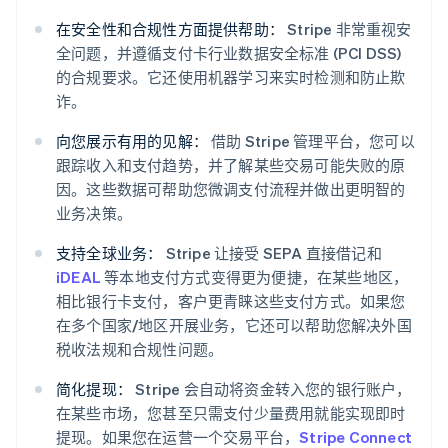
在安全性和合规性方面提供帮助：
Stripe 非常重视安
全问题，并遵循支付卡行业数据安全标准 (PCI DSS)
的合规要求。它还使用机器学习来实时检测和防止欺
诈。
向您展示有用的见解：
借助 Stripe 管理平台，您可以
跟踪收入和支付趋势，并了解某些交易可能失败的原
因。这些数据可帮助您微调支付流程并做出更明智的
阿联酋
业务决策。
English
爱尔兰
支持全球业务：
Stripe 让接受 SEPA 直接借记和
English
iDEAL
等本地支付方式变得更为便捷，在某些地区，
爱沙尼亚
相比银行卡支付，客户更青睐这些支付方式。如果您
English
在多个国家/地区开展业务，它还可以帮助您解决外国
奥地利
税收法规和合规性问题。
Deutsch
English
澳大利亚
简化提现：
Stripe 会自动将资金转入您的银行账户，
English
巴西
在某些市场，您甚至只需支付少量费用就能实现即时
Português
English
提现。如果您在运营一个交易平台，
Stripe Connect