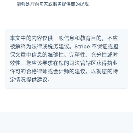
保加利亚
能够处理向卖家或服务提供商的提现。
English
比利时
Nederlands
Français
Deutsch
English
波兰
English
丹麦
本文中的内容仅供一般信息和教育目的，不应
English
被解释为法律或税务建议。Stripe 不保证或担
德国
保文章中信息的准确性、完整性、充分性或时
Deutsch
English
法国
效性。您应该寻求在您的司法管辖区获得执业
Français
English
许可的合格律师或会计师的建议，以就您的特
芬兰
定情况提供建议。
English
Svenska
荷兰
Nederlands
English
加拿大
English
Français
捷克
English
克罗地亚
English
Italiano