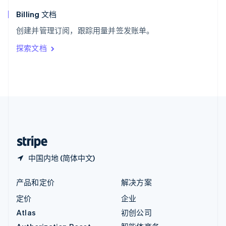
匈牙利
English
Billing 文档
意大利
创建并管理订阅，跟踪用量并签发账单。
Italiano
English
印度
探索文档
English
英国
English
直布罗陀
English
中国内地
简体中文
English
中国香港特别行政区
English
简体中文
中国内地 (简体中文)
产品和定价
解决方案
定价
企业
Atlas
初创公司