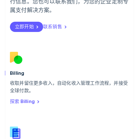
行信息。您也可以联系我们，为您的企业定制专
日本
日本語
English
属支付解决方案。
瑞典
Svenska
English
瑞士
立即开始
联系销售
Deutsch
Français
Italiano
English
塞浦路斯
English
斯洛伐克
English
斯洛文尼亚
English
Italiano
Billing
泰国
ไทย
English
收取并留住更多收入，自动化收入管理工作流程，并接受
希腊
全球付款。
English
探索 Billing
西班牙
Español
English
新加坡
English
简体中文
新西兰
English