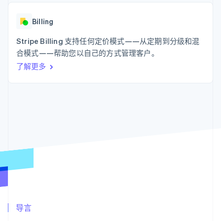
化
Stripe Sigma
产品路线图
SaaS
自定义报告
Link
Sessions 年度大会
加速结账
Data Pipeline
Billing
招聘
数据同步
资源
新闻编辑室
Stripe Billing 支持任何定价模式——从定期到分级和混
Stripe Press
按行业
应用程序集成
合模式——帮助您以自己的方式管理客户。
代码示例
了解更多
AI 企业
开发者博客
更多
创作者经济
API 状态
联系
Product roadmap
游戏
了解未来规划
酒店、旅游与休闲
联系销售
保险
Radar
成为合作伙伴
媒体与娱乐
欺诈防范
非营利组织
Atlas
专业服务
初创企业注册
公共部门
零售
Climate
碳移除
生态系统
合作伙伴
导言
Stripe App Marketplace
Stripe Sessions 2026