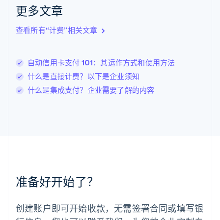
拉脱维亚
更多文章
English
立陶宛
查看所有“计费”相关文章
English
列支敦士登
Deutsch
English
卢森堡
自动信用卡支付 101：其运作方式和使用方法
Français
Deutsch
English
什么是直接计费？以下是企业须知
罗马尼亚
什么是集成支付？企业需要了解的内容
English
马尔他
English
马来西亚
English
简体中文
美国
English
Español
简体中文
墨西哥
Español
English
准备好开始了？
挪威
English
葡萄牙
创建账户即可开始收款，无需签署合同或填写银
Português
English