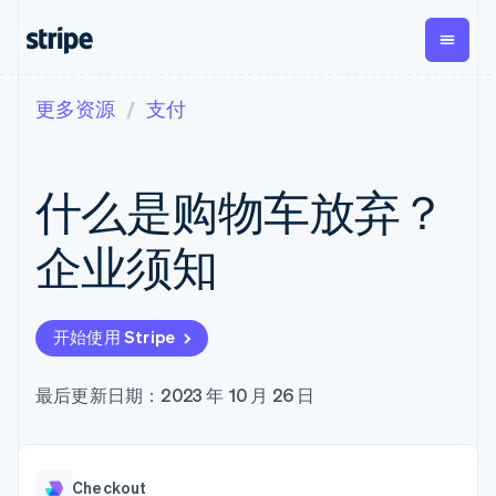
更多资源
支付
按企业阶段
文档
学习
支付
营收
资金管
平台
理
易市
大型企业
Stripe 文档
博客
Payments
Billing
初创企业
API 参考文档
客户案例
什么是购物车放弃？
在线支付
经常性收入
Global
Conn
库与 SDK
指南
Payment links
Metronome
Payouts
Stripe Apps
按用量计费
平台
企业须知
无代码支付
Subscriptions
向第三
按应用场景
Checkout
方打款
支持
预构建支付界
订阅管理
Crypto
指南
智能体商务
面
Invoicing
钱包、
加密货币
获取支持
一次性或定期
Elements
开始使用 Stripe
稳定币
电子商务
接受线上付款
托管支持方案
灵活的 UI 组件
账单
发行和
嵌入式金融
实施预置结账流程
专业服务
Payment
Tax
发卡基
财务自动化
构建平台或交易市场
最后更新日期：2023 年 10 月 26 日
methods
销售税和增值
础设施
全球化企业
管理订阅
接入 125+ 种支
税自动化
应用内支付
提供按用量计费
付方式
Revenue
交易市场
发行稳定币支持的支付卡
Terminal
Recognition
公司
资金管理
通过智能体配置和管理服
线下支付
会计自动化
Checkout
平台
务