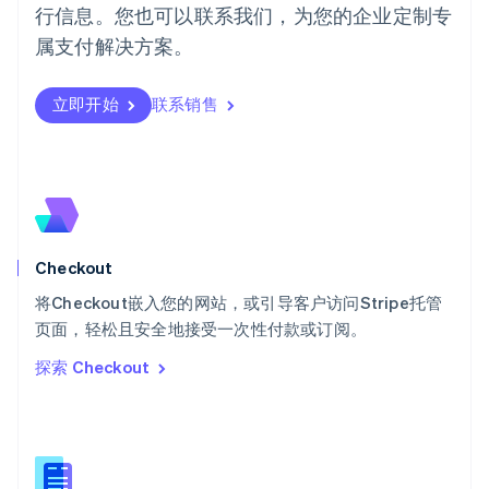
行信息。您也可以联系我们，为您的企业定制专
Português
English
日本
属支付解决方案。
日本語
English
瑞典
立即开始
联系销售
Svenska
English
瑞士
Deutsch
Français
Italiano
English
塞浦路斯
English
斯洛伐克
English
斯洛文尼亚
Checkout
English
Italiano
将Checkout嵌入您的网站，或引导客户访问Stripe托管
泰国
ไทย
English
页面，轻松且安全地接受一次性付款或订阅。
希腊
探索 Checkout
English
西班牙
Español
English
新加坡
English
简体中文
新西兰