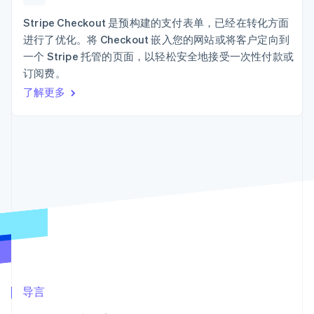
Authorization
Stripe Sigma
产品路线图
SaaS
Boost
自定义报告
Sessions 年度大会
Stripe Checkout 是预构建的支付表单，已经在转化方面
支付成功率优
Data Pipeline
招聘
进行了优化。将 Checkout 嵌入您的网站或将客户定向到
化
数据同步
资讯中心
Link
资源
一个 Stripe 托管的页面，以轻松安全地接受一次性付款或
Stripe Press
加速结账
按行业
订阅费。
应用集成
了解更多
AI 企业
代码示例
创作者经济
开发者博客
联系
游戏
API 状态
更多
酒店、旅游与休闲
联系销售
Product roadmap
保险
成为合作伙伴
了解未来规划
媒体与娱乐
非营利组织
Radar
专业服务
欺诈防范
公共部门
Atlas
零售
初创企业注册
Climate
碳移除
生态系统
合作伙伴
导言
Stripe App Marketplace