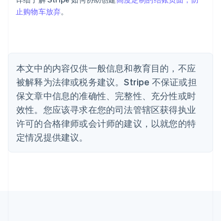
Português
English
止购物车放弃
。
保加利亚
English
比利时
Nederlands
Français
Deutsch
English
波兰
本文中的内容仅供一般信息和教育目的，不应
English
丹麦
被解释为法律或税务建议。Stripe 不保证或担
English
保文章中信息的准确性、完整性、充分性或时
德国
效性。您应该寻求在您的司法管辖区获得执业
Deutsch
English
法国
许可的合格律师或会计师的建议，以就您的特
Français
English
定情况提供建议。
芬兰
English
Svenska
荷兰
Nederlands
English
加拿大
English
Français
捷克
English
克罗地亚