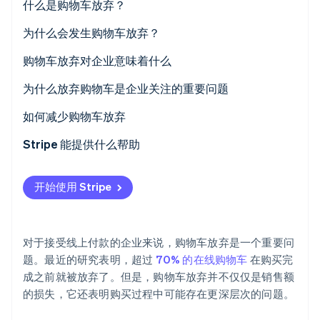
什么是购物车放弃？
Stripe Sessions 2026
为什么会发生购物车放弃？
了解 Stripe 如何为 AI 构建经济基础设施。
立即观看
购物车放弃对企业意味着什么
为什么放弃购物车是企业关注的重要问题
如何减少购物车放弃
解决意外成本问题
Stripe 能提供什么帮助
简化结账流程
开始使用 Stripe
处理强制创建账户
扩展支付方式
对于接受线上付款的企业来说，购物车放弃是一个重要问
提升安全措施
题。最近的研究表明，超过
70% 的在线购物车
在购买完
成之前就被放弃了。但是，购物车放弃并不仅仅是销售额
优化网站性能
的损失，它还表明购买过程中可能存在更深层次的问题。
明确退货政策