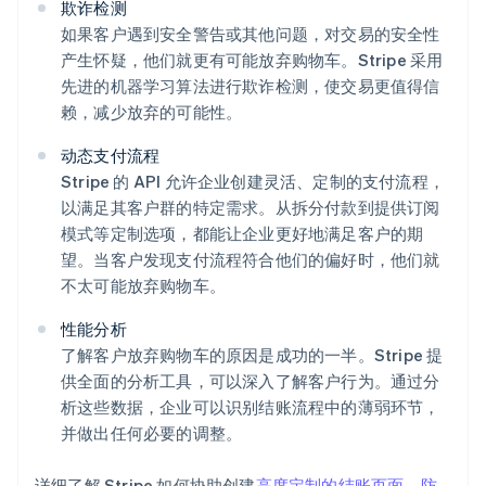
欺诈检测
如果客户遇到安全警告或其他问题，对交易的安全性
产生怀疑，他们就更有可能放弃购物车。Stripe 采用
先进的机器学习算法进行欺诈检测，使交易更值得信
赖，减少放弃的可能性。
动态支付流程
Stripe 的 API 允许企业创建灵活、定制的支付流程，
以满足其客户群的特定需求。从拆分付款到提供订阅
模式等定制选项，都能让企业更好地满足客户的期
望。当客户发现支付流程符合他们的偏好时，他们就
阿联酋
不太可能放弃购物车。
English
爱尔兰
性能分析
English
爱沙尼亚
了解客户放弃购物车的原因是成功的一半。Stripe 提
English
供全面的分析工具，可以深入了解客户行为。通过分
奥地利
析这些数据，企业可以识别结账流程中的薄弱环节，
Deutsch
English
并做出任何必要的调整。
澳大利亚
English
巴西
详细了解 Stripe 如何协助创建
高度定制的结账页面，防