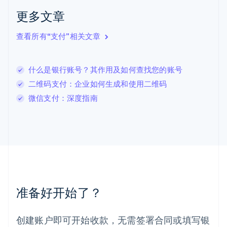
English
Italiano
更多文章
拉脱维亚
English
查看所有“支付”相关文章
立陶宛
English
列支敦士登
什么是银行账号？其作用及如何查找您的账号
Deutsch
English
卢森堡
二维码支付：企业如何生成和使用二维码
Français
Deutsch
English
微信支付：深度指南
罗马尼亚
English
马尔他
English
马来西亚
English
简体中文
美国
English
Español
简体中文
墨西哥
准备好开始了？
Español
English
挪威
English
创建账户即可开始收款，无需签署合同或填写银
葡萄牙