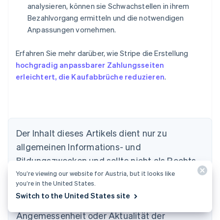
analysieren, können sie Schwachstellen in ihrem
Bezahlvorgang ermitteln und die notwendigen
Anpassungen vornehmen.
Erfahren Sie mehr darüber, wie Stripe die Erstellung
hochgradig anpassbarer Zahlungsseiten
erleichtert, die Kaufabbrüche reduzieren
.
Der Inhalt dieses Artikels dient nur zu
allgemeinen Informations- und
Bildungszwecken und sollte nicht als Rechts-
Australien
oder Steuerberatung interpretiert werden.
English
You’re viewing our website for Austria, but it looks like
Belgien
you’re in the United States.
Stripe übernimmt keine Gewähr oder Garantie
Nederlands
Français
Deutsch
English
Switch to the United States site
für die Richtigkeit, Vollständigkeit,
Brasilien
Português
English
Angemessenheit oder Aktualität der