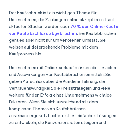
Zahlungsoptionen erweitern
Der Kaufabbruch ist ein wichtiges Thema für
Sicherheitsmaßnahmen erweitern
Unternehmen, die Zahlungen online akzeptieren. Laut
aktuellen Studien werden über
70 % der Online-Käufe
Website-Performance optimieren
vor Kaufabschluss abgebrochen
. Bei Kaufabbrüchen
Rückgaberichtlinien verdeutlichen
geht es aber nicht nur um verlorenen Umsatz. Sie
weisen auf tiefergehende Probleme mit dem
Bestand effektiv verwalten
Kaufprozess hin.
Unternehmen mit Online-Verkauf müssen die Ursachen
und Auswirkungen von Kaufabbrüchen ermitteln. Sie
geben Aufschluss über die Kundenerfahrung, die
Vertrauenswürdigkeit, die Preisstrategien und viele
weitere für den Erfolg eines Unternehmens wichtige
Faktoren. Wenn Sie sich ausreichend mit dem
komplexen Thema von Kaufabbrüchen
auseinandergesetzt haben, ist es einfacher, Lösungen
zu entwickeln, die Konversionsraten steigern und