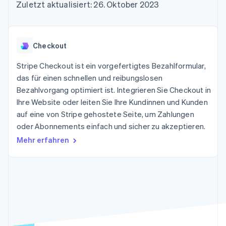
Data Pipeline
Zuletzt aktualisiert: 26. Oktober 2023
Geldmanagement
Marktplatz auf
Zugriff auf mehr als
Datensynchronisierung
Produkt-Roadmap
Plattformen
Grundlagen der
125
Stripe Sessions
SaaS
Abonnementverwaltung
Terminal
Karriere
Zahlungen vor Ort
Newsroom
So setzen Sie
Checkout
Authorization
Stripe Press
nutzungsbasierte
Boost
Abrechnung um
Stripe Checkout ist ein vorgefertigtes Bezahlformular,
Nach Branche
Optimierung der
Stablecoin-gestützte
Autorisierungsraten
das für einen schnellen und reibungslosen
Karten ausgeben: So
Link
KI-Unternehmen
Kontakt
geht´s
Bezahlvorgang optimiert ist. Integrieren Sie Checkout in
Beschleunigter
Creator Economy
Bereitstellung und
Ihre Website oder leiten Sie Ihre Kundinnen und Kunden
Bezahlvorgang
Gaming
Verwaltung von
Sales-Team
auf eine von Stripe gehostete Seite, um Zahlungen
Financial
Bewirtung, Reisen und
Diensten mit Agenten
kontaktieren
Connections
Freizeit
oder Abonnements einfach und sicher zu akzeptieren.
Partner werden
Verbundene
Versicherungen
Mehr erfahren
Medien und
Finanzdaten
Unterhaltung
Ressourcen
Gemeinnützige
Organisationen
Fachdienstleistungen
App-Integrationen
Mehr
Öffentlicher Sektor
Code-Beispiele
Product roadmap
Einzelhandel
Entwickler-Blog
Ausblick
API-Status
Radar