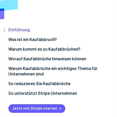
Betrugsprävention
Ecosystem
Atlas
Start-up-Gründung
Partner
Stripe App-Marktplatz
Climate
CO₂-Entnahme
Einführung
Identity
Was ist ein Kaufabbruch?
Online-Identitätsprüfung
Warum kommt es zu Kaufabbrüchen?
Worauf Kaufabbrüche hinweisen können
Warum Kaufabbrüche ein wichtiges Thema für
Stripe-Sessions 2026
Unternehmen sind
Erfahren Sie, wie Stripe Lösungen für die Wirts
Jetzt ansehen
So reduzieren Sie Kaufabbrüche
Unerwartete Kosten bearbeiten
So unterstützt Stripe Unternehmen
Bezahlvorgang vereinfachen
Jetzt mit Stripe starten
Obligatorische Kontoerstellung bearbeiten