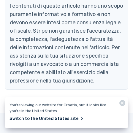
Austria
I contenuti di questo articolo hanno uno scopo
Deutsch
English
puramente informativo e formativo e non
Belgio
devono essere intesi come consulenza legale
Nederlands
Français
Deutsch
English
Brasile
o fiscale. Stripe non garantisce l'accuratezza,
Português
English
la completezza, l'adeguatezza o l'attualità
Bulgaria
English
delle informazioni contenute nell'articolo. Per
Canada
assistenza sulla tua situazione specifica,
English
Français
Cina continentale
rivolgiti a un avvocato o a un commercialista
简体中文
English
competente e abilitato all'esercizio della
Cipro
professione nella tua giurisdizione.
English
Croazia
English
Italiano
Danimarca
English
You’re viewing our website for Croatia, but it looks like
Emirati Arabi Uniti
you’re in the United States.
English
Switch to the United States site
Estonia
English