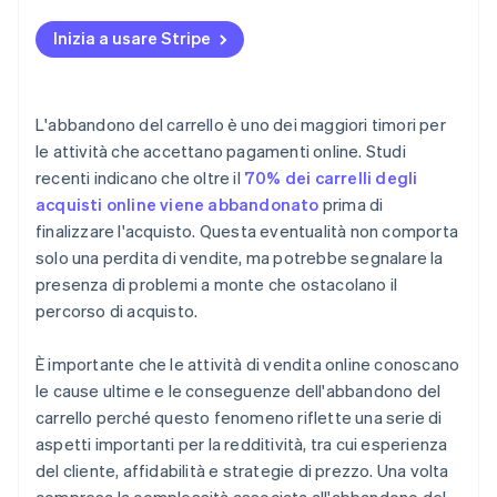
Semplifica la procedura di pagamento
Inizia a usare Stripe
Gestisci l’obbligo di creare un account
Amplia le opzioni di pagamento
L'abbandono del carrello è uno dei maggiori timori per
Rafforza le misure di sicurezza
le attività che accettano pagamenti online. Studi
recenti indicano che oltre il
70% dei carrelli degli
Ottimizza le prestazioni del sito web
acquisti online viene abbandonato
prima di
Esponi in modo chiaro le politiche di reso
finalizzare l'acquisto. Questa eventualità non comporta
solo una perdita di vendite, ma potrebbe segnalare la
Gestisci le scorte in modo efficace
presenza di problemi a monte che ostacolano il
percorso di acquisto.
È importante che le attività di vendita online conoscano
le cause ultime e le conseguenze dell'abbandono del
carrello perché questo fenomeno riflette una serie di
aspetti importanti per la redditività, tra cui esperienza
del cliente, affidabilità e strategie di prezzo. Una volta