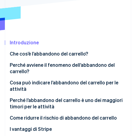
Scopri cosa ti aspetta
Radar
Ecosistema
Prevenzione delle frodi
Partner
Atlas
Stripe App Marketplace
Costituzione di start-up
Introduzione
Climate
Rimozione del carbonio
Che cos’è l’abbandono del carrello?
Identity
Verifica online dell'identità
Perché avviene il fenomeno dell’abbandono del
carrello?
Cosa può indicare l’abbandono del carrello per le
attività
Stripe Sessions 2026
Perché l’abbandono del carrello è uno dei maggiori
Scopri come Stripe sta costruendo l'infrastruttura economi
timori per le attività
Guarda ora
Come ridurre il rischio di abbandono del carrello
Risolvi il problema dei costi imprevisti
I vantaggi di Stripe