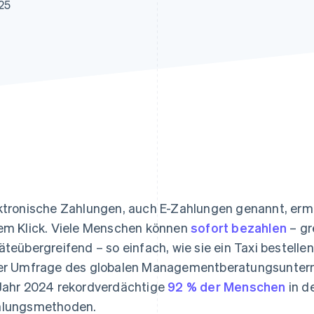
ung
25
ktronische Zahlungen, auch E-Zahlungen genannt, ermö
em Klick. Viele Menschen können
sofort bezahlen
– gr
äteübergreifend – so einfach, wie sie ein Taxi bestell
er Umfrage des globalen Managementberatungsunter
Jahr 2024 rekordverdächtige
92 % der Menschen
in d
lungsmethoden.