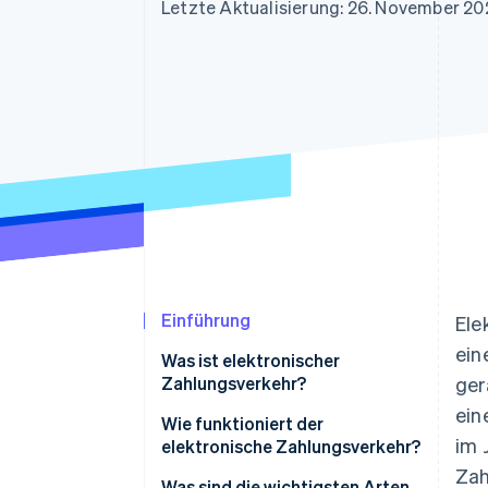
Optimierung der
Datensynchronisier
Letzte Aktualisierung: 26. November 20
Autorisierungsraten
Link
Beschleunigter Bezahlvorgang
Financial Connections
Verbundene Finanzdaten
Einführung
Ele
ein
Was ist elektronischer
Zahlungsverkehr?
ger
ein
Wie funktioniert der
im 
elektronische Zahlungsverkehr?
Zah
Was sind die wichtigsten Arten