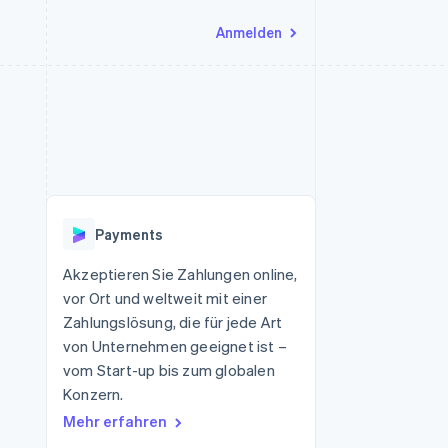
Anmelden
Ressourcen
Ecosystem
Kontakt
nd Marktplätze
Mehr
App-Integrationen
Partner
Sales-Team kontaktieren
Product roadmap
Code-Beispiele
Stripe App-Marktplatz
Partner werden
Ausblick
 Plattformen
Entwickler-Blog
 platforms
eit
API-Status
Radar
Betrugsprävention
eistungen
Payments
Atlas
onen
virtuelle Karten
Start-up-Gründung
Akzeptieren Sie Zahlungen online,
vor Ort und weltweit mit einer
Climate
CO₂-Entnahme
Zahlungslösung, die für jede Art
von Unternehmen geeignet ist –
Identity
Online-Identitätsprüfung
vom Start-up bis zum globalen
Konzern.
Mehr erfahren