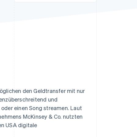
Stripe-Sessions 2026
Erfahren Sie, wie Stripe
Lösungen für die
Wirtschaftsinfrastruktur
für KI aufbaut.
Jetzt ansehen
glichen den Geldtransfer mit nur
enzüberschreitend und
en oder einen Song streamen. Laut
nehmens McKinsey & Co. nutzten
en USA digitale