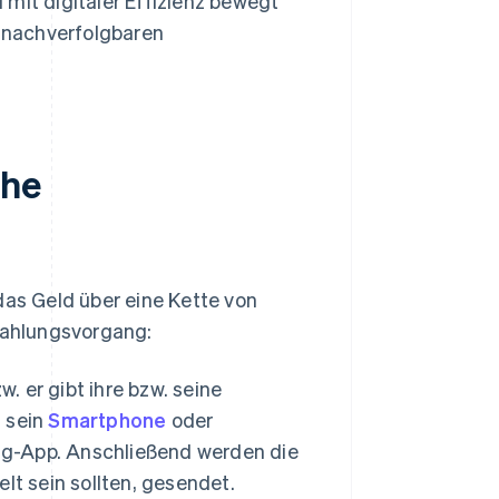
mit digitaler Effizienz bewegt
r nachverfolgbaren
che
das Geld über eine Kette von
 Zahlungsvorgang:
w. er gibt ihre bzw. seine
. sein
Smartphone
oder
ing-App. Anschließend werden die
lt sein sollten, gesendet.