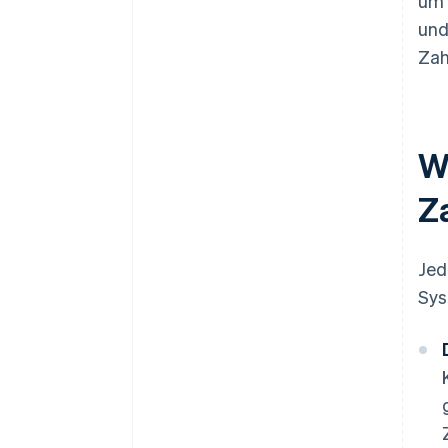
um 
und
Zah
W
Z
Jed
Sys