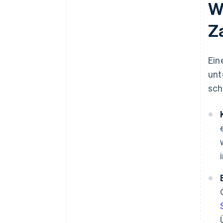
W
Z
Ein
unt
sch