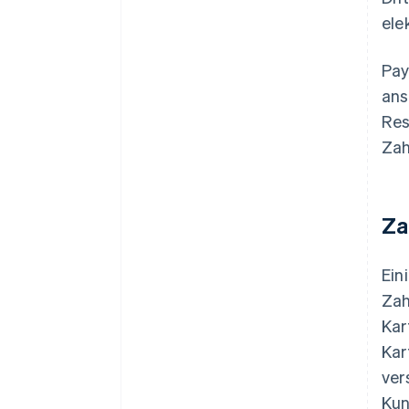
ele
Pay
ans
Res
Zah
Za
Ein
Zah
Kar
Kar
ver
Kun