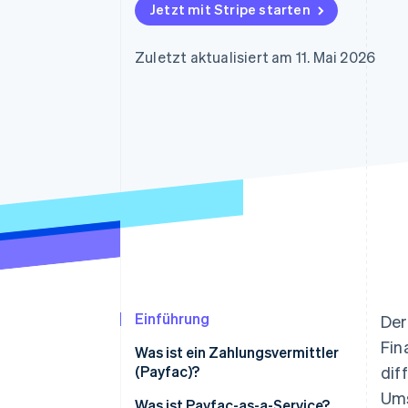
Optimierung der
Datensynchronisier
Jetzt mit Stripe starten
Autorisierungsraten
Link
Beschleunigter Bezahlvorgang
Zuletzt aktualisiert am 11. Mai 2026
Financial Connections
Verbundene Finanzdaten
Einführung
Der
Fin
Was ist ein Zahlungsvermittler
(Payfac)?
dif
Ums
Was ist Payfac-as-a-Service?