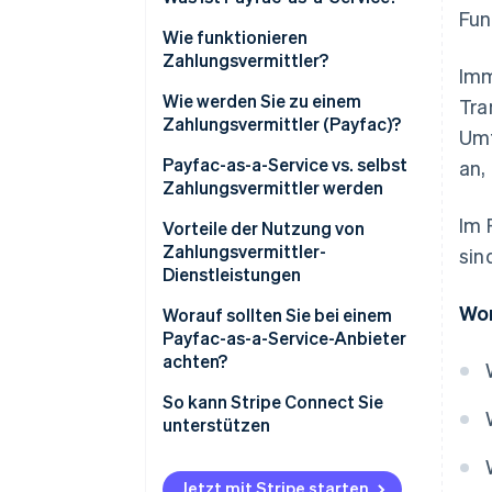
Fun
Zahlungsvermittler vs. ISO
Wie funktionieren
Zahlungsvermittler?
Imm
Zahlungsvermittler vs.
Zahlungsaggregator
Wie werden Sie zu einem
Tra
Zahlungsvermittler (Payfac)?
Umf
Payfac-as-a-Service vs. selbst
an,
Zahlungsvermittler werden
Im 
Vorteile der Nutzung von
Zahlungsvermittler-
sin
Dienstleistungen
Wor
Neue Umsatzquelle aus
Worauf sollten Sie bei einem
Zahlungen erschließen
Payfac-as-a-Service-Anbieter
achten?
Starke Zahlungssicherheit bei
schnellerer Abwicklung
So kann Stripe Connect Sie
unterstützen
Weniger Fachkenntnisse,
weniger operativer Aufwand
und weniger Wartung
Jetzt mit Stripe starten