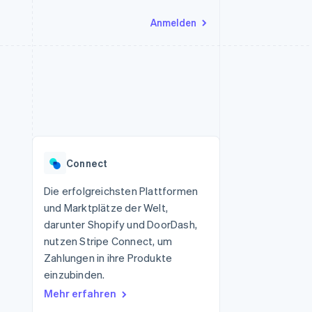
Anmelden
Ressourcen
Ecosystem
Kontakt
nd Marktplätze
Mehr
App-Integrationen
Partner
Sales-Team kontaktieren
Product roadmap
Code-Beispiele
Stripe App-Marktplatz
Partner werden
Ausblick
 Plattformen
Entwickler-Blog
eit
API-Status
Radar
Betrugsprävention
Connect
Atlas
onen
Start-up-Gründung
Die erfolgreichsten Plattformen
und Marktplätze der Welt,
Climate
CO₂-Entnahme
darunter Shopify und DoorDash,
nutzen Stripe Connect, um
Identity
Online-Identitätsprüfung
Zahlungen in ihre Produkte
einzubinden.
Mehr erfahren