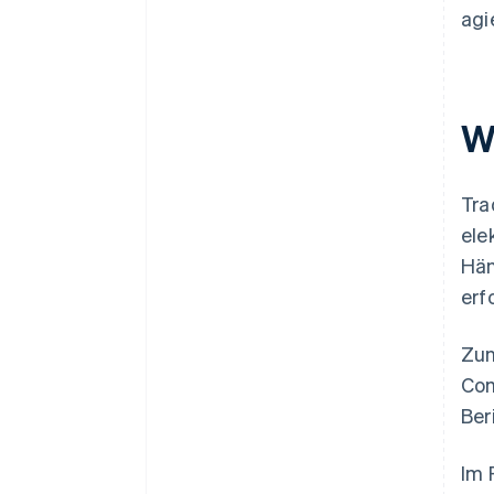
agi
W
Tra
ele
Hän
erf
Zun
Com
Ber
Im 