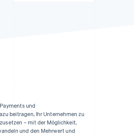
Stripe-Sessions 2026
Erfahren Sie, wie Stripe
Lösungen für die
Wirtschaftsinfrastruktur
für KI aufbaut.
Jetzt ansehen
d Payments und
dazu beitragen, Ihr Unternehmen zu
zusetzen – mit der Möglichkeit,
erwandeln und den Mehrwert und