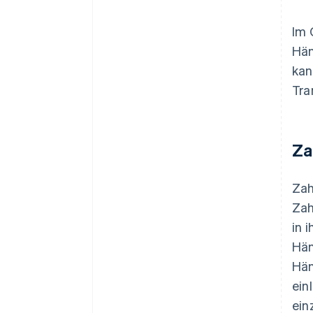
Im 
Hän
kan
Tra
Za
Zah
Zah
in 
Hän
Hän
ein
ein