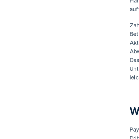
Hän
auf
Zah
Bet
Akt
Abw
Das
Unt
lei
W
Pay
Dri