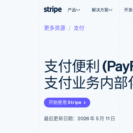
产品
解决方案
开发
更多资源
支付
按企业阶段
文档
学习
按应用场
支持
支付
营收
大型企业
Stripe 文档
博客
智能体
获取支
Payments
Billing
初创企业
API 参考文档
客户案例
加密货
托管支
在线支付
经常性收入
库与 SDK
指南
电子商
专业服
Payment links
Metronome
Stripe Apps
支付便利 (Pay
嵌入式
无代码支付
按用量计费
财务自
Checkout
Subscriptions
全球化
预构建支付界面
订阅管理
应用内
支付业务内部
Elements
Invoicing
交易市
灵活的 UI 组件
一次性或定期账单
资金管
支付方式
Tax
平台
支持 125 种以上
销售税和增值税自动
SaaS
Authorization Boost
Revenue Recogniti
开始使用 Stripe
支付成功率优化
会计自动化
Link
Stripe Sigma
加速结账
自定义报告
最后更新日期：2026 年 5 月 11 日
Data Pipeline
数据同步