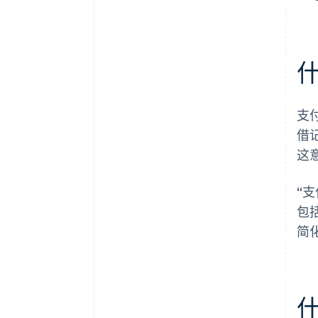
什
支
借
这
“
包
简