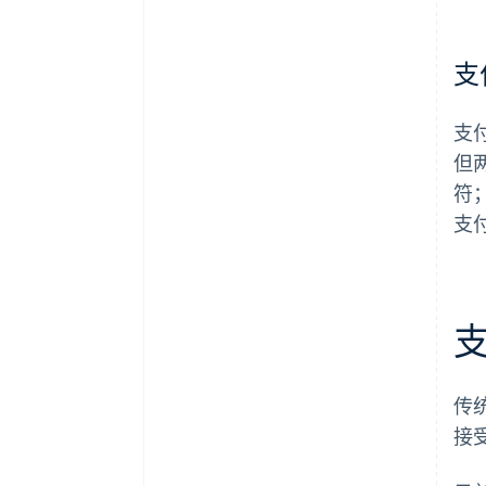
支
支
但
符
支
传
接