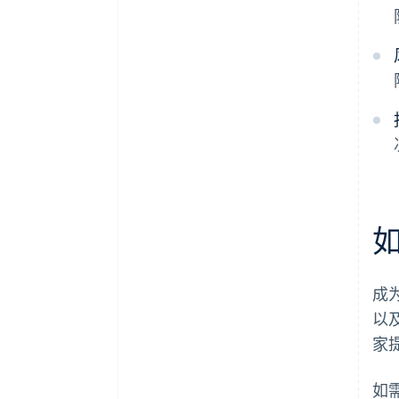
成
以
家
如