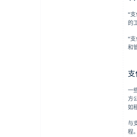
“
的
“
和
支
一
方
如
与
程