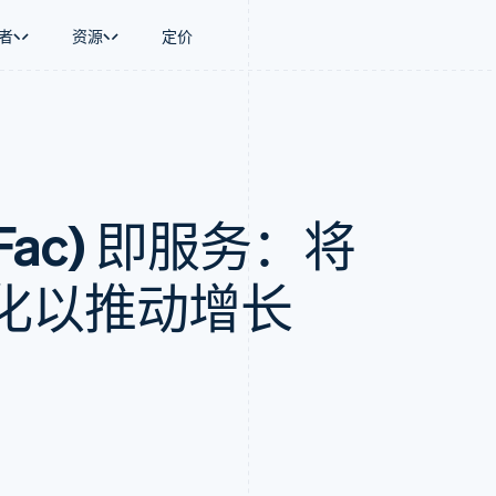
者
资源
定价
景
指南
按行业
公司
资金管理
平台和交易市
商务
持
接受线上付款
AI 企业
产品路线图
Global Payouts
Connect
币
持方案
实施预置结账流程
创作者经济
Sessions 年度大会
向第三方打款
平台支付
务
务
构建平台或交易市场
游戏
招聘
Fac) 即服务：将
金融
管理订阅
酒店、旅游与休闲
资讯中心
动化
提供按用量计费
保险
Stripe Press
企业
发行稳定币支持的支付卡
媒体与娱乐
支付
通过智能体配置和管理服务
非营利组织
化以推动增长
场
专业服务
理
公共部门
零售
化
on