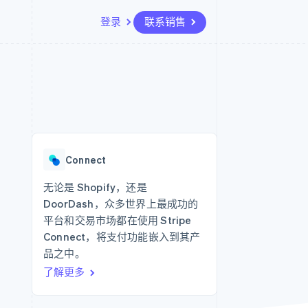
登录
联系销售
资源
生态系统
联系
场
更多
应用集成
合作伙伴
联系销售
Product roadmap
代码示例
Stripe App Marketplace
成为合作伙伴
了解未来规划
开发者博客
API 状态
Radar
欺诈防范
Connect
Atlas
初创企业注册
无论是 Shopify，还是
DoorDash，众多世界上最成功的
Climate
碳移除
平台和交易市场都在使用 Stripe
Connect，将支付功能嵌入到其产
品之中。
了解更多