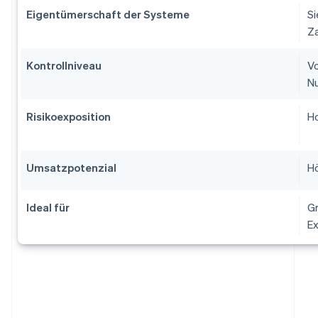
Eigentümerschaft der Systeme
Si
Za
Kontrollniveau
Vo
Nu
Risikoexposition
Ho
Umsatzpotenzial
Hö
Ideal für
Gr
Ex