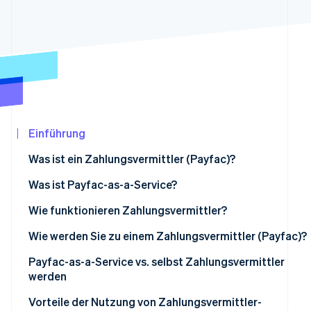
Betrugsprävention
Ecosystem
Atlas
Start-up-Gründung
Partner
Stripe App-Marktplatz
Climate
CO₂-Entnahme
Identity
Online-Identitätsprüfung
Einführung
Was ist ein Zahlungsvermittler (Payfac)?
Was ist Payfac-as-a-Service?
Stripe-Sessions 2026
Erfahren Sie, wie Stripe Lösungen für die Wir
Zahlungsvermittler vs. ISO
Wie funktionieren Zahlungsvermittler?
Jetzt ansehen
Zahlungsvermittler vs. Zahlungsaggregator
Wie werden Sie zu einem Zahlungsvermittler (Payfac)?
Payfac-as-a-Service vs. selbst Zahlungsvermittler
werden
Vorteile der Nutzung von Zahlungsvermittler-