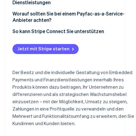
Dienstleistungen
Neue Umsatzquelle aus Zahlungen erschließen
Worauf sollten Sie bei einem Payfac-as-a-Service-
Anbieter achten?
Starke Zahlungssicherheit bei schnellerer Abwicklung
So kann Stripe Connect Sie unterstützen
Weniger Fachkenntnisse, weniger operativer Aufwand
und weniger Wartung
Jetzt mit Stripe starten
Der Besitz und die individuelle Gestaltung von Embedded
Payments und Finanzdienstleistungen innerhalb Ihres
Produkts können dazu beitragen, Ihr Unternehmen zu
differenzieren und als strategischen Wachstumshebel
einzusetzen – mit der Möglichkeit, Umsatz zu steigern,
Zahlungen in eine Profitquelle zu verwandeln und den
Mehrwert und Funktionalitätsumfang zu erweitern, den Sie
Kundinnen und Kunden bieten.