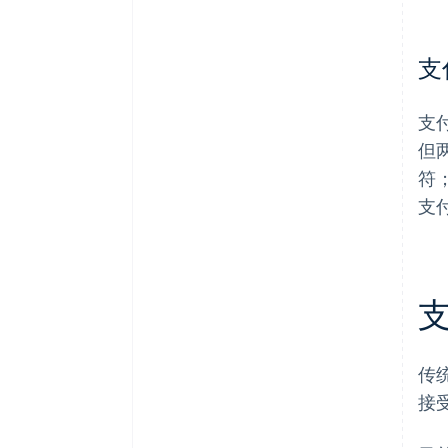
支
支
但
符
支
传
接