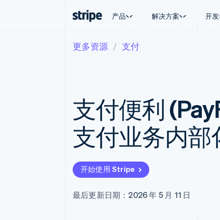
产品
解决方案
开发
更多资源
支付
按企业阶段
文档
学习
按应用场
支持
支付
营收
大型企业
Stripe 文档
博客
智能体
获取支
Payments
Billing
初创企业
API 参考文档
客户案例
加密货
托管支
在线支付
经常性收入
库与 SDK
指南
电子商
专业服
Managed Payments
Metronome
Stripe Apps
支付便利 (Pay
嵌入式
备案商家解决方案
按用量计费
财务自
Payment links
Subscriptions
全球化
无代码支付
订阅管理
应用内
支付业务内部
Checkout
Invoicing
交易市
预构建支付界面
一次性或定期账单
资金管
Elements
Tax
平台
灵活的 UI 组件
销售税和增值税自动
SaaS
支付方式
Revenue Recogniti
开始使用 Stripe
支持 125 种以上
会计自动化
Terminal
Stripe Sigma
线下支付
自定义报告
最后更新日期：2026 年 5 月 11 日
Authorization Boost
Data Pipeline
支付成功率优化
数据同步
Link