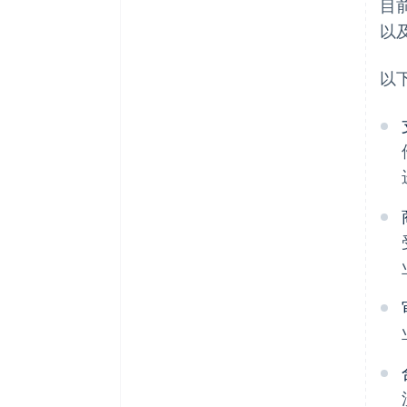
目
以
以