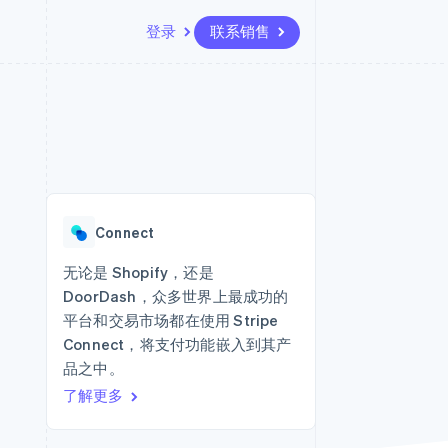
登录
联系销售
资源
生态系统
联系
场
更多
应用集成
合作伙伴
联系销售
Product roadmap
代码示例
Stripe App Marketplace
成为合作伙伴
了解未来规划
开发者博客
API 状态
Radar
欺诈防范
Connect
Atlas
初创企业注册
无论是 Shopify，还是
DoorDash，众多世界上最成功的
Climate
碳移除
平台和交易市场都在使用 Stripe
Connect，将支付功能嵌入到其产
品之中。
了解更多