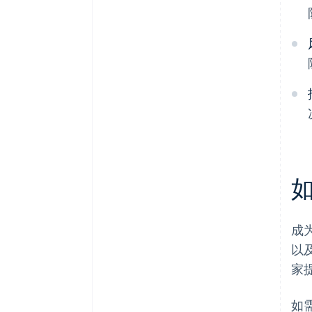
成
以
家
如