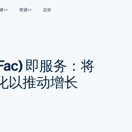
者
资源
定价
景
指南
按行业
公司
资金管理
平台和交易市
商务
持
接受线上付款
AI 企业
产品路线图
Global Payouts
Connect
币
持方案
实施预置结账流程
创作者经济
Sessions 年度大会
向第三方打款
平台支付
务
务
构建平台或交易市场
游戏
招聘
Crypto
Fac) 即服务：将
金融
管理订阅
酒店、旅游与休闲
资讯中心
钱包、稳定币发行和发卡基础设
动化
提供按用量计费
保险
Stripe Press
施
企业
发行稳定币支持的支付卡
媒体与娱乐
支付
通过智能体配置和管理服务
非营利组织
化以推动增长
场
专业服务
理
公共部门
零售
化
on