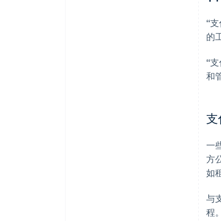
“
的
“
和
支
一
方
如
与
程