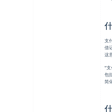
什
支
借
这
“
包
简