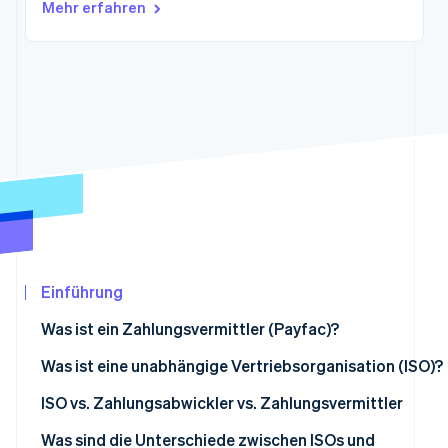
Betrugsprävention
Mehr erfahren
Ecosystem
Atlas
Start-up-Gründung
Partner
Stripe App-Marktplatz
Climate
CO₂-Entnahme
Identity
Online-Identitätsprüfung
Stripe-Sessions 2026
Erfahren Sie, wie Stripe Lösungen für die Wirtschaf
Einführung
Jetzt ansehen
Was ist ein Zahlungsvermittler (Payfac)?
Was ist eine unabhängige Vertriebsorganisation (ISO)?
ISO vs. Zahlungsabwickler vs. Zahlungsvermittler
Was sind die Unterschiede zwischen ISOs und