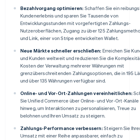
Bezahlvorgang optimieren:
Schaffen Sie ein reibung
Kundenerlebnis und sparen Sie Tausende von
Entwicklungsstunden mit vorgefertigten Zahlungs-
Nutzeroberflächen, Zugang zu über 125 Zahlungsmeth
und Link, einer von Stripe entwickelten Wallet.
Neue Märkte schneller erschließen:
Erreichen Sie Ku
und Kunden weltweit und reduzieren Sie die Komplexitä
Kosten der Verwaltung mehrerer Währungen mit
grenzüberschreitenden Zahlungsoptionen, die in 195 L
und über 135 Währungen verfügbar sind.
Online- und Vor-Ort-Zahlungen vereinheitlichen:
Sc
Sie Unified Commerce über Online- und Vor-Ort-Kanäle
hinweg, um Interaktionen zu personalisieren, Treue zu
belohnen und Ihren Umsatz zu steigern.
Zahlungs-Performance verbessern:
Steigern Sie Ihre
Umsatz mit einer Reihe anpassbarer, einfach zu