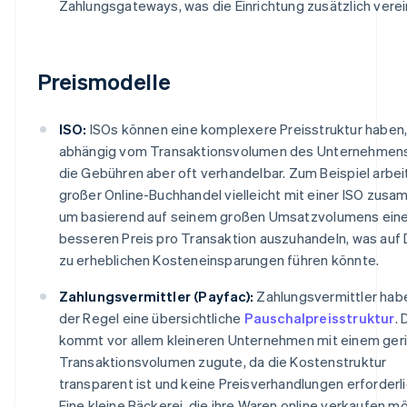
Zahlungsgateways, was die Einrichtung zusätzlich verei
Preismodelle
ISO:
ISOs können eine komplexere Preisstruktur haben
abhängig vom Transaktionsvolumen des Unternehmens
die Gebühren aber oft verhandelbar. Zum Beispiel arbei
großer Online-Buchhandel vielleicht mit einer ISO zusa
um basierend auf seinem großen Umsatzvolumens ein
besseren Preis pro Transaktion auszuhandeln, was auf
zu erheblichen Kosteneinsparungen führen könnte.
Zahlungsvermittler (Payfac):
Zahlungsvermittler habe
der Regel eine übersichtliche
Pauschalpreisstruktur
. 
kommt vor allem kleineren Unternehmen mit einem ger
Transaktionsvolumen zugute, da die Kostenstruktur
transparent ist und keine Preisverhandlungen erforderli
Eine kleine Bäckerei, die ihre Waren online verkaufen m