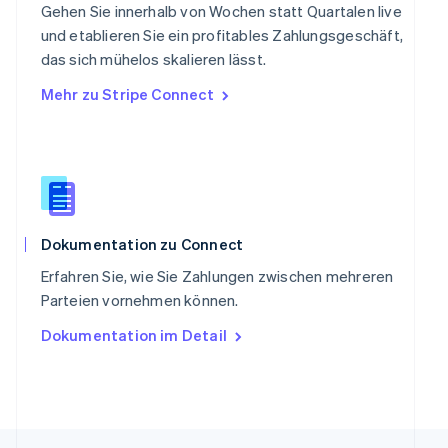
Singapur
Gehen Sie innerhalb von Wochen statt Quartalen live
English
简体中文
und etablieren Sie ein profitables Zahlungsgeschäft,
Slowakei
das sich mühelos skalieren lässt.
English
Mehr zu Stripe Connect
Slowenien
English
Italiano
Sonderverwaltungsregion Hongkong,
China
English
简体中文
Spanien
Español
English
Thailand
Dokumentation zu Connect
ไทย
English
Erfahren Sie, wie Sie Zahlungen zwischen mehreren
Tschechische Republik
Parteien vornehmen können.
English
Ungarn
Dokumentation im Detail
English
Vereinigte Arabische Emirate
English
Vereinigte Staaten
English
Español
简体中文
Vereinigtes Königreich