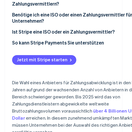
Zahlungsvermittlern?
Individuelle Händlerkonten vs. Unterkonten
Benötige ich eine ISO oder einen Zahlungsvermittler fü
Unternehmen?
Zielkundengruppe und Leistungsumfang
Ist Stripe eine ISO oder ein Zahlungsvermittler?
Preismodelle
So vereinfacht das Zahlungsvermittlungsmodell von St
So kann Stripe Payments Sie unterstützen
Onboarding und Compliance
Mehr als eine traditionelle Zahlungsplattform für
Jetzt mit Stripe starten
Zahlungsvermittlung: Das erweiterte Produktökosyste
Stripe
Die Wahl eines Anbieters für Zahlungsabwicklung ist in den
Jahren aufgrund der wachsenden Anzahl von Anbietern in 
Bereich schwieriger geworden. Bis 2025 wird das von
Zahlungsdienstleistern abgewickelte weltweite
Bruttozahlungsvolumen voraussichtlich
über 4 Billionen U
Dollar
erreichen. In diesem zunehmend umkämpften Mark
müssen Unternehmen bei der Auswahl des richtigen Anbie
sorgfältig vorgehen.