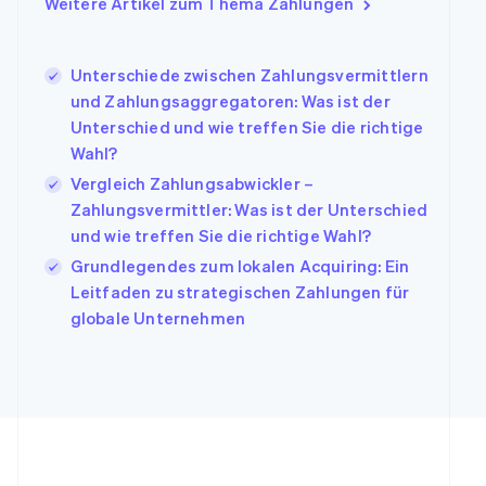
Weitere Artikel zum Thema Zahlungen
Indien
English
Irland
Unterschiede zwischen Zahlungsvermittlern
English
und Zahlungsaggregatoren: Was ist der
Italien
Unterschied und wie treffen Sie die richtige
Italiano
English
Japan
Wahl?
日本語
English
Vergleich Zahlungsabwickler –
Kanada
Zahlungsvermittler: Was ist der Unterschied
English
Français
und wie treffen Sie die richtige Wahl?
Kroatien
English
Italiano
Grundlegendes zum lokalen Acquiring: Ein
Lettland
Leitfaden zu strategischen Zahlungen für
English
globale Unternehmen
Liechtenstein
Deutsch
English
Litauen
English
Luxemburg
Français
Deutsch
English
Malaysia
English
简体中文