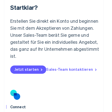
Malta
Startklar?
English
Mexiko
Español
English
Erstellen Sie direkt ein Konto und beginnen
Neuseeland
Sie mit dem Akzeptieren von Zahlungen.
English
Niederlande
Unser Sales-Team berät Sie gerne und
Nederlands
English
gestaltet für Sie ein individuelles Angebot,
Norwegen
das ganz auf Ihr Unternehmen abgestimmt
English
Österreich
ist.
Deutsch
English
Polen
Jetzt starten
Sales-Team kontaktieren
English
Portugal
Português
English
Rumänien
English
Schweden
Svenska
English
Schweiz
Connect
Deutsch
Français
Italiano
English