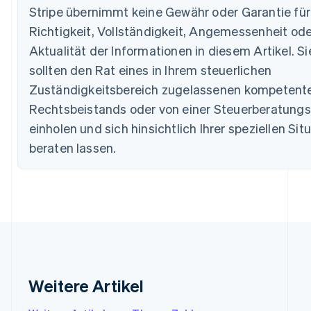
Stripe übernimmt keine Gewähr oder Garantie für
Belgien
Nederlands
Français
Deutsch
English
Richtigkeit, Vollständigkeit, Angemessenheit ode
Brasilien
Aktualität der Informationen in diesem Artikel. Si
Português
English
Bulgarien
sollten den Rat eines in Ihrem steuerlichen
English
Zuständigkeitsbereich zugelassenen kompetent
Dänemark
Rechtsbeistands oder von einer Steuerberatungs
English
Deutschland
einholen und sich hinsichtlich Ihrer speziellen Sit
Deutsch
English
beraten lassen.
Estland
English
Festlandchina
简体中文
English
Finnland
English
Svenska
Frankreich
Français
English
Gibraltar
English
Weitere Artikel
Griechenland
English