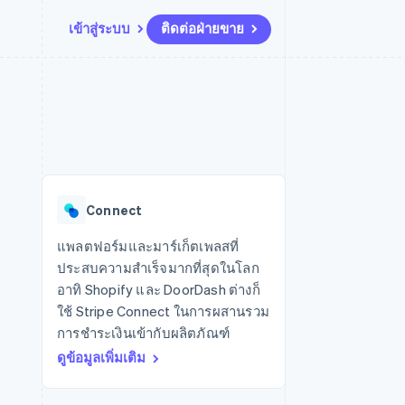
เข้าสู่ระบบ
ติดต่อฝ่ายขาย
แหล่งข้อมูล
ระบบนิเวศ
การติดต่อ
มาร์เก็ตเพลส
เพิ่มเติม
การเชื่อมต่อการทำงานแอป
พาร์ทเนอร์
ติดต่อฝ่ายขาย
Product roadmap
น
ตัวอย่างโค้ด
Stripe App Marketplace
สมัครเป็นพาร์ทเนอร์
ดูสิ่งที่กำลังจะมาถึง
ำหรับแพลตฟอร์ม
บล็อกของนักพัฒนา
ันทนาการ
สถานะ API
Radar
การป้องกันการฉ้อโกง
Connect
Atlas
การก่อตั้งบริษัทสตาร์ทอัพ
แพลตฟอร์มและมาร์เก็ตเพลสที่
ประสบความสำเร็จมากที่สุดในโลก
Climate
การขจัดคาร์บอน
อาทิ Shopify และ DoorDash ต่างก็
ใช้ Stripe Connect ในการผสานรวม
การชำระเงินเข้ากับผลิตภัณฑ์
ดูข้อมูลเพิ่มเติม