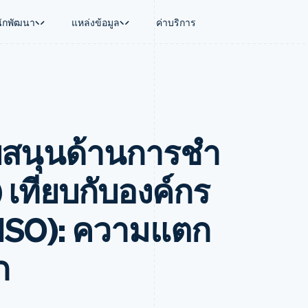
นักพัฒนา
แหล่งข้อมูล
ค่าบริการ
ใช้งาน
นุน
คู่มือ
ตามอุตสาหกรรม
บริษัท
การจัดการเงิน
แพลตฟอร์มและ
บใช้เอเจนต์
นับสนุน
รับการชำระเงินออนไลน์
บริษัท AI
แผนงานผลิตภัณฑ์
Global Payouts
Connect
์ซ
ารสนับสนุนที่ได้รับการจัดการ
ติดตั้งใช้งานการชำระเงินสำเร็จรูป
แวดวงครีเอเตอร์
การประชุมประจำปีแบบเซสชั
วงหน้า
เบิกจ่ายให้กับบุคคลที่สาม
การชำระเงินส
งการเงินที่ผสานรวมในตัว
ฉพาะทาง
สร้างแพลตฟอร์มหรือมาร์เก็ตเพลส
เกม
ตำแหน่งงาน
ับสนุนด้านการชํา
อัตโนมัติด้านการเงิน
จัดการการชำระเงินตามรอบบิล
การบริการ การเดินทาง และส
ห้องข่าว
การใช้งาน
วโลก
เสนอการเรียกเก็บเงินตามการใช้งาน
Stripe Press
บิล
เงินในแอป
ออกบัตรที่มีสเตเบิลคอยน์รองรับอยู่
ประกันภัย
งินตามรอบ
เพลส
จัดเตรียมและจัดการบริการด้วยเอเจนต์
สื่อและความบันเทิง
) เทียบกับองค์กร
รเงิน
องค์กรไม่แสวงผลกำไร
ร์ม
บริการเฉพาะทาง
บแผนล่วง
ภาครัฐ
(ISO): ความแตก
ธุรกิจค้าปลีก
VAT
ก
on
การทำบัญชี