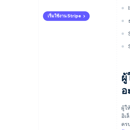
กระบวนการเริ่มต้นใช้งานและการ
ปฏิบัติตามข้อกำหนดง่ายขึ้น
เริ่มใช้งาน Stripe
อย่างไร
เป็นมากกว่าผู้ให้บริการสนับสนุน
ด้านการชำระเงินแบบเดิม: ระบบ
นิเวศผลิตภัณฑ์ที่มีการขยาย
ขอบเขตของ Stripe
ผ
อ
ผู้
อิเ
ครบ