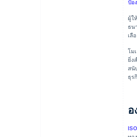
ป้อ
ผู้
ธนา
เลื
โมเ
ยิ่
สนั
ธุร
อ
IS
ทาง