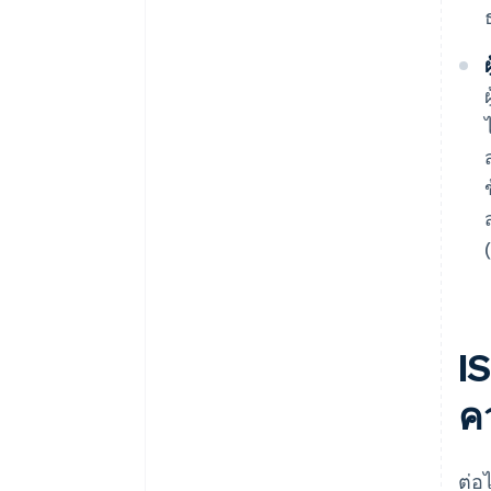
I
ค
ต่อ