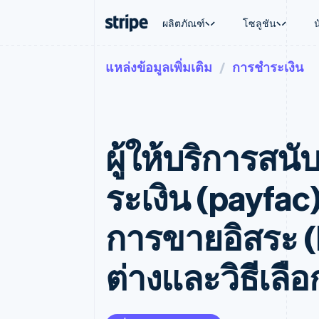
ผลิตภัณฑ์
โซลูชัน
แหล่งข้อมูลเพิ่มเติม
การชำระเงิน
ตามขั้น
เอกสารประกอบ
เรียนรู้
ตามกรณี
การสนับส
การชำระเงิน
รายรับ
องค์กร
Stripe Docs
บล็อก
การค้าแบ
รับการส
Payments
Billing
ธุรกิจสตาร์ทอัพ
ข้อมูลอ้างอิงเกี่ยวกับ API
เรื่องราวจากลูกค้า
อีคอมเมิร
แพ็กเกจก
การชำระเงินออนไลน์
รายรับตามแบบแผนล่
ไลบรารีและ SDK
คู่มือ
บริการทา
บริการเ
Payment links
Metronome
Stripe Apps
ผู้ให้บริการสน
การทำงาน
การชำระเงินแบบไม่ต้องเขียน
การเรียกเก็บเงินตาม
ธุรกิจทั่
โค้ด
การชำระเงินตามรอบ
การชำระ
การจัดการการชำระเ
Checkout
มาร์เก็ต
ระเงิน (payfac
UI การชำระเงินสำเร็จรูป
บิล
การจัดกา
Elements
Invoicing
แพลตฟอ
องค์ประกอบ UI ที่ยืดหยุ่น
ครั้งเดียวหรือตามแบ
SaaS
การขายอิสระ 
วิธีการชำระเงิน
หน้า
เข้าถึงได้มากกว่า 125 รายการ
Tax
Authorization Boost
คิดภาษีการขายและ 
ต่างและวิธีเลือ
ยกระดับการยอมรับการชำระเงิน
อัตโนมัติ
Link
Revenue Recogniti
การชำระเงินที่รวดเร็วขึ้น
ระบบอัตโนมัติสำหรับ
Stripe Sigma