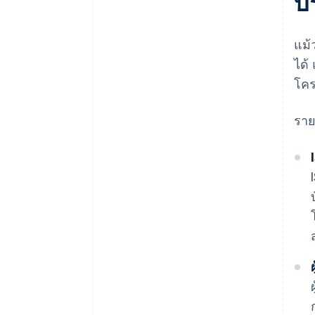
บ
แม้
ได้
โคร
ราย