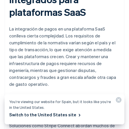
plataformas SaaS
La integración de pagos en una plataforma SaaS
conlleva cierta complejidad. Los requisitos de
cumplimiento de la normativa varían según el país y el
tipo de transacción, lo que exige atención a medida
que las plataformas crecen. Crear y mantener una
infraestructura de pagos requiere recursos de
ingeniería, mientras que gestionar disputas,
contracargos y fraudes a gran escala añade otra capa
de gasto operativo.
La fricción del Onboarding puede ralentizar la
You’re viewing our website for Spain, but it looks like you’re
activación de los comerciantes, y fijar un precio
in the United States.
competitivo a los pagos integrados sin comprimir los
Switch to the United States site
márgenes requiere una estrategia cuidadosa.
Soluciones como Stripe Connect abordan muchos de