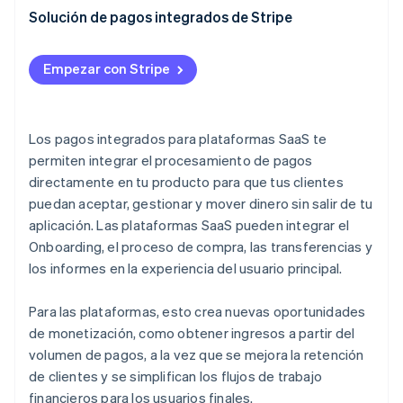
Implementación más rápida y barata
Comisiones por transacción
Solución de pagos integrados de Stripe
Tasas de conversión mejoradas
Comisiones por suscripción
Empezar con Stripe
Mayor escalabilidad
Funciones premium
Cumplimiento de la normativa optimizado
Tasas de intercambio
Los pagos integrados para plataformas SaaS te
Mejores datos y análisis
Datos y análisis
permiten integrar el procesamiento de pagos
Onboarding más rápido
directamente en tu producto para que tus clientes
Pagar con el saldo de Stripe
puedan aceptar, gestionar y mover dinero sin salir de tu
Gestión de pagos consolidada
Modelos de precios comunes para pagos
aplicación. Las plataformas SaaS pueden integrar el
integrados de SaaS
Fiabilidad a escala
Onboarding, el proceso de compra, las transferencias y
Los pagos integrados como estrategia de
los informes en la experiencia del usuario principal.
monetización de plataformas
Para las plataformas, esto crea nuevas oportunidades
de monetización, como obtener ingresos a partir del
volumen de pagos, a la vez que se mejora la retención
de clientes y se simplifican los flujos de trabajo
financieros para los usuarios finales.