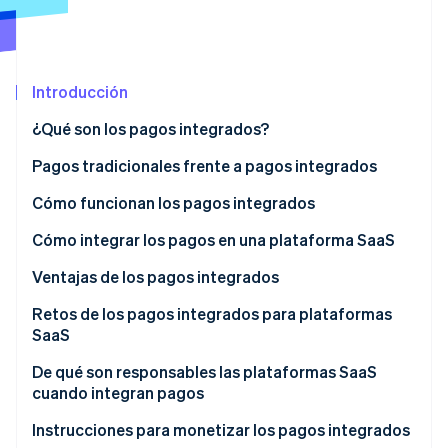
Sector público
Radar
Comercio minorista
Prevención de fraude
Atlas
Introducción
Constitución de una startup
Ecosystem
Climate
¿Qué son los pagos integrados?
Eliminación de dióxido de carbono
Socios
Stripe App Marketplace
Pagos tradicionales frente a pagos integrados
Identity
Verificación de identidad en línea
Cómo funcionan los pagos integrados
Modelo de facilitador de pago tradicional de pagos
Cómo integrar los pagos en una plataforma SaaS
integrados
Ventajas de los pagos integrados
Pagos integrados para marketplaces y plataformas
Stripe Sessions 2026
Crecimiento de los ingresos existentes
Retos de los pagos integrados para plataformas
con varios vendedores
Descubre cómo Stripe está construyendo la infraestructu
SaaS
para la IA.
Nuevas fuentes de ingresos
Ver ahora
De qué son responsables las plataformas SaaS
Mayor control sobre la experiencia del cliente
cuando integran pagos
Solución de problemas más eficiente
Instrucciones para monetizar los pagos integrados