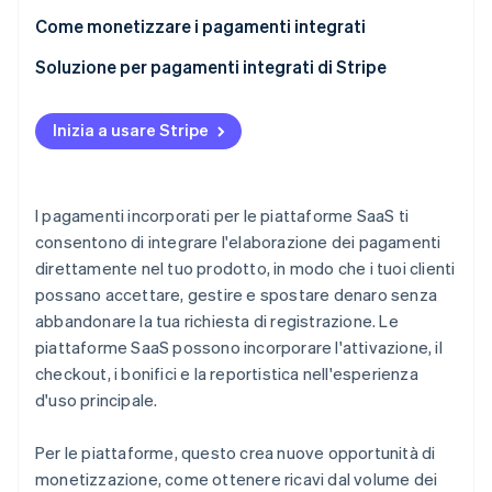
Risoluzione dei problemi più efficiente
Come monetizzare i pagamenti integrati
Implementazione più rapida ed economica
Commissioni per transazione
Soluzione per pagamenti integrati di Stripe
Miglioramento dei tassi di conversione
Tariffe di abbonamento
Inizia a usare Stripe
Maggiori possibilità di crescita
Funzionalità Premium
Compliance semplificata
Commissioni d’interscambio
I pagamenti incorporati per le piattaforme SaaS ti
Dati e analisi migliori
Dati e analisi
consentono di integrare l'elaborazione dei pagamenti
Attivazione più rapida
direttamente nel tuo prodotto, in modo che i tuoi clienti
Pagare con il saldo Stripe
possano accettare, gestire e spostare denaro senza
Gestione consolidata dei pagamenti
Modelli di prezzo comuni per i pagamenti
abbandonare la tua richiesta di registrazione. Le
incorporati SaaS
Affidabilità su larga scala
piattaforme SaaS possono incorporare l'attivazione, il
I pagamenti incorporati come strategia di
checkout, i bonifici e la reportistica nell'esperienza
monetizzazione della piattaforma
d'uso principale.
Per le piattaforme, questo crea nuove opportunità di
monetizzazione, come ottenere ricavi dal volume dei