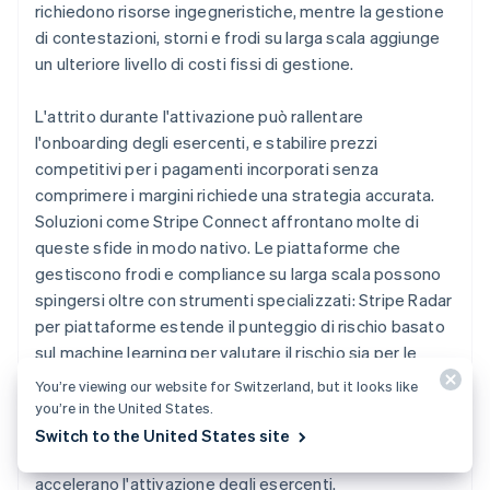
richiedono risorse ingegneristiche, mentre la gestione
di contestazioni, storni e frodi su larga scala aggiunge
un ulteriore livello di costi fissi di gestione.
L'attrito durante l'attivazione può rallentare
l'onboarding degli esercenti, e stabilire prezzi
competitivi per i pagamenti incorporati senza
comprimere i margini richiede una strategia accurata.
Soluzioni come Stripe Connect affrontano molte di
queste sfide in modo nativo. Le piattaforme che
gestiscono frodi e compliance su larga scala possono
spingersi oltre con strumenti specializzati: Stripe Radar
per piattaforme estende il punteggio di rischio basato
sul machine learning per valutare il rischio sia per le
transazioni che per gli account collegati, mentre Stripe
You’re viewing our website for Switzerland, but it looks like
Verified per piattaforme offre alle piattaforme idonee
you’re in the United States.
con volumi elevati controlli di compliance personalizzati
Switch to the United States site
che riducono le interruzioni delle funzionalità e
accelerano l'attivazione degli esercenti.