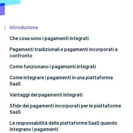
Scopri cosa ti aspetta
Radar
Ecosistema
Prevenzione delle frodi
Introduzione
Partner
Atlas
Stripe App Marketplace
Costituzione di start-up
Che cosa sono i pagamenti integrati
Climate
Rimozione del carbonio
Pagamenti tradizionali e pagamenti incorporati a
confronto
Identity
Verifica online dell'identità
Come funzionano i pagamenti integrati
Modello di facilitatore di pagamenti tradizionale
Come integrare i pagamenti in una piattaforma
per i pagamenti integrati
SaaS
Pagamenti incorporati per marketplace e
Vantaggi dei pagamenti integrati
Stripe Sessions 2026
piattaforme multi-vendor
Scopri come Stripe sta costruendo l'infrastruttura economi
Crescita dei ricavi esistenti
Sfide dei pagamenti incorporati per le piattaforme
Guarda ora
SaaS
Nuovi flussi di ricavi
Le responsabilità delle piattaforme SaaS quando
Maggiore controllo sull’esperienza cliente
integrano i pagamenti