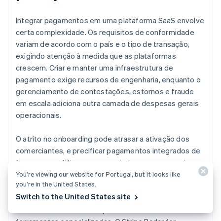
Integrar pagamentos em uma plataforma SaaS envolve
certa complexidade. Os requisitos de conformidade
variam de acordo com o país e o tipo de transação,
exigindo atenção à medida que as plataformas
crescem. Criar e manter uma infraestrutura de
pagamento exige recursos de engenharia, enquanto o
gerenciamento de contestações, estornos e fraude
em escala adiciona outra camada de despesas gerais
operacionais.
O atrito no onboarding pode atrasar a ativação dos
comerciantes, e precificar pagamentos integrados de
forma competitiva sem comprimir as margens exige
uma estratégia cuidadosa. Soluções como o Stripe
You’re viewing our website for Portugal, but it looks like
you’re in the United States.
Connect resolvem muitos desses desafios
Switch to the United States site
prontamente. Plataformas que gerenciam fraude e
conformidade em escala podem ir além com