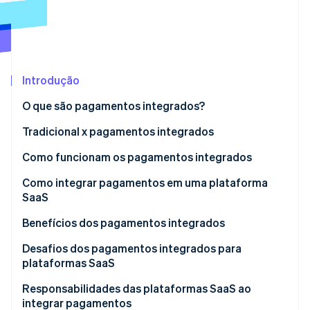
Veja o que está chegando
Radar
Ecossistema
Prevenção de fraudes
Parceiros
Atlas
Stripe App Marketplace
Incorporação de startups
Introdução
Climate
O que são pagamentos integrados?
Remoção de carbono
Tradicional x pagamentos integrados
Identity
Verificação de identidade
Como funcionam os pagamentos integrados
Modelo tradicional de pagamentos integrados via
Como integrar pagamentos em uma plataforma
intermediador
SaaS
Pagamentos integrados para marketplaces e
Benefícios dos pagamentos integrados
Stripe Sessions 2026
plataformas de vários fornecedores
Veja como a Stripe está construindo a infraestrutura econ
Crescimento da receita existente
Desafios dos pagamentos integrados para
Assista agora
plataformas SaaS
Novos fluxos de receita
Responsabilidades das plataformas SaaS ao
Maior controle sobre a experiência do cliente
integrar pagamentos