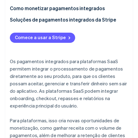
Solução de problemas mais eficiente
Como monetizar pagamentos integrados
Implementação mais rápida e barata
Tarifas de transação
Soluções de pagamentos integrados da Stripe
Melhores taxas de conversão
Tarifas de assinatura
Comece a usar a Stripe
Aumento da escalabilidade
Recursos premium
Conformidade simplificada
Comissões interbancárias
Os pagamentos integrados para plataformas SaaS
Melhores dados e análises
Dados e análises
permitem integrar o processamento de pagamentos
Onboarding mais rápido
diretamente ao seu produto, para que os clientes
Pagar com o saldo da Stripe
possam aceitar, gerenciar e transferir dinheiro sem sair
Gestão consolidada de pagamentos
Modelos de preços comuns para pagamentos
do aplicativo. As plataformas SaaS podem integrar
integrados SaaS
Confiabilidade em grande escala
onboarding, checkout, repasses e relatórios na
Pagamentos integrados como uma estratégia de
experiência principal do usuário.
monetização de plataforma
Para plataformas, isso cria novas oportunidades de
monetização, como ganhar receita com o volume de
pagamentos, além de melhorar a retenção de clientes