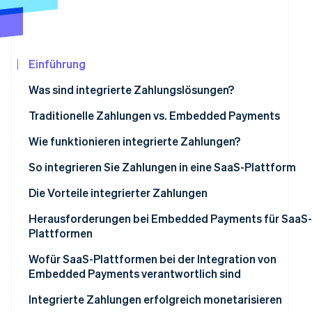
Betrugsprävention
Ecosystem
Atlas
Start-up-Gründung
Partner
Stripe App-Marktplatz
Climate
Einführung
CO₂-Entnahme
Was sind integrierte Zahlungslösungen?
Identity
Online-Identitätsprüfung
Traditionelle Zahlungen vs. Embedded Payments
Wie funktionieren integrierte Zahlungen?
Herkömmliches Zahlungsvermittlungsmodell (Payfac) f
So integrieren Sie Zahlungen in eine SaaS-Plattform
integrierte Zahlungen
Stripe-Sessions 2026
Die Vorteile integrierter Zahlungen
Erfahren Sie, wie Stripe Lösungen für die
Embedded Payments für Marktplätze und Multivendor-
Jetzt ansehen
Wachstum des bestehenden Umsatzes
Herausforderungen bei Embedded Payments für SaaS-
Plattformen
Plattformen
Neue Einnahmequellen
Wofür SaaS-Plattformen bei der Integration von
Bessere Kontrolle über die Kundenerfahrung
Embedded Payments verantwortlich sind
Effizientere Fehlerbehebung
Integrierte Zahlungen erfolgreich monetarisieren