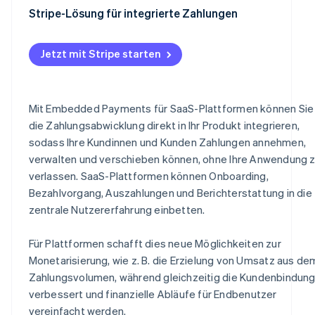
Schnellere, kostengünstigere Implementierung
Transaktionsgebühren
Stripe-Lösung für integrierte Zahlungen
Verbesserte Konversionsraten
Abogebühren
Jetzt mit Stripe starten
Erhöhte Skalierbarkeit
Premium-Funktionen
Optimierte Compliance
Abwicklungsgebühren
Mit Embedded Payments für SaaS-Plattformen können Sie
Bessere Daten und Analysen
Daten und Analysen
die Zahlungsabwicklung direkt in Ihr Produkt integrieren,
Schnelleres Onboarding
sodass Ihre Kundinnen und Kunden Zahlungen annehmen,
Mit Stripe Balance bezahlen
verwalten und verschieben können, ohne Ihre Anwendung 
Konsolidierte Zahlungsverwaltung
Gängige Preismodelle für Embedded Payments bei Saa
verlassen. SaaS-Plattformen können Onboarding,
Plattformen
Zuverlässigkeit bei Skalierung
Bezahlvorgang, Auszahlungen und Berichterstattung in die
Embedded Payments als Strategie zur Monetarisierung
zentrale Nutzererfahrung einbetten.
von Plattformen
Für Plattformen schafft dies neue Möglichkeiten zur
Monetarisierung, wie z. B. die Erzielung von Umsatz aus de
Zahlungsvolumen, während gleichzeitig die Kundenbindun
verbessert und finanzielle Abläufe für Endbenutzer
vereinfacht werden.